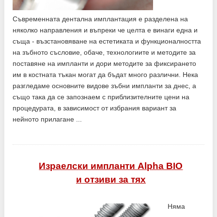
Съвременната дентална имплантация е разделена на
няколко направления и въпреки че целта е винаги една и
съща - възстановяване на естетиката и функционалността
на зъбното съсловие, обаче, технологиите и методите за
поставяне на импланти и дори методите за фиксирането
им в костната тъкан могат да бъдат много различни. Нека
разгледаме основните видове зъбни импланти за днес, а
също така да се запознаем с приблизителните цени на
процедурата, в зависимост от избрания вариант за
нейното прилагане ...
Израелски импланти Alpha BIO
и отзиви за тях
Няма