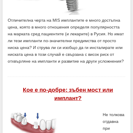
Отличителна черта на MIS имплантите е много достъпна
цена, която в много отношения определя популярността
на марката сред пациентите (и лекарите) в Русия. Но имат
ли тези импланти по-значителни предимства от просто
ниска цена? И струва ли си изобщо да ги инсталирате или
ниската цена в този случай е свързана с висок риск от
отхвърляне на импланти и развитие на други усложнения?
Кое е по-добре: зъбен мост или
имплант?
Не толкова
отдавна
при