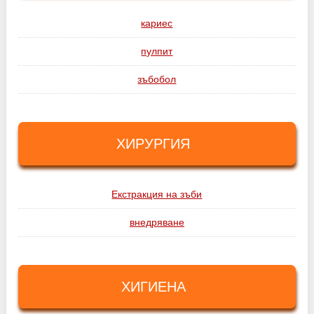
кариес
пулпит
зъбобол
ХИРУРГИЯ
Екстракция на зъби
внедряване
ХИГИЕНА