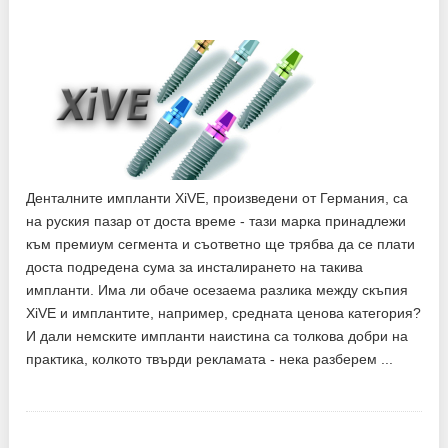
Денталните импланти XiVE, произведени от Германия, са
на руския пазар от доста време - тази марка принадлежи
към премиум сегмента и съответно ще трябва да се плати
доста подредена сума за инсталирането на такива
импланти. Има ли обаче осезаема разлика между скъпия
XiVE и имплантите, например, средната ценова категория?
И дали немските импланти наистина са толкова добри на
практика, колкото твърди рекламата - нека разберем ...