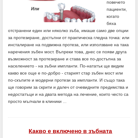
повечето
пациенти,
когато
бяха
отстранени един или няколко зъба, имаше само две опции
за протезиране, достъпни от практическа гледна точка: или
инсталиране на подвижна протеза, или използване на така
наречения зъбен мост. Въпреки това, днес се появи друга
възможност за протезиране и става все по-достъпна за
населението - на зъбни импланти. По-нататък ще видим
какво все още е по-добро - старият стар зъбен мост или
по-скъпите и модерни протези за импланти. И също така
ще говорим за скрити и далеч от очевидните предимства и
недостатъци и на двата метода на лечение, които често са
просто мълчали в клиники ...
Какво е включено в зъбната