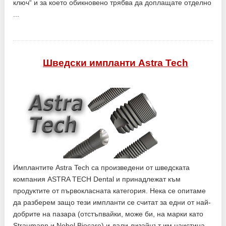
ключ“ и за което обикновено трябва да доплащате отделно
...
Шведски импланти Astra Tech
Имплантите Astra Tech са произведени от шведската
компания ASTRA TECH Dental и принадлежат към
продуктите от първокласната категория. Нека се опитаме
да разберем защо тези импланти се считат за едни от най-
добрите на пазара (отстъпвайки, може би, на марки като
Straumann и Nobel Biocare) и дали дизайнът им наистина