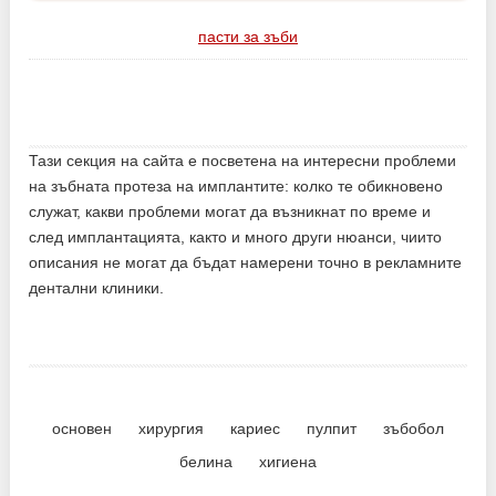
пасти за зъби
Тази секция на сайта е посветена на интересни проблеми
на зъбната протеза на имплантите: колко те обикновено
служат, какви проблеми могат да възникнат по време и
след имплантацията, както и много други нюанси, чиито
описания не могат да бъдат намерени точно в рекламните
дентални клиники.
основен
хирургия
кариес
пулпит
зъбобол
белина
хигиена