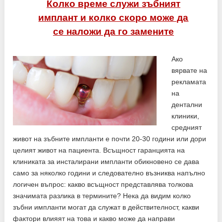
Колко време служи зъбният
имплант и колко скоро може да
се наложи да го замените
Ако
вярвате на
рекламата
на
дентални
клиники,
средният
живот на зъбните импланти е почти 20-30 години или дори
целият живот на пациента. Всъщност гаранцията на
клиниката за инсталирани импланти обикновено се дава
само за няколко години и следователно възниква напълно
логичен въпрос: какво всъщност представлява толкова
значимата разлика в термините? Нека да видим колко
зъбни импланти могат да служат в действителност, какви
фактори влияят на това и какво може да направи