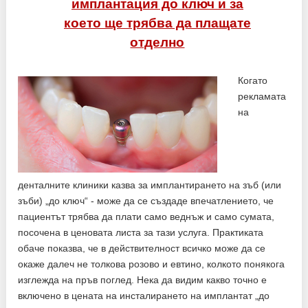
имплантация до ключ и за
което ще трябва да плащате
отделно
Когато
рекламата
на
денталните клиники казва за имплантирането на зъб (или
зъби) „до ключ“ - може да се създаде впечатлението, че
пациентът трябва да плати само веднъж и само сумата,
посочена в ценовата листа за тази услуга. Практиката
обаче показва, че в действителност всичко може да се
окаже далеч не толкова розово и евтино, колкото понякога
изглежда на пръв поглед. Нека да видим какво точно е
включено в цената на инсталирането на имплантат „до