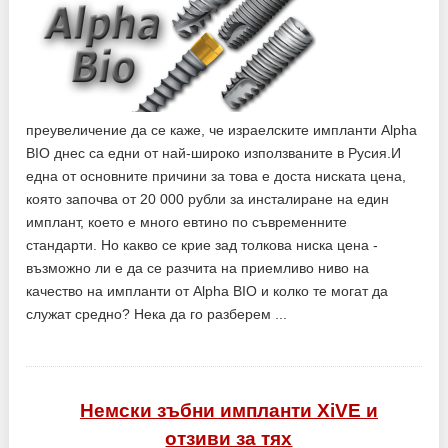
преувеличение да се каже, че израелските импланти Alpha
BIO днес са едни от най-широко използваните в Русия.И
една от основните причини за това е доста ниската цена,
която започва от 20 000 рубли за инсталиране на един
имплант, което е много евтино по съвременните
стандарти. Но какво се крие зад толкова ниска цена -
възможно ли е да се разчита на приемливо ниво на
качество на импланти от Alpha BIO и колко те могат да
служат средно? Нека да го разберем ...
Немски зъбни импланти XiVE и
отзиви за тях