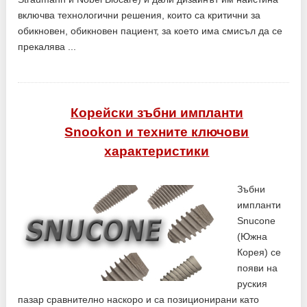
включва технологични решения, които са критични за
обикновен, обикновен пациент, за което има смисъл да се
прекалява ...
Корейски зъбни импланти
Snookon и техните ключови
характеристики
Зъбни
импланти
Snucone
(Южна
Корея) се
появи на
руския
пазар сравнително наскоро и са позиционирани като