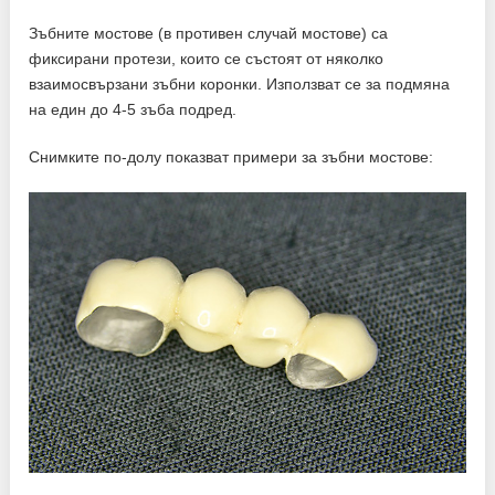
Зъбните мостове (в противен случай мостове) са
фиксирани протези, които се състоят от няколко
взаимосвързани зъбни коронки. Използват се за подмяна
на един до 4-5 зъба подред.
Снимките по-долу показват примери за зъбни мостове: