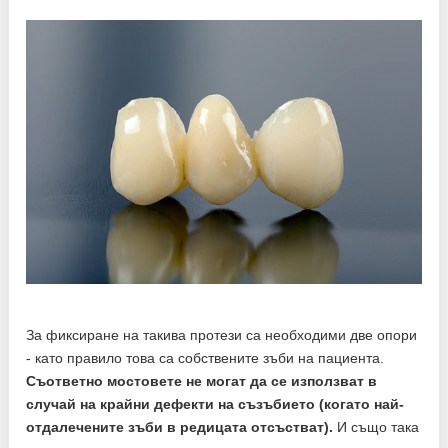
За фиксиране на такива протези са необходими две опори
- като правило това са собствените зъби на пациента.
Съответно мостовете не могат да се използват в
случай на крайни дефекти на съзъбието (когато най-
отдалечените зъби в редицата отсъстват).
И също така