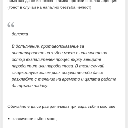
няма как да се използват такива протези с пълна аденция
(тоест в случай на напълно беззъба челюст).
бележка
В допълнение, противопоказание за
инсталирането на зъбен мост е наличието на
остър възпалителен процес върху венците -
пародонтит или пародонтоза. В този случай
съществува голям риск опорните зъби да се
разхлабят с течение на времето и цялата работа
да тръгне надолу.
Обичайно е да се разграничават три вида зъбни мостове:
класически зъбен мост;