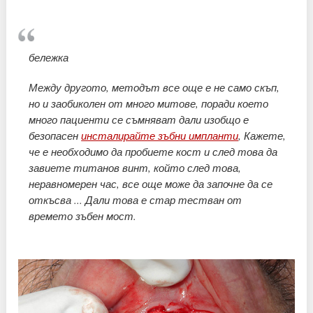
бележка
Между другото, методът все още е не само скъп,
но и заобиколен от много митове, поради което
много пациенти се съмняват дали изобщо е
безопасен
инсталирайте зъбни импланти
, Кажете,
че е необходимо да пробиете кост и след това да
завиете титанов винт, който след това,
неравномерен час, все още може да започне да се
откъсва ... Дали това е стар тестван от
времето зъбен мост.