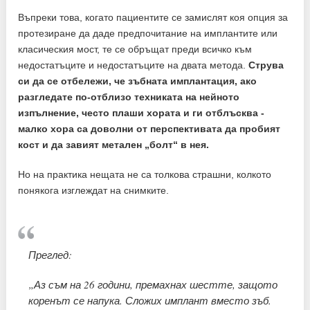
Въпреки това, когато пациентите се замислят коя опция за
протезиране да даде предпочитание на имплантите или
класическия мост, те се обръщат преди всичко към
недостатъците и недостатъците на двата метода.
Струва
си да се отбележи, че зъбната имплантация, ако
разгледате по-отблизо техниката на нейното
изпълнение, често плаши хората и ги отблъсква -
малко хора са доволни от перспективата да пробият
кост и да завият метален „болт“ в нея.
Но на практика нещата не са толкова страшни, колкото
понякога изглеждат на снимките.
Преглед:
„Аз съм на 26 години, премахнах шестте, защото
коренът се напука. Сложих имплант вместо зъб.