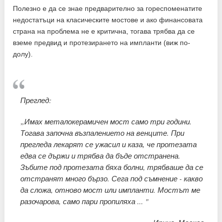
Полезно е да се знае предварително за гореспоменатите
недостатъци на класическите мостове и ако финансовата
страна на проблема не е критична, тогава трябва да се
вземе предвид и протезирането на импланти (виж по-
долу).
Преглед:
„Имах металокерамичен мост само три години.
Тогава започна възпалението на венците. При
прегледа лекарят се ужасил и каза, че протезата
едва се държи и трябва да бъде отстранена.
Зъбите под протезата бяха болни, трябваше да се
отстранят много бързо. Сега под съмнение - какво
да сложа, отново мост или импланти. Мостът ме
разочарова, само пари пропиляха ... "