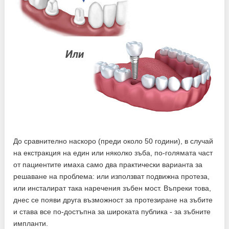
До сравнително наскоро (преди около 50 години), в случай
на екстракция на един или няколко зъба, по-голямата част
от пациентите имаха само два практически варианта за
решаване на проблема: или използват подвижна протеза,
или инсталират така наречения зъбен мост. Въпреки това,
днес се появи друга възможност за протезиране на зъбите
и става все по-достъпна за широката публика - за зъбните
импланти.