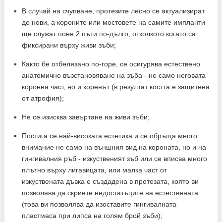
В случай на счупване, протезите лесно се актуализират
до нови, а короните или мостовете на самите импланти
ще служат поне 2 пъти по-дълго, отколкото когато са
фиксирани върху живи зъби;
Както бе отбелязано по-горе, се осигурява естествено
анатомично възстановяване на зъба - не само неговата
коронна част, но и коренът (в резултат костта е защитена
от атрофия);
Не се изисква завъртане на живи зъби;
Постига се най-високата естетика и се обръща много
внимание не само на външния вид на короната, но и на
гингивалния ръб - изкуственият зъб или се вписва много
плътно върху лигавицата, или малка част от
изкуствената дъвка е създадена в протезата, която ви
позволява да скриете недостатъците на естествената
(това ви позволява да изоставите гингивалната
пластмаса при липса на голям брой зъби);