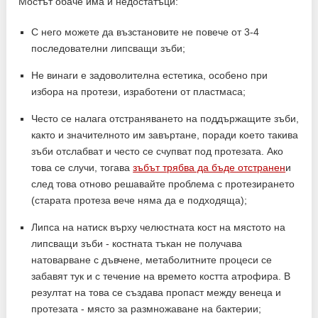
Мостът обаче има и недостатъци:
С него можете да възстановите не повече от 3-4
последователни липсващи зъби;
Не винаги е задоволителна естетика, особено при
избора на протези, изработени от пластмаса;
Често се налага отстраняването на поддържащите зъби,
както и значителното им завъртане, поради което такива
зъби отслабват и често се счупват под протезата. Ако
това се случи, тогава
зъбът трябва да бъде отстранен
и
след това отново решавайте проблема с протезирането
(старата протеза вече няма да е подходяща);
Липса на натиск върху челюстната кост на мястото на
липсващи зъби - костната тъкан не получава
натоварване с дъвчене, метаболитните процеси се
забавят тук и с течение на времето костта атрофира. В
резултат на това се създава пропаст между венеца и
протезата - място за размножаване на бактерии;