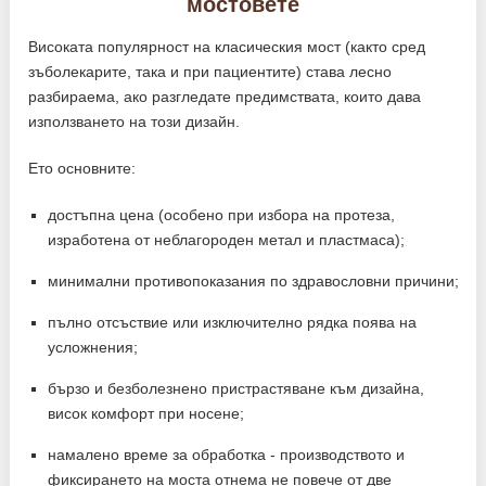
мостовете
Високата популярност на класическия мост (както сред
зъболекарите, така и при пациентите) става лесно
разбираема, ако разгледате предимствата, които дава
използването на този дизайн.
Ето основните:
достъпна цена (особено при избора на протеза,
изработена от неблагороден метал и пластмаса);
минимални противопоказания по здравословни причини;
пълно отсъствие или изключително рядка поява на
усложнения;
бързо и безболезнено пристрастяване към дизайна,
висок комфорт при носене;
намалено време за обработка - производството и
фиксирането на моста отнема не повече от две