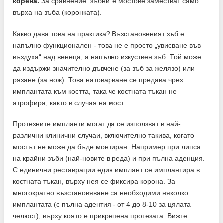
корена.
За сравнение: зъбните мостове заместват само
върха на зъба (коронката).
Какво дава това на практика? Възстановеният зъб е
напълно функционален - това не е просто „увисване във
въздуха“ над венеца, а напълно изкуствен зъб. Той може
да издържи значително дъвчене (за зъб за желязо) или
рязане (за нож). Това натоварване се предава чрез
имплантата към костта, така че костната тъкан не
атрофира, както в случая на мост.
Протезните импланти могат да се използват в най-
различни клинични случаи, включително такива, когато
мостът не може да бъде монтиран. Например при липса
на крайни зъби (най-новите в реда) и при пълна аденция.
С единични реставрации един имплант се имплантира в
костната тъкан, върху нея се фиксира корона. За
многократно възстановяване са необходими няколко
имплантата (с пълна адентия - от 4 до 8-10 за цялата
челюст), върху която е прикрепена протезата. Вижте