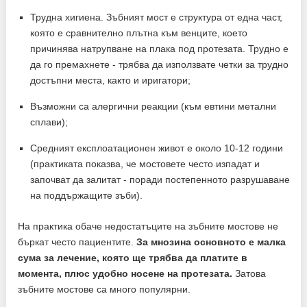
Трудна хигиена. Зъбният мост е структура от една част,
която е сравнително плътна към венците, което
причинява натрупване на плака под протезата. Трудно е
да го премахнете - трябва да използвате четки за трудно
достъпни места, както и иригатори;
Възможни са алергични реакции (към евтини метални
сплави);
Средният експлоатационен живот е около 10-12 години
(практиката показва, че мостовете често изпадат и
започват да залитат - поради постепенното разрушаване
на поддържащите зъби).
На практика обаче недостатъците на зъбните мостове не
бъркат често пациентите.
За мнозина основното е малка
сума за лечение, която ще трябва да платите в
момента, плюс удобно носене на протезата.
Затова
зъбните мостове са много популярни.