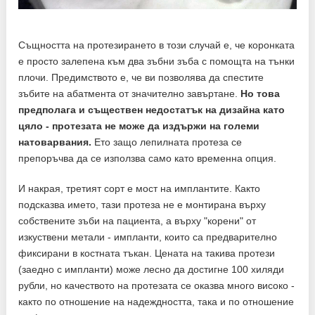
Същността на протезирането в този случай е, че коронката
е просто залепена към два зъбни зъба с помощта на тънки
плочи. Предимството е, че ви позволява да спестите
зъбите на абатмента от значително завъртане.
Но това
предполага и съществен недостатък на дизайна като
цяло - протезата не може да издържи на големи
натоварвания.
Ето защо лепилната протеза се
препоръчва да се използва само като временна опция.
И накрая, третият сорт е мост на имплантите. Както
подсказва името, тази протеза не е монтирана върху
собствените зъби на пациента, а върху "корени" от
изкуствени метали - импланти, които са предварително
фиксирани в костната тъкан. Цената на такива протези
(заедно с импланти) може лесно да достигне 100 хиляди
рубли, но качеството на протезата се оказва много високо -
както по отношение на надеждността, така и по отношение