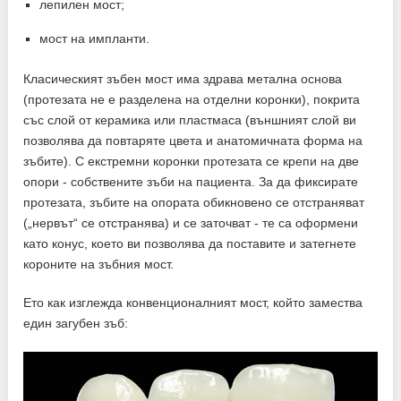
лепилен мост;
мост на импланти.
Класическият зъбен мост има здрава метална основа
(протезата не е разделена на отделни коронки), покрита
със слой от керамика или пластмаса (външният слой ви
позволява да повтаряте цвета и анатомичната форма на
зъбите). С екстремни коронки протезата се крепи на две
опори - собствените зъби на пациента. За да фиксирате
протезата, зъбите на опората обикновено се отстраняват
(„нервът“ се отстранява) и се заточват - те са оформени
като конус, което ви позволява да поставите и затегнете
короните на зъбния мост.
Ето как изглежда конвенционалният мост, който замества
един загубен зъб: