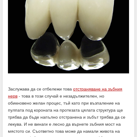
Заслужава да се отбележи това
отстраняване на зъбния
нерв
- това в този случай е незадължителен, но
обикновено желан процес, тъй като при възпаление на
пулпата под короната на протезата цялата структура ще
трябва да бъде напълно отстранена и зъбът трябва да се
лекува. И не винаги е лесно да върнете зъбния мост на
мястото си. Съответно това може да намали живота на