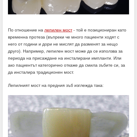
По отношение на
лепилен мост
- той е позициониран като
временна протеза (въпреки че много пациенти ходят с
него от години и дори не мислят да разменят за нещо
друго). Например, лепилен мост може да се използва за
периода на присаждане на инсталирани импланти. Или
ако пациентът категорично откаже да смила зъбите си, за
да инсталира традиционен мост.
Лепилният мост на предния зъб изглежда така: