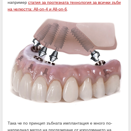
например
статия за протезната технология за всички зъби
на челюстта: All-on-4 и All-on-6
.
Така че по принцип зъбната имплантация е много по-
напреднал метод на протезиране от използването на