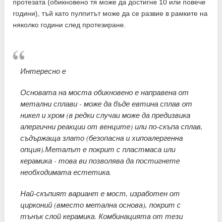
протезата (обикновено тя може да достигне 10 или повече
години), тъй като пулпитът може да се развие в рамките на
няколко години след протезиране.
Интересно е
Основата на моста обикновено е направена от
метални сплави - може да бъде евтина сплав от
никел и хром (в редки случаи може да предизвика
алергични реакции от венците) или по-скъпа сплав,
съдържаща злато (безопасна и хипоалергенна
опция).Металът е покрит с пластмаса или
керамика - това ви позволява да постигнете
необходимата естетика.
Най-скъпият вариант е мост, изработен от
цирконий (вместо метална основа), покрит с
тънък слой керамика. Комбинацията от тези