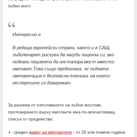
зъбен мост.
Интересно е
В редица европейски страни, както и в САЩ,
зъболекарят рискува да загуби лиценза си, ако
подкани пациента да инсталира мост вместо
имплант.Това също предполага, че зъбната
имплантация е безопасна техника, на която
експертите се доверяват.
За разлика от използването на зъбни мостове,
протезирането върху импланти има по-впечатляващ
списък от предимства:
среден
живот на имплантите
- от 20 или повече години;