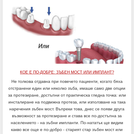
КОЕ Е ПО-ДОБРЕ: ЗЪБЕН МОСТ ИЛИ ИМПЛАНТ?
Не толкова отдавна при повечето пациенти, когато бяха
отстранени един или няколко зъба, имаше само две опции
за протезиране, достъпни от практическа гледна точка: или
инсталиране на подвижна протеза, или използване на така
наречения зъбен мост. Въпреки това, днес се появи друга
възможност за протезиране и става все по-достъпна за
населението - на зъбни импланти. По-нататък ще видим
какво все още е по-добро - старият стар зъбен мост или