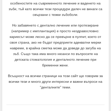
особеностите на съвременното лечение и ваденето на
зъби, тъй като всички тези процедури далеч не винаги са
свързани с тежки зъбоболи.
Но забавянето с дентално лечение или протезиране
(например с имплантация) е просто нездравословно:
кариесът може лесно да се превърне в пулпит, което от
своя страна, ако не бъдат предприети адекватни мерки
навреме, в крайна сметка може да доведе до загуба на
зъб. Също така има много нюанси по въпросите на
детската стоматология и денталното лечение при
бременни жени.
Всъщност на всички страници на този сайт ще говорим за
всички тези и много други интересни и важни въпроси на
"денталните" теми.