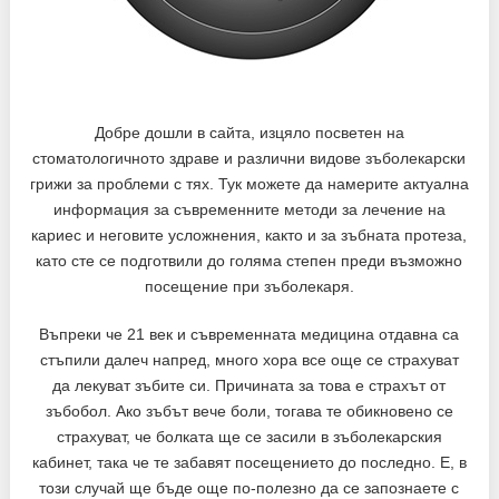
Добре дошли в сайта, изцяло посветен на
стоматологичното здраве и различни видове зъболекарски
грижи за проблеми с тях. Тук можете да намерите актуална
информация за съвременните методи за лечение на
кариес и неговите усложнения, както и за зъбната протеза,
като сте се подготвили до голяма степен преди възможно
посещение при зъболекаря.
Въпреки че 21 век и съвременната медицина отдавна са
стъпили далеч напред, много хора все още се страхуват
да лекуват зъбите си. Причината за това е страхът от
зъбобол. Ако зъбът вече боли, тогава те обикновено се
страхуват, че болката ще се засили в зъболекарския
кабинет, така че те забавят посещението до последно. Е, в
този случай ще бъде още по-полезно да се запознаете с