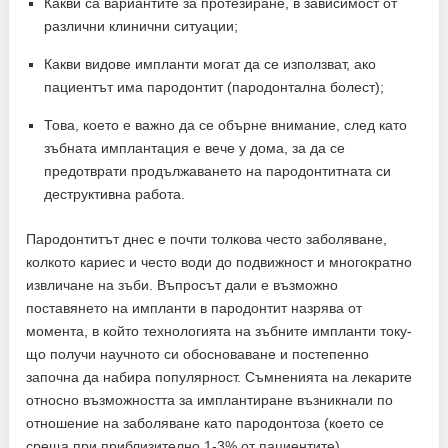
Какви са вариантите за протезиране, в зависимост от
различни клинични ситуации;
Какви видове импланти могат да се използват, ако
пациентът има пародонтит (пародонтална болест);
Това, което е важно да се обърне внимание, след като
зъбната имплантация е вече у дома, за да се
предотврати продължаването на пародонтитната си
деструктивна работа.
Пародонтитът днес е почти толкова често заболяване,
колкото кариес и често води до подвижност и многократно
извличане на зъби. Въпросът дали е възможно
поставянето на импланти в пародонтит назрява от
момента, в който технологията на зъбните импланти току-
що получи научното си обосноваване и постепенно
започна да набира популярност. Съмненията на лекарите
относно възможността за имплантиране възникнали по
отношение на заболяване като пародонтоза (което се
среща при приблизително 1-3% от пациентите).