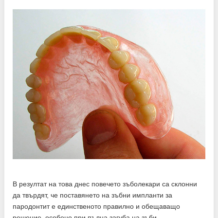
В резултат на това днес повечето зъболекари са склонни
да твърдят, че поставянето на зъбни импланти за
пародонтит е единственото правилно и обещаващо
решение, особено при пълна загуба на зъби.