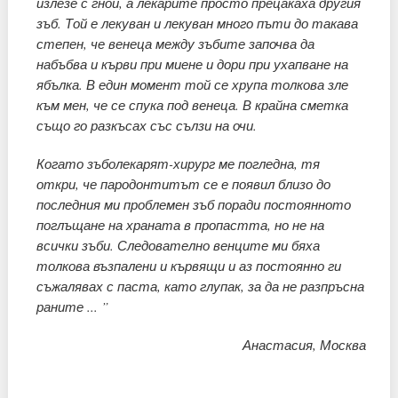
излезе с гной, а лекарите просто прецакаха другия
зъб. Той е лекуван и лекуван много пъти до такава
степен, че венеца между зъбите започва да
набъбва и кърви при миене и дори при ухапване на
ябълка. В един момент той се хрупа толкова зле
към мен, че се спука под венеца. В крайна сметка
също го разкъсах със сълзи на очи.
Когато зъболекарят-хирург ме погледна, тя
откри, че пародонтитът се е появил близо до
последния ми проблемен зъб поради постоянното
поглъщане на храната в пропастта, но не на
всички зъби. Следователно венците ми бяха
толкова възпалени и кървящи и аз постоянно ги
съжалявах с паста, като глупак, за да не разпръсна
раните ... ”
Анастасия, Москва