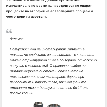
Частичните и пълни подвижни протези без
имплантиране по време на пародонтоза не спират
процесите на атрофия на алвеоларните процеси и
често дори ги изострят
.
бележка
Повърхността на инсталирания имплант е
такава, че след като го „сплитате“ с костната
тъкан, структурата става по-здрава, отколкото
в случая с местен зъб. С правилния избор на
имплантационна система и спазването на
технологията на имплантиране, дори и при
пародонтит и пародонтоза, инсталираните
импланти могат да служат напълно до 25 или
повече години.