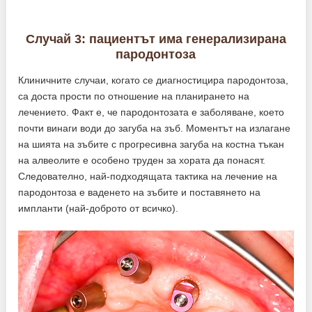
Случай 3: пациентът има генерализирана
пародонтоза
Клиничните случаи, когато се диагностицира пародонтоза,
са доста прости по отношение на планирането на
лечението. Факт е, че пародонтозата е заболяване, което
почти винаги води до загуба на зъб. Моментът на излагане
на шията на зъбите с прогресивна загуба на костна тъкан
на алвеолите е особено труден за хората да понасят.
Следователно, най-подходящата тактика на лечение на
пародонтоза е ваденето на зъбите и поставянето на
импланти (най-доброто от всичко).