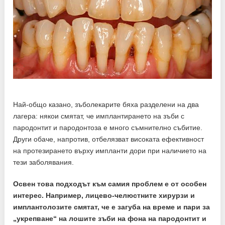
Най-общо казано, зъболекарите бяха разделени на два
лагера: някои смятат, че имплантирането на зъби с
пародонтит и пародонтоза е много съмнително събитие.
Други обаче, напротив, отбелязват високата ефективност
на протезирането върху импланти дори при наличието на
тези заболявания.
Освен това подходът към самия проблем е от особен
интерес. Например, лицево-челюстните хирурзи и
имплантолозите смятат, че е загуба на време и пари за
„укрепване“ на лошите зъби на фона на пародонтит и