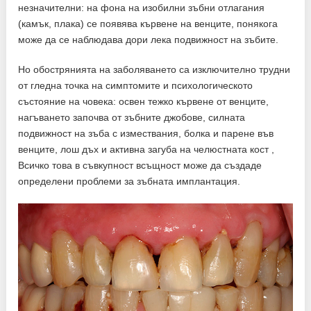
незначителни: на фона на изобилни зъбни отлагания
(камък, плака) се появява кървене на венците, понякога
може да се наблюдава дори лека подвижност на зъбите.
Но обострянията на заболяването са изключително трудни
от гледна точка на симптомите и психологическото
състояние на човека: освен тежко кървене от венците,
нагъването започва от зъбните джобове, силната
подвижност на зъба с измествания, болка и парене във
венците, лош дъх и активна загуба на челюстната кост ,
Всичко това в съвкупност всъщност може да създаде
определени проблеми за зъбната имплантация.