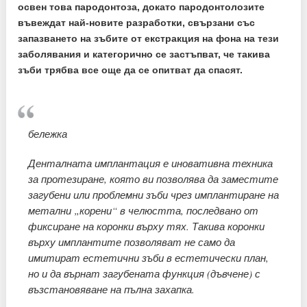
освен това пародонтоза, докато пародонтолозите
въвеждат най-новите разработки, свързани със
запазването на зъбите от екстракция на фона на тези
заболявания и категорично се застъпват, че такива
зъби трябва все още да се опитват да спасят.
бележка
Денталната имплантация е иновативна техника
за протезиране, която ви позволява да заместите
загубени или проблемни зъби чрез имплантиране на
метални „корени“ в челюстта, последвано от
фиксиране на коронки върху тях. Такива коронки
върху имплантите позволяват не само да
имитират естетични зъби в естетически план,
но и да върнат загубената функция (дъвчене) с
възстановяване на пълна захапка.