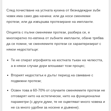
След почистване на устната кухина от безнадеждни зъби
човек има само два начина: или да носи сменяеми
протези, или да извършва протезиране на импланти.
Опцията с пълни сменяеми протези, разбира се, е
многократно по-евтина от зъбните импланти, обаче трябва
да се помни, че сменяемите протези се характеризират с
някои недостатъци:
Те не спират атрофията на костната тъкан на челюстта,
а в някои случаи дори влошават този процес;
Вторият недостатък е дълъг период на свикване с
подвижни протези;
Освен това в 60-70% от случаите сменяемите протези не
отговарят нито на естетически, нито на функционални
параметри (с други думи, те не оцветяват много човека и
не са много удобни за носене и дъвчене).