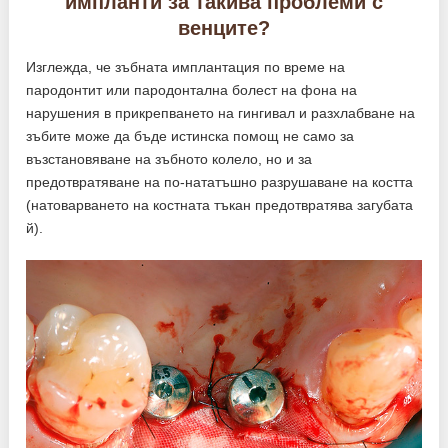
импланти за такива проблеми с
венците?
Изглежда, че зъбната имплантация по време на
пародонтит или пародонтална болест на фона на
нарушения в прикрепването на гингивал и разхлабване на
зъбите може да бъде истинска помощ не само за
възстановяване на зъбното колело, но и за
предотвратяване на по-нататъшно разрушаване на костта
(натоварването на костната тъкан предотвратява загубата
й).