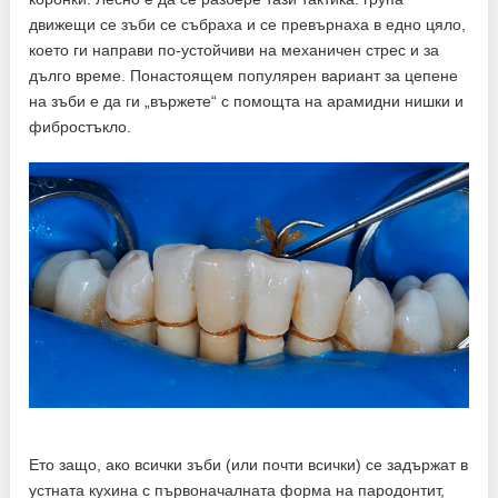
движещи се зъби се събраха и се превърнаха в едно цяло,
което ги направи по-устойчиви на механичен стрес и за
дълго време. Понастоящем популярен вариант за цепене
на зъби е да ги „вържете“ с помощта на арамидни нишки и
фибростъкло.
Ето защо, ако всички зъби (или почти всички) се задържат в
устната кухина с първоначалната форма на пародонтит,