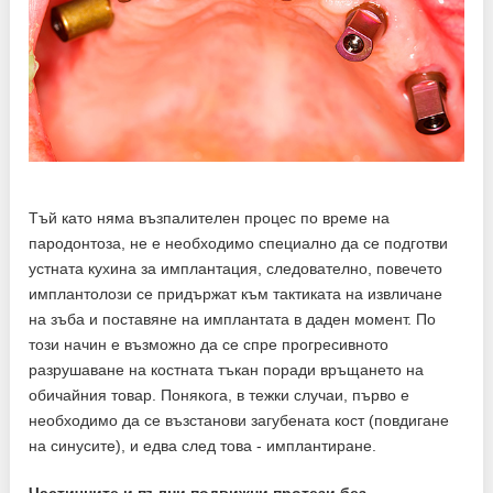
Тъй като няма възпалителен процес по време на
пародонтоза, не е необходимо специално да се подготви
устната кухина за имплантация, следователно, повечето
имплантолози се придържат към тактиката на извличане
на зъба и поставяне на имплантата в даден момент. По
този начин е възможно да се спре прогресивното
разрушаване на костната тъкан поради връщането на
обичайния товар. Понякога, в тежки случаи, първо е
необходимо да се възстанови загубената кост (повдигане
на синусите), и едва след това - имплантиране.