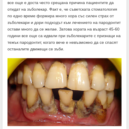
все още е доста често срещана причина пациентите да
отидат на зъболекар. Факт е, че съветската стоматология
по едно време формира много хора със силен страх от
зъболекари и дори подходът към лечението на пародонтит
остави много да се желае. Затова хората на възраст 45-60
години все още са идвали при зъболекарите с признаци на
тежък пародонтит, когато вече е невъзможно да се спасят
останалите движещи се зъби.