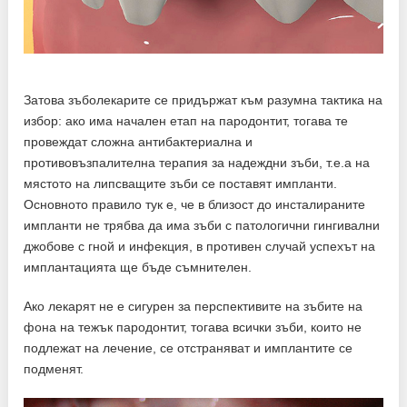
Затова зъболекарите се придържат към разумна тактика на
избор: ако има начален етап на пародонтит, тогава те
провеждат сложна антибактериална и
противовъзпалителна терапия за надеждни зъби, т.е.а на
мястото на липсващите зъби се поставят импланти.
Основното правило тук е, че в близост до инсталираните
импланти не трябва да има зъби с патологични гингивални
джобове с гной и инфекция, в противен случай успехът на
имплантацията ще бъде съмнителен.
Ако лекарят не е сигурен за перспективите на зъбите на
фона на тежък пародонтит, тогава всички зъби, които не
подлежат на лечение, се отстраняват и имплантите се
подменят.