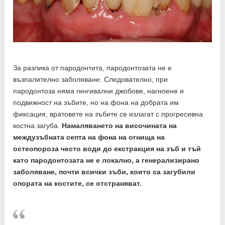
За разлика от пародонтита, пародонтозата не е
възпалително заболяване. Следователно, при
пародонтоза няма гингивални джобове, нагноене и
подвижност на зъбите, но на фона на добрата им
фиксация, вратовете на зъбите се излагат с прогресивна
костна загуба.
Намаляването на височината на
междузъбната септа на фона на огнища на
остеопороза често води до екстракция на зъб и тъй
като пародонтозата не е локално, а генерализирано
заболяване, почти всички зъби, които са загубили
опората на костите, се отстраняват.