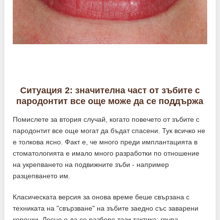
Ситуация 2: значителна част от зъбите с
пародонтит все още може да се поддържа
Помислете за втория случай, когато повечето от зъбите с
пародонтит все още могат да бъдат спасени. Тук всичко не
е толкова ясно. Факт е, че много преди имплантацията в
стоматологията е имало много разработки по отношение
на укрепването на подвижните зъби - например
разцепването им.
Класическата версия за онова време беше свързана с
техниката на "свързване" на зъбите заедно със заварени
коронки. Лесно е да се разбере тази тактика: група