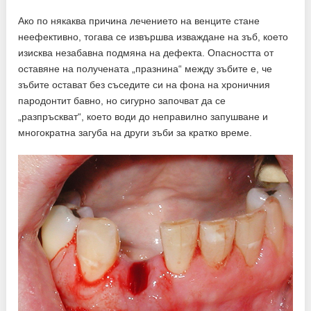
Ако по някаква причина лечението на венците стане
неефективно, тогава се извършва изваждане на зъб, което
изисква незабавна подмяна на дефекта. Опасността от
оставяне на получената „празнина“ между зъбите е, че
зъбите остават без съседите си на фона на хроничния
пародонтит бавно, но сигурно започват да се
„разпръскват“, което води до неправилно запушване и
многократна загуба на други зъби за кратко време.