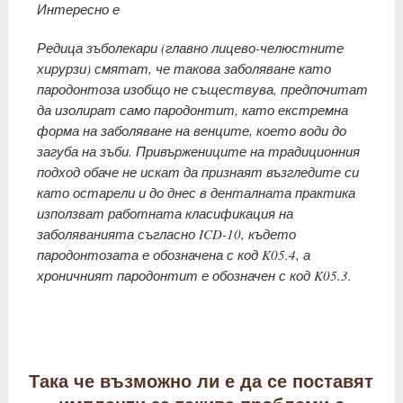
Интересно е
Редица зъболекари (главно лицево-челюстните
хирурзи) смятат, че такова заболяване като
пародонтоза изобщо не съществува, предпочитат
да изолират само пародонтит, като екстремна
форма на заболяване на венците, което води до
загуба на зъби. Привържениците на традиционния
подход обаче не искат да признаят възгледите си
като остарели и до днес в денталната практика
използват работната класификация на
заболяванията съгласно ICD-10, където
пародонтозата е обозначена с код K05.4, а
хроничният пародонтит е обозначен с код K05.3.
Така че възможно ли е да се поставят