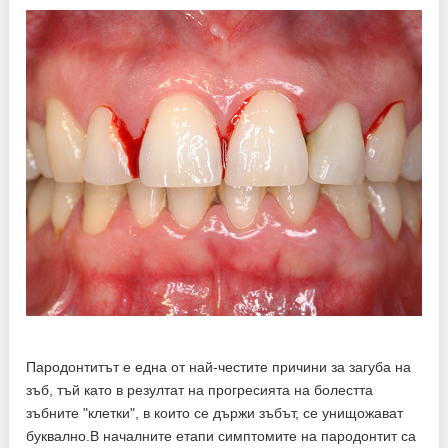
Пародонтитът е една от най-честите причини за загуба на
зъб, тъй като в резултат на прогресията на болестта
зъбните "клетки", в които се държи зъбът, се унищожават
буквално.В началните етапи симптомите на пародонтит са