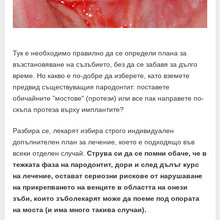
Тук е необходимо правилно да се определи плана за
възстановяване на съзъбието, без да се забавя за дълго
време. Но какво е по-добре да изберете, като вземете
предвид съществуващия пародонтит: поставете
обичайните "мостове" (протези) или все пак направете по-
скъпа протеза върху имплантите?
Разбира се, лекарят избира строго индивидуален
допълнителен план за лечение, което е подходящо във
всеки отделен случай.
Струва си да се помни обаче, че в
тежката фаза на пародонтит, дори и след дълъг курс
на лечение, остават сериозни рискове от нарушаване
на прикрепването на венците в областта на онези
зъби, които зъболекарят може да поеме под опората
на моста (и има много такива случаи).