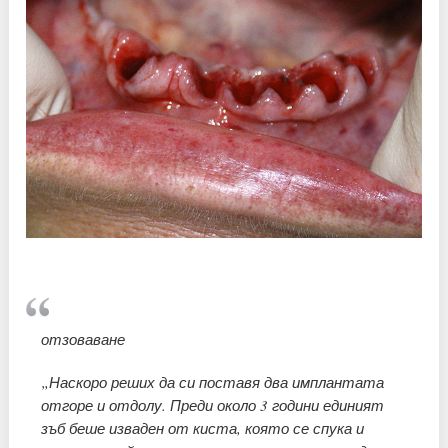
отзоваване
„Наскоро реших да си поставя два имплантата
отгоре и отдолу. Преди около 3 години единият
зъб беше изваден от киста, която се спука и