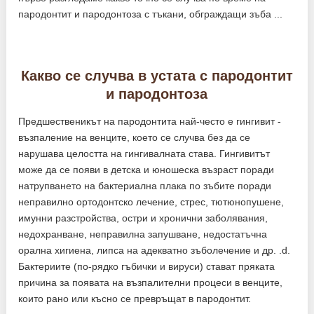
пародонтит и пародонтоза с тъкани, обграждащи зъба ...
Какво се случва в устата с пародонтит
и пародонтоза
Предшественикът на пародонтита най-често е гингивит -
възпаление на венците, което се случва без да се
нарушава целостта на гингивалната става. Гингивитът
може да се появи в детска и юношеска възраст поради
натрупването на бактериална плака по зъбите поради
неправилно ортодонтско лечение, стрес, тютюнопушене,
имунни разстройства, остри и хронични заболявания,
недохранване, неправилна запушване, недостатъчна
орална хигиена, липса на адекватно зъболечение и др. .d.
Бактериите (по-рядко гъбички и вируси) стават пряката
причина за появата на възпалителни процеси в венците,
които рано или късно се превръщат в пародонтит.