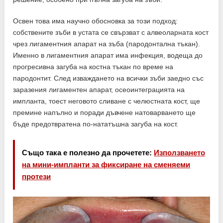
Освен това има научно обосновка за този подход:
собствените зъби в устата се свързват с алвеоларната кост
чрез лигаментния апарат на зъба (пародонтална тъкан).
Именно в лигаментния апарат има инфекция, водеща до
прогресивна загуба на костна тъкан по време на
пародонтит. След изваждането на всички зъби заедно със
заразения лигаментен апарат, осеоинтеграцията на
импланта, тоест неговото сливане с челюстната кост, ще
премине напълно и поради дъвчене натоварването ще
бъде предотвратена по-нататъшна загуба на кост.
Също така е полезно да прочетете:
Използването
на мини-импланти за фиксиране на сменяеми
протези