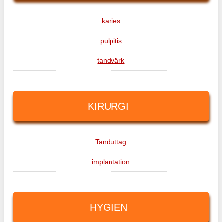
karies
pulpitis
tandvärk
KIRURGI
Tanduttag
implantation
HYGIEN