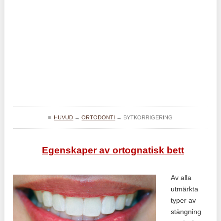
≡
HUVUD
→
ORTODONTI
→
BYTKORRIGERING
Egenskaper av ortognatisk bett
Av alla
utmärkta
typer av
stängning