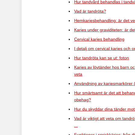
Hur tandvård behandlas i tandv
Vad är tandröta?
Hemkariesbehandling: är det ver
Karies under graviditeten: är de
Cervical karies behandling
I detalj om cervical karies och o
Hur tandröta kan se ut: foton
Karies av lövtänder hos barn och
veta
Användning av kariesmarkörer (
Hur smärtsamt är det att behandl
obehag?
Hur du skyddar dina tänder mot 
Vad är viktigt att veta om tandrö
...
Funktioner i sprickkäries: från d