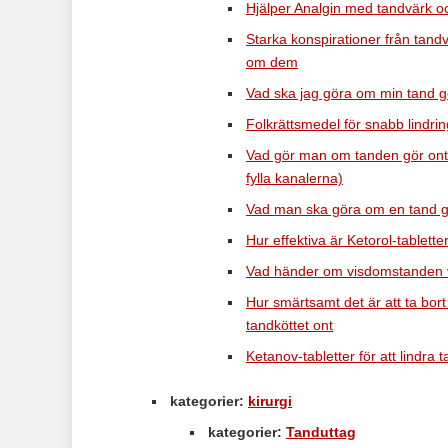
Hjälper Analgin med tandvärk oc
Starka konspirationer från tandv
om dem
Vad ska jag göra om min tand gö
Folkrättsmedel för snabb lindri
Vad gör man om tanden gör ont eft
fylla kanalerna)
Vad man ska göra om en tand g
Hur effektiva är Ketorol-tablette
Vad händer om visdomstanden v
Hur smärtsamt det är att ta bor
tandköttet ont
Ketanov-tabletter för att lindr
kategorier:
kirurgi
kategorier:
Tanduttag