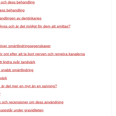
t och dess behandling
dess behandling
andlingen av dentinkaries
yss och är det möjligt för dem att smittas?
kt över smärtlindringsegenskaper
 ont efter att ta bort nerven och rengöra kanalerna
 lindra svår tandvärk
r snabb smärtlindring
dvärk
er är det mer en myt än en sanning?
?
k och recensioner om dess användning
uppstår under graviditeten