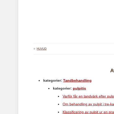
≡
HUVUD
A
kategorier:
Tandbehandling
kategorier:
pulpitis
Varför får en tandvärk efter pul
Om behandling av pulpit i tre-k
Klassificering av pulpit ur en p