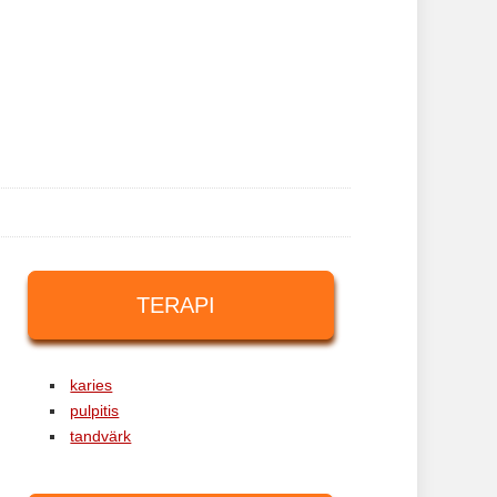
TERAPI
karies
pulpitis
tandvärk