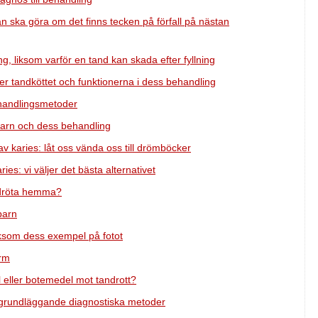
ska göra om det finns tecken på förfall på nästan
, liksom varför en tand kan skada efter fyllning
der tandköttet och funktionerna i dess behandling
behandlingsmetoder
s barn och dess behandling
v karies: låt oss vända oss till drömböcker
es: vi väljer det bästa alternativet
andröta hemma?
barn
liksom dess exempel på fotot
orm
l eller botemedel mot tandrott?
 grundläggande diagnostiska metoder