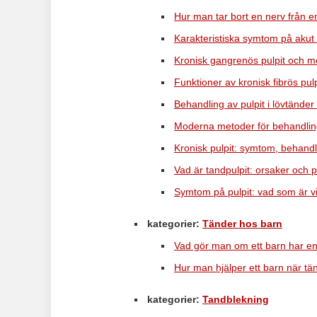
Hur man tar bort en nerv från 
Karakteristiska symtom på akut 
Kronisk gangrenös pulpit och 
Funktioner av kronisk fibrös pu
Behandling av pulpit i lövtänder
Moderna metoder för behandling
Kronisk pulpit: symtom, behand
Vad är tandpulpit: orsaker och po
Symtom på pulpit: vad som är vi
kategorier:
Tänder hos barn
Vad gör man om ett barn har e
Hur man hjälper ett barn när tä
kategorier:
Tandblekning