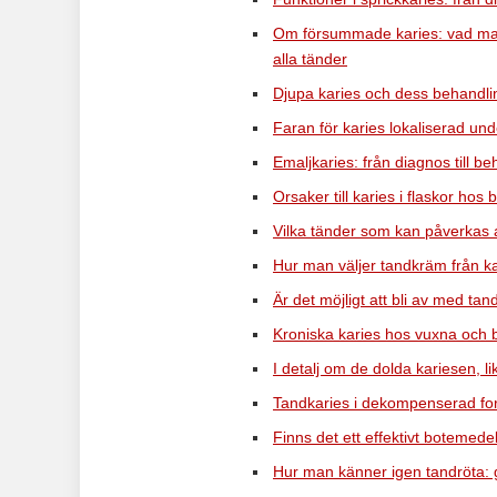
Om försummade karies: vad man 
alla tänder
Djupa karies och dess behandling
Faran för karies lokaliserad un
Emaljkaries: från diagnos till 
Orsaker till karies i flaskor ho
Vilka tänder som kan påverkas a
Hur man väljer tandkräm från kari
Är det möjligt att bli av med t
Kroniska karies hos vuxna och 
I detalj om de dolda kariesen, 
Tandkaries i dekompenserad f
Finns det ett effektivt botemede
Hur man känner igen tandröta: