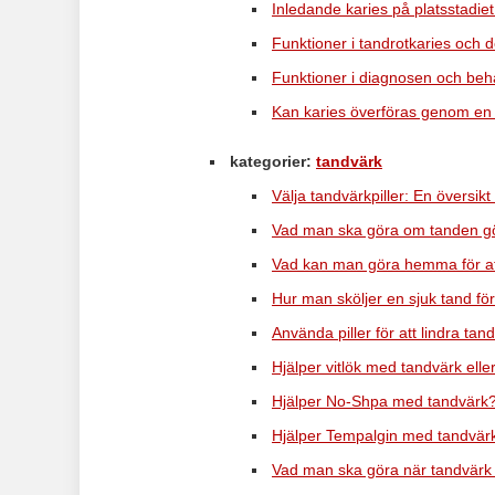
Inledande karies på platsstadie
Funktioner i tandrotkaries och 
Funktioner i diagnosen och beh
Kan karies överföras genom en k
kategorier:
tandvärk
Välja tandvärkpiller: En översi
Vad man ska göra om tanden gör
Vad kan man göra hemma för att
Hur man sköljer en sjuk tand fö
Använda piller för att lindra tan
Hjälper vitlök med tandvärk ell
Hjälper No-Shpa med tandvärk
Hjälper Tempalgin med tandvär
Vad man ska göra när tandvärk 