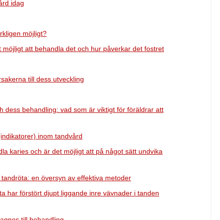
ård idag
kligen möjligt?
t möjligt att behandla det och hur påverkar det fostret
rsakerna till dess utveckling
 dess behandling: vad som är viktigt för föräldrar att
indikatorer) inom tandvård
a karies och är det möjligt att på något sätt undvika
tandröta: en översyn av effektiva metoder
ta har förstört djupt liggande inre vävnader i tanden
iagnos till behandling