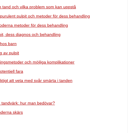
en tand och vilka problem som kan uppstå
purulent pulpit och metoder för dess behandling
moderna metoder för dess behandling
lpit, dess diagnos och behandling
 hos barn
 av pulpit
lingsmetoder och möjliga komplikationer
tentiell fara
ktigt att veta med svår smärta i tanden
n tandvärk: hur man bedövar?
nderna skärs