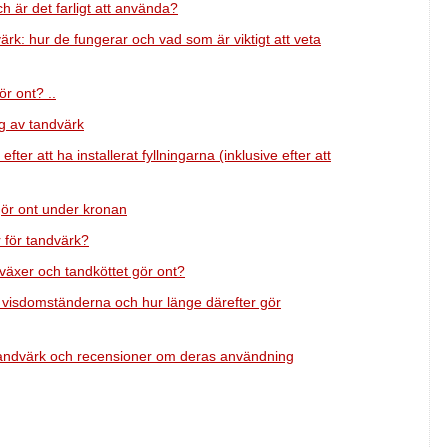
h är det farligt att använda?
ärk: hur de fungerar och vad som är viktigt att veta
r ont? ..
ng av tandvärk
er att ha installerat fyllningarna (inklusive efter att
ör ont under kronan
r för tandvärk?
äxer och tandköttet gör ont?
t visdomständerna och hur länge därefter gör
a tandvärk och recensioner om deras användning