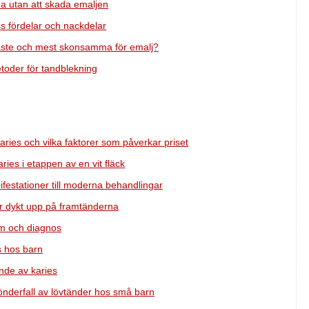
 utan att skada emaljen
s fördelar och nackdelar
raste och mest skonsamma för emalj?
etoder för tandblekning
aries och vilka faktorer som påverkar priset
ries i etappen av en vit fläck
ifestationer till moderna behandlingar
r dykt upp på framtänderna
om och diagnos
s hos barn
nde av karies
sönderfall av lövtänder hos små barn