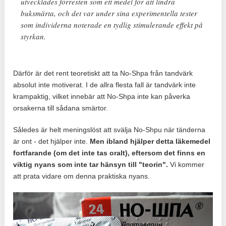
utvecklades förresten som ett medel för att lindra
buksmärta, och det var under sina experimentella tester
som individerna noterade en tydlig stimulerande effekt på
styrkan.
Därför är det rent teoretiskt att ta No-Shpa från tandvärk
absolut inte motiverat. I de allra flesta fall är tandvärk inte
krampaktig, vilket innebär att No-Shpa inte kan påverka
orsakerna till sådana smärtor.
Således är helt meningslöst att svälja No-Shpu när tänderna
är ont - det hjälper inte.
Men ibland hjälper detta läkemedel
fortfarande (om det inte tas oralt), eftersom det finns en
viktig nyans som inte tar hänsyn till "teorin".
Vi kommer
att prata vidare om denna praktiska nyans.