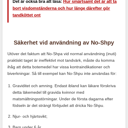
Det är också bra att läsa:
Hur smärtsamt det är att ta
bort visdomständerna och hur länge därefter gör
tandköttet ont
Säkerhet vid användning av No-Shpy
Utöver det faktum att No-Shpa vid normal användning (inuti)
praktiskt taget är ineffektivt mot tandvärk, måste du komma
ihåg att detta botemedel har vissa kontraindikationer och
biverkningar. Så till exempel kan No-Shpu inte användas för:
Graviditet och amning. Endast ibland kan läkare förskriva
detta läkemedel till gravida kvinnor med
matsmältningsstörningar. Under de första dagarna efter
födseln är det strängt förbjudet att dricka No-Shpu.
Njur- och hjärtsvikt;
Barn under 6 år.