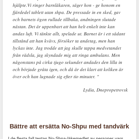
hjälpte.Vi ringer barnläkaren, säger hon - ge honom en
fjärdedel tablett utan shpa. De pressade in en sked, gav
och barnets ögon rullade tillbaka, andningen slutade
nästan. Det är uppenbart att han helt enkelt inte kan
andas luft. Vi tänkte allt, spelade ut. Barnet är i ett sådant
tillstånd att han kvävs, försöker ta andetag, men han
lyckas inte. Jag trodde att jag skulle tappa medvetandet
från rädsla, jag skyndade mig att ringa ambulans. Men
någonstans på cirka tjugo sekunder andades den lilla in
och började gråta igen, och då är det klart att koliken är
över och han lugnade sig efter tio minuter. "
Lydia, Dnepropetrovsk
Bättre att ersätta No-Shpu med tandvärk
I de flesta fall testas No-Shpa-läkemedlet av personer vars