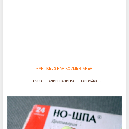
≡ ARTIKEL 3 HAR KOMMENTARER
≡
HUVUD
→
TANDBEHANDLING
→
TANDVÄRK
→