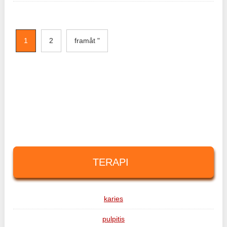
1
2
framåt "
TERAPI
karies
pulpitis