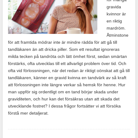
gravida
kvinnor är
en riktig
mardröm.
Åtminstone
för att framtida mödrar inte är mindre rädda för att gå till
tandläkaren än att dricka piller. Som ett resultat ignoreras
milda tecken på tandröta och lätt ömhet först, sedan smärtan
förstärks, ofta utvecklas till ett allvarligt problem över tid. Och
ofta vid förlossningen, när det redan är riktigt oönskat att gå till
tandläkaren, känner en gravid kvinna en tandvärk av så kraft
att förlossningen inte längre verkar så hemsk för henne. Hur
man uppför sig ordentligt om en tand börjar skada under
graviditeten, och hur kan det försäkras utan att skada det
utvecklande fostret? I dessa frågor fortsätter vi att försöka
förstå mer detaljerat.