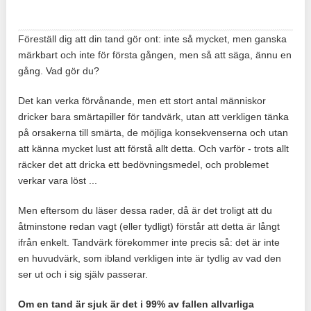
Föreställ dig att din tand gör ont: inte så mycket, men ganska
märkbart och inte för första gången, men så att säga, ännu en
gång. Vad gör du?
Det kan verka förvånande, men ett stort antal människor
dricker bara smärtapiller för tandvärk, utan att verkligen tänka
på orsakerna till smärta, de möjliga konsekvenserna och utan
att känna mycket lust att förstå allt detta. Och varför - trots allt
räcker det att dricka ett bedövningsmedel, och problemet
verkar vara löst ...
Men eftersom du läser dessa rader, då är det troligt att du
åtminstone redan vagt (eller tydligt) förstår att detta är långt
ifrån enkelt. Tandvärk förekommer inte precis så: det är inte
en huvudvärk, som ibland verkligen inte är tydlig av vad den
ser ut och i sig själv passerar.
Om en tand är sjuk är det i 99% av fallen allvarliga