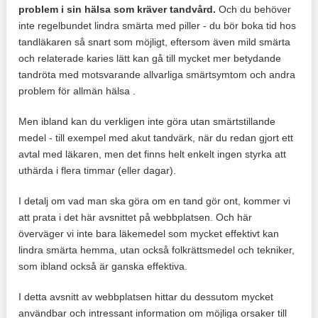
problem i sin hälsa som kräver tandvård.
Och du behöver
inte regelbundet lindra smärta med piller - du bör boka tid hos
tandläkaren så snart som möjligt, eftersom även mild smärta
och relaterade karies lätt kan gå till mycket mer betydande
tandröta med motsvarande allvarliga smärtsymtom och andra
problem för allmän hälsa .
Men ibland kan du verkligen inte göra utan smärtstillande
medel - till exempel med akut tandvärk, när du redan gjort ett
avtal med läkaren, men det finns helt enkelt ingen styrka att
uthärda i flera timmar (eller dagar).
I detalj om vad man ska göra om en tand gör ont, kommer vi
att prata i det här avsnittet på webbplatsen. Och här
överväger vi inte bara läkemedel som mycket effektivt kan
lindra smärta hemma, utan också folkrättsmedel och tekniker,
som ibland också är ganska effektiva.
I detta avsnitt av webbplatsen hittar du dessutom mycket
användbar och intressant information om möjliga orsaker till