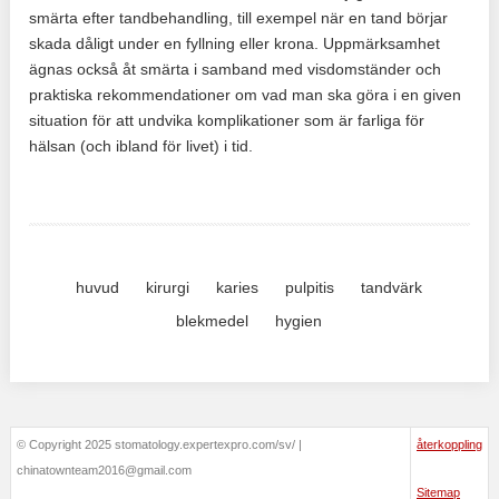
smärta efter tandbehandling, till exempel när en tand börjar
skada dåligt under en fyllning eller krona. Uppmärksamhet
ägnas också åt smärta i samband med visdomständer och
praktiska rekommendationer om vad man ska göra i en given
situation för att undvika komplikationer som är farliga för
hälsan (och ibland för livet) i tid.
huvud
kirurgi
karies
pulpitis
tandvärk
blekmedel
hygien
© Copyright 2025 stomatology.expertexpro.com/sv/ |
återkoppling
chinatownteam2016@gmail.com
Sitemap