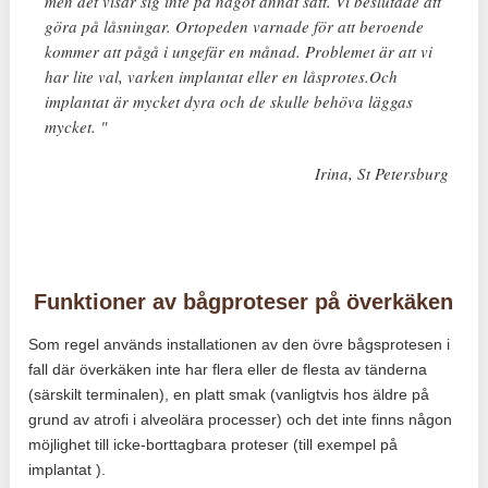
men det visar sig inte på något annat sätt. Vi beslutade att
göra på låsningar. Ortopeden varnade för att beroende
kommer att pågå i ungefär en månad. Problemet är att vi
har lite val, varken implantat eller en låsprotes.Och
implantat är mycket dyra och de skulle behöva läggas
mycket. "
Irina, St Petersburg
Funktioner av bågproteser på överkäken
Som regel används installationen av den övre bågsprotesen i
fall där överkäken inte har flera eller de flesta av tänderna
(särskilt terminalen), en platt smak (vanligtvis hos äldre på
grund av atrofi i alveolära processer) och det inte finns någon
möjlighet till icke-borttagbara proteser (till exempel på
implantat ).