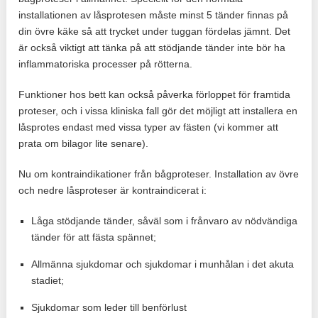
installationen av låsprotesen måste minst 5 tänder finnas på
din övre käke så att trycket under tuggan fördelas jämnt. Det
är också viktigt att tänka på att stödjande tänder inte bör ha
inflammatoriska processer på rötterna.
Funktioner hos bett kan också påverka förloppet för framtida
proteser, och i vissa kliniska fall gör det möjligt att installera en
låsprotes endast med vissa typer av fästen (vi kommer att
prata om bilagor lite senare).
Nu om kontraindikationer från bågproteser. Installation av övre
och nedre låsproteser är kontraindicerat i:
Låga stödjande tänder, såväl som i frånvaro av nödvändiga
tänder för att fästa spännet;
Allmänna sjukdomar och sjukdomar i munhålan i det akuta
stadiet;
Sjukdomar som leder till benförlust