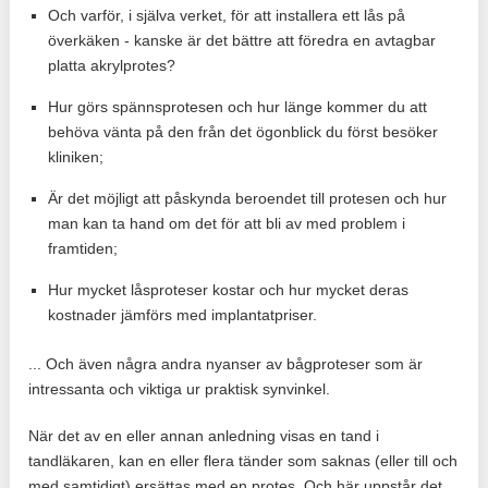
Och varför, i själva verket, för att installera ett lås på
överkäken - kanske är det bättre att föredra en avtagbar
platta akrylprotes?
Hur görs spännsprotesen och hur länge kommer du att
behöva vänta på den från det ögonblick du först besöker
kliniken;
Är det möjligt att påskynda beroendet till protesen och hur
man kan ta hand om det för att bli av med problem i
framtiden;
Hur mycket låsproteser kostar och hur mycket deras
kostnader jämförs med implantatpriser.
... Och även några andra nyanser av bågproteser som är
intressanta och viktiga ur praktisk synvinkel.
När det av en eller annan anledning visas en tand i
tandläkaren, kan en eller flera tänder som saknas (eller till och
med samtidigt) ersättas med en protes. Och här uppstår det