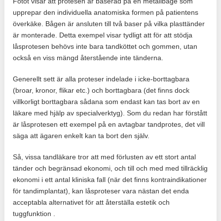
Fotot visar att protesen är baserad på en metallbåge som
upprepar den individuella anatomiska formen på patientens
överkäke. Bågen är ansluten till två baser på vilka plasttänder
är monterade. Detta exempel visar tydligt att för att stödja
låsprotesen behövs inte bara tandköttet och gommen, utan
också en viss mängd återstående inte tänderna.
Generellt sett är alla proteser indelade i icke-borttagbara
(broar, kronor, flikar etc.) och borttagbara (det finns dock
villkorligt borttagbara sådana som endast kan tas bort av en
läkare med hjälp av specialverktyg). Som du redan har förstått
är låsprotesen ett exempel på en avtagbar tandprotes, det vill
säga att ägaren enkelt kan ta bort den själv.
Så, vissa tandläkare tror att med förlusten av ett stort antal
tänder och begränsad ekonomi, och till och med med tillräcklig
ekonomi i ett antal kliniska fall (när det finns kontraindikationer
för tandimplantat), kan låsproteser vara nästan det enda
acceptabla alternativet för att återställa estetik och
tuggfunktion .