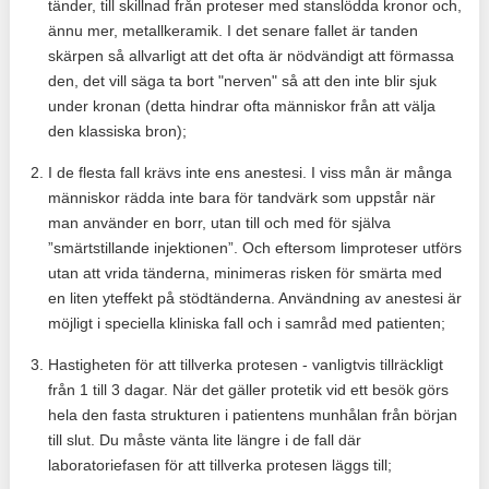
tänder, till skillnad från proteser med stanslödda kronor och,
ännu mer, metallkeramik. I det senare fallet är tanden
skärpen så allvarligt att det ofta är nödvändigt att förmassa
den, det vill säga ta bort "nerven" så att den inte blir sjuk
under kronan (detta hindrar ofta människor från att välja
den klassiska bron);
I de flesta fall krävs inte ens anestesi. I viss mån är många
människor rädda inte bara för tandvärk som uppstår när
man använder en borr, utan till och med för själva
”smärtstillande injektionen”. Och eftersom limproteser utförs
utan att vrida tänderna, minimeras risken för smärta med
en liten yteffekt på stödtänderna. Användning av anestesi är
möjligt i speciella kliniska fall och i samråd med patienten;
Hastigheten för att tillverka protesen - vanligtvis tillräckligt
från 1 till 3 dagar. När det gäller protetik vid ett besök görs
hela den fasta strukturen i patientens munhålan från början
till slut. Du måste vänta lite längre i de fall där
laboratoriefasen för att tillverka protesen läggs till;