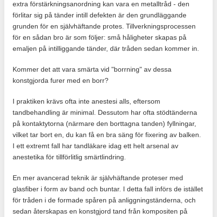
extra förstärkningsanordning kan vara en metalltråd - den
förlitar sig på tänder intill defekten är den grundläggande
grunden för en självhäftande protes. Tillverkningsprocessen
för en sådan bro är som följer: små håligheter skapas på
emaljen på intilliggande tänder, där tråden sedan kommer in.
Kommer det att vara smärta vid "borrning" av dessa
konstgjorda furer med en borr?
I praktiken krävs ofta inte anestesi alls, eftersom
tandbehandling är minimal. Dessutom har ofta stödtänderna
på kontaktytorna (närmare den borttagna tanden) fyllningar,
vilket tar bort en, du kan få en bra säng för fixering av balken.
I ett extremt fall har tandläkare idag ett helt arsenal av
anestetika för tillförlitlig smärtlindring.
En mer avancerad teknik är självhäftande proteser med
glasfiber i form av band och buntar. I detta fall införs de istället
för tråden i de formade spåren på anliggningständerna, och
sedan återskapas en konstgjord tand från kompositen på