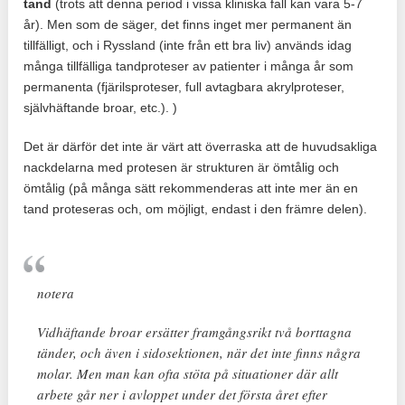
tand
(trots att denna period i vissa kliniska fall kan vara 5-7
år). Men som de säger, det finns inget mer permanent än
tillfälligt, och i Ryssland (inte från ett bra liv) används idag
många tillfälliga tandproteser av patienter i många år som
permanenta (fjärilsproteser, full avtagbara akrylproteser,
självhäftande broar, etc.). )
Det är därför det inte är värt att överraska att de huvudsakliga
nackdelarna med protesen är strukturen är ömtålig och
ömtålig (på många sätt rekommenderas att inte mer än en
tand proteseras och, om möjligt, endast i den främre delen).
notera
Vidhäftande broar ersätter framgångsrikt två borttagna
tänder, och även i sidosektionen, när det inte finns några
molar. Men man kan ofta stöta på situationer där allt
arbete går ner i avloppet under det första året efter