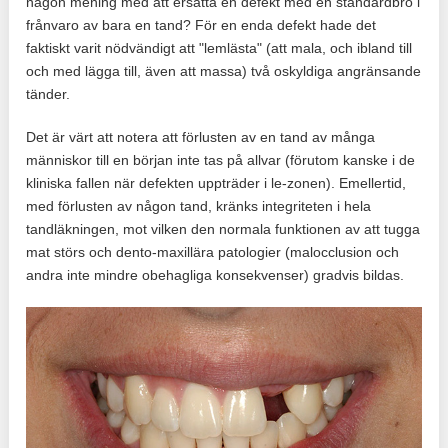
någon mening med att ersätta en defekt med en standardbro i
frånvaro av bara en tand? För en enda defekt hade det
faktiskt varit nödvändigt att "lemlästa" (att mala, och ibland till
och med lägga till, även att massa) två oskyldiga angränsande
tänder.
Det är värt att notera att förlusten av en tand av många
människor till en början inte tas på allvar (förutom kanske i de
kliniska fallen när defekten uppträder i le-zonen). Emellertid,
med förlusten av någon tand, kränks integriteten i hela
tandläkningen, mot vilken den normala funktionen av att tugga
mat störs och dento-maxillära patologier (malocclusion och
andra inte mindre obehagliga konsekvenser) gradvis bildas.