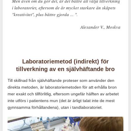
Men även om du gör det, är det bättre att välja tillverkning
i laboratoriet, eftersom de är mycket starkare än skåpets
"kreativitet", plus bättre gjorda ... ".
Alexander V., Moskva
Laboratoriemetod (indirekt) för
tillverkning av en självhäftande bro
Till skillnad från självhäftande proteser som använder den
direkta metoden, är laboratoriemetoden för att erhålla bron
mer exakt och tillförlitlig, eftersom ungefär hälften av arbetet
inte utförs i patientens mun (det är ärligt talat inte de mest
gynnsamma förhållandena), utan i tandlaboratoriet.