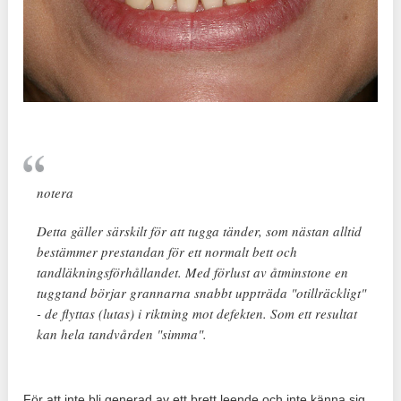
notera
Detta gäller särskilt för att tugga tänder, som nästan alltid
bestämmer prestandan för ett normalt bett och
tandläkningsförhållandet. Med förlust av åtminstone en
tuggtand börjar grannarna snabbt uppträda "otillräckligt"
- de flyttas (lutas) i riktning mot defekten. Som ett resultat
kan hela tandvården "simma".
För att inte bli generad av ett brett leende och inte känna sig