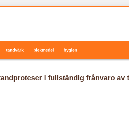
tandvärk
blekmedel
hygien
ndproteser i fullständig frånvaro av 