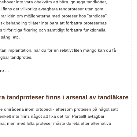
 behöver inte vara obekväm att bära, gnugga tandköttet,
el finns det villkorligt avtagbara tandproteser utan gom,
ndrar idén om möjligheterna med proteser hos "tandlösa"
k behandling tillåter inte bara att förbättra protesernas
llförlitliga fixering och samtidigt förbättra funktionella
 sång, etc.
utan implantation, när du för en relativt liten mängd kan du få
agbar tandprotes.
e ...
a tandproteser finns i arsenal av tandläkare
ste områdena inom ortopedi - eftersom protesen på något sätt
kelt inte finns något att fixa det för. Partiellt avtagbar
a, men med fulla proteser måste du leta efter alternativa