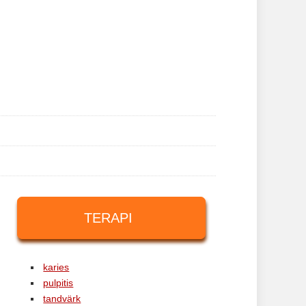
TERAPI
karies
pulpitis
tandvärk