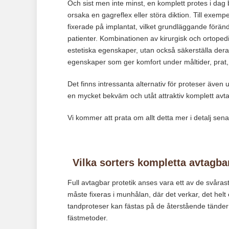
Och sist men inte minst, en komplett protes i dag
orsaka en gagreflex eller störa diktion. Till exemp
fixerade på implantat, vilket grundläggande förä
patienter. Kombinationen av kirurgisk och ortopedis
estetiska egenskaper, utan också säkerställa deras ti
egenskaper som ger komfort under måltider, prat,
Det finns intressanta alternativ för proteser även 
en mycket bekväm och utåt attraktiv komplett avt
Vi kommer att prata om allt detta mer i detalj senar
Vilka sorters kompletta avtagbar
Full avtagbar protetik anses vara ett av de svåra
måste fixeras i munhålan, där det verkar, det helt en
tandproteser kan fästas på de återstående tändern
fästmetoder.