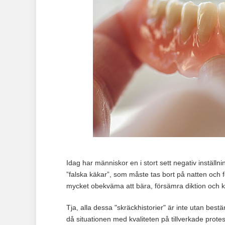
Idag har människor en i stort sett negativ inställ
”falska käkar”, som måste tas bort på natten och fö
mycket obekväma att bära, försämra diktion och ka
Tja, alla dessa "skräckhistorier" är inte utan bestä
då situationen med kvaliteten på tillverkade protes