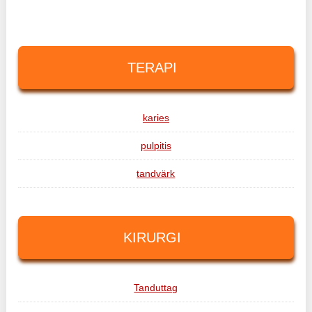
TERAPI
karies
pulpitis
tandvärk
KIRURGI
Tanduttag