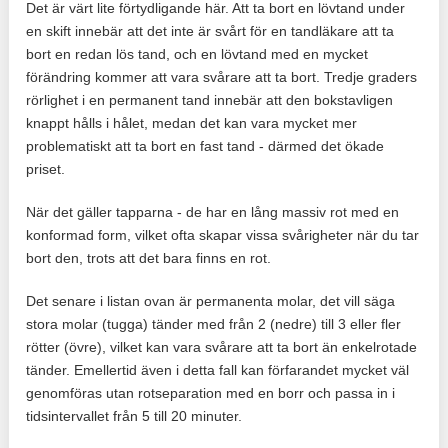
Det är värt lite förtydligande här. Att ta bort en lövtand under
en skift innebär att det inte är svårt för en tandläkare att ta
bort en redan lös tand, och en lövtand med en mycket
förändring kommer att vara svårare att ta bort. Tredje graders
rörlighet i en permanent tand innebär att den bokstavligen
knappt hålls i hålet, medan det kan vara mycket mer
problematiskt att ta bort en fast tand - därmed det ökade
priset.
När det gäller tapparna - de har en lång massiv rot med en
konformad form, vilket ofta skapar vissa svårigheter när du tar
bort den, trots att det bara finns en rot.
Det senare i listan ovan är permanenta molar, det vill säga
stora molar (tugga) tänder med från 2 (nedre) till 3 eller fler
rötter (övre), vilket kan vara svårare att ta bort än enkelrotade
tänder. Emellertid även i detta fall kan förfarandet mycket väl
genomföras utan rotseparation med en borr och passa in i
tidsintervallet från 5 till 20 minuter.