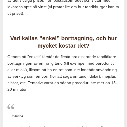
av det slutliga priset, från bostadsområdet och slutar med
läkarens aptit på vinst (vi pratar lite om hur tandkirurger kan ta
ut priset).
Vad kallas ”enkel” borttagning, och hur
mycket kostar det?
Genom att "enkelt" förstår de flesta praktiserande tandläkare
borttagningen av en rörlig tand (till exempel med parodontit
eller mjölk), liksom att ha en rot som inte innebär användning
av verktyg som en borr (för att såga en tand i delar), mejslar,
hissar, etc. Tentativt varar en sådan procedur inte mer än 15-
20 minuter.
notera