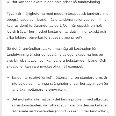
Hur kan tandläkare ibland höja priset på tandutvinning ...
Tyvärr är möjligheterna med modern terapeutisk tandvård inte
obegränsade och ibland måste tänderna (eller vad som finns
kvar av dem) fortfarande tas bort. Och här uppstår en helt
logisk fråga - hur mycket kostar en tandutvinning faktiskt och
vilka faktorer påverkar först det slutliga priset?
Så det är användbart att komma ihåg att kostnaden för
tandutvinning till stor del bestäms av egenskaperna hos en
viss klinisk situation och kan variera bokstavligen ibland. Och
situationer kan vara mycket olika - till exempel:
Tanden är relativt "enkel", rötterna har en standardform, är
inte böjda och har inga svårigheter under borttagningen (ur
tandläkarmottagarens synvinkel);
Det motsatta alternativet - det fanns problem med utbrottet
av visdomstanden, det vill säga, vi talar om den så kallade
retinerade visdomstanden (gömd i käken under tandköttet),