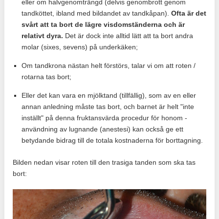
eller om halvgenomträngd (delvis genombrott genom
tandköttet, ibland med bildandet av tandkåpan).
Ofta är det
svårt att ta bort de lägre visdomständerna och är
relativt dyra.
Det är dock inte alltid lätt att ta bort andra
molar (sixes, sevens) på underkäken;
Om tandkrona nästan helt förstörs, talar vi om att roten /
rotarna tas bort;
Eller det kan vara en mjölktand (tillfällig), som av en eller
annan anledning måste tas bort, och barnet är helt "inte
inställt" på denna fruktansvärda procedur för honom -
användning av lugnande (anestesi) kan också ge ett
betydande bidrag till de totala kostnaderna för borttagning.
Bilden nedan visar roten till den trasiga tanden som ska tas
bort: