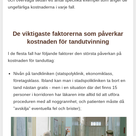
och överväga sedan ett antal specifika exempel som anger de
ungefärliga kostnaderna i varje fall.
De viktigaste faktorerna som påverkar
kostnaden för tandutvinning
I de flesta fall har följande faktorer den största påverkan på
kostnaden för tanduttag:
Nivån på tandkliniken (statspolyklinik, ekonomiklass,
företagsklass. Ibland kan man i stadspolikliniken ta bort en
tand nästan gratis - men i en situation där det finns 15
personer i korridoren har läkaren inte alltid tid att utföra
proceduren med all noggrannhet, och patienten måste då
”avskilja” eventuella fel och brister);