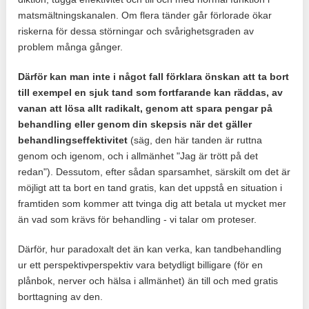
matsmältningskanalen. Om flera tänder går förlorade ökar
riskerna för dessa störningar och svårighetsgraden av
problem många gånger.
Därför kan man inte i något fall förklara önskan att ta bort
till exempel en sjuk tand som fortfarande kan räddas, av
vanan att lösa allt radikalt, genom att spara pengar på
behandling eller genom din skepsis när det gäller
behandlingseffektivitet
(säg, den här tanden är ruttna
genom och igenom, och i allmänhet "Jag är trött på det
redan"). Dessutom, efter sådan sparsamhet, särskilt om det är
möjligt att ta bort en tand gratis, kan det uppstå en situation i
framtiden som kommer att tvinga dig att betala ut mycket mer
än vad som krävs för behandling - vi talar om proteser.
Därför, hur paradoxalt det än kan verka, kan tandbehandling
ur ett perspektivperspektiv vara betydligt billigare (för en
plånbok, nerver och hälsa i allmänhet) än till och med gratis
borttagning av den.