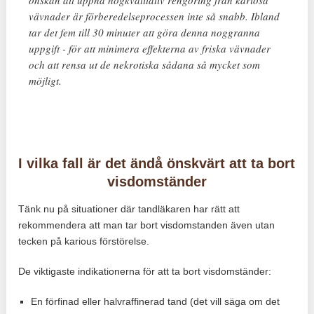
önskan att uppnå högkvalitativ rengöring från kariösa
vävnader är förberedelseprocessen inte så snabb. Ibland
tar det fem till 30 minuter att göra denna noggranna
uppgift - för att minimera effekterna av friska vävnader
och att rensa ut de nekrotiska sådana så mycket som
möjligt.
I vilka fall är det ändå önskvärt att ta bort
visdomständer
Tänk nu på situationer där tandläkaren har rätt att
rekommendera att man tar bort visdomstanden även utan
tecken på karious förstörelse.
De viktigaste indikationerna för att ta bort visdomständer:
En förfinad eller halvraffinerad tand (det vill säga om det