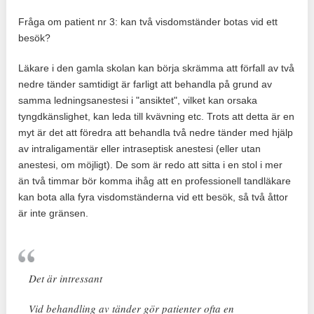
Fråga om patient nr 3: kan två visdomständer botas vid ett
besök?
Läkare i den gamla skolan kan börja skrämma att förfall av två
nedre tänder samtidigt är farligt att behandla på grund av
samma ledningsanestesi i "ansiktet", vilket kan orsaka
tyngdkänslighet, kan leda till kvävning etc. Trots att detta är en
myt är det att föredra att behandla två nedre tänder med hjälp
av intraligamentär eller intraseptisk anestesi (eller utan
anestesi, om möjligt). De som är redo att sitta i en stol i mer
än två timmar bör komma ihåg att en professionell tandläkare
kan bota alla fyra visdomständerna vid ett besök, så två åttor
är inte gränsen.
Det är intressant
Vid behandling av tänder gör patienter ofta en