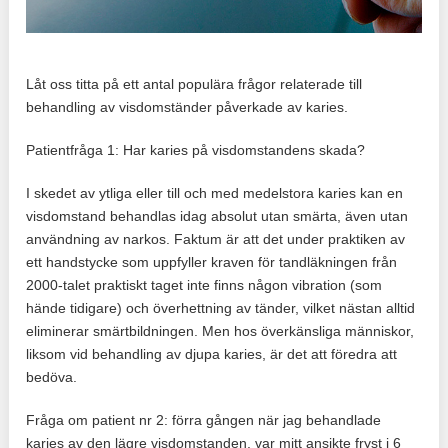
Låt oss titta på ett antal populära frågor relaterade till
behandling av visdomständer påverkade av karies.
Patientfråga 1: Har karies på visdomstandens skada?
I skedet av ytliga eller till och med medelstora karies kan en
visdomstand behandlas idag absolut utan smärta, även utan
användning av narkos. Faktum är att det under praktiken av
ett handstycke som uppfyller kraven för tandläkningen från
2000-talet praktiskt taget inte finns någon vibration (som
hände tidigare) och överhettning av tänder, vilket nästan alltid
eliminerar smärtbildningen. Men hos överkänsliga människor,
liksom vid behandling av djupa karies, är det att föredra att
bedöva.
Fråga om patient nr 2: förra gången när jag behandlade
karies av den lägre visdomstanden, var mitt ansikte fryst i 6