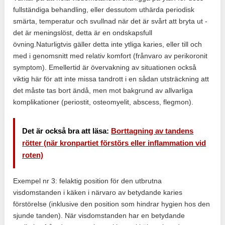
fullständiga behandling, eller dessutom uthärda periodisk
smärta, temperatur och svullnad när det är svårt att bryta ut -
det är meningslöst, detta är en ondskapsfull
övning.Naturligtvis gäller detta inte ytliga karies, eller till och
med i genomsnitt med relativ komfort (frånvaro av perikoronit
symptom). Emellertid är övervakning av situationen också
viktig här för att inte missa tandrott i en sådan utsträckning att
det måste tas bort ändå, men mot bakgrund av allvarliga
komplikationer (periostit, osteomyelit, abscess, flegmon).
Det är också bra att läsa:
Borttagning av tandens
rötter (när kronpartiet förstörs eller inflammation vid
roten)
Exempel nr 3: felaktig position för den utbrutna
visdomstanden i käken i närvaro av betydande karies
förstörelse (inklusive den position som hindrar hygien hos den
sjunde tanden). När visdomstanden har en betydande