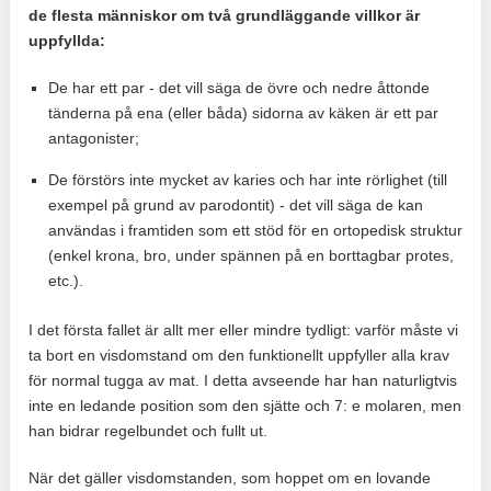
de flesta människor om två grundläggande villkor är
uppfyllda:
De har ett par - det vill säga de övre och nedre åttonde
tänderna på ena (eller båda) sidorna av käken är ett par
antagonister;
De förstörs inte mycket av karies och har inte rörlighet (till
exempel på grund av parodontit) - det vill säga de kan
användas i framtiden som ett stöd för en ortopedisk struktur
(enkel krona, bro, under spännen på en borttagbar protes,
etc.).
I det första fallet är allt mer eller mindre tydligt: ​​varför måste vi
ta bort en visdomstand om den funktionellt uppfyller alla krav
för normal tugga av mat. I detta avseende har han naturligtvis
inte en ledande position som den sjätte och 7: e molaren, men
han bidrar regelbundet och fullt ut.
När det gäller visdomstanden, som hoppet om en lovande