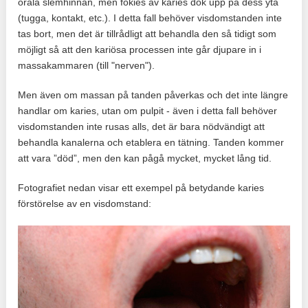
orala slemhinnan, men fokies av karies dök upp på dess yta
(tugga, kontakt, etc.). I detta fall behöver visdomstanden inte
tas bort, men det är tillrådligt att behandla den så tidigt som
möjligt så att den kariösa processen inte går djupare in i
massakammaren (till "nerven").
Men även om massan på tanden påverkas och det inte längre
handlar om karies, utan om pulpit - även i detta fall behöver
visdomstanden inte rusas alls, det är bara nödvändigt att
behandla kanalerna och etablera en tätning. Tanden kommer
att vara ”död”, men den kan pågå mycket, mycket lång tid.
Fotografiet nedan visar ett exempel på betydande karies
förstörelse av en visdomstand: