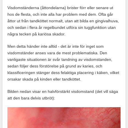
Visdomständerna (åttondelarna) brister förr eller senare ut
hos de flesta, och inte alla har problem med dem. Ofta går
åttor ut från tandköttet normalt, utan att bilda en gingivalhuva,
och sedan i flera år regelbundet utföra sin tuggfunktion utan
några tecken på kariösa skador.
Men detta händer inte alltid - det är inte för inget som
visdomständer anses vara de mest problematiska. Den
vanligaste situationen är svår tandning av visdomstanden,
sedan följer dess förstörelse på grund av karies, och
klassificeringen stänger dess felaktiga placering i käken, vilket
orsakar skada på kinden eller tandköttet.
Bilden nedan visar en halvförstärkt visdomstand (det vill säga
att den bara delvis utbröt):