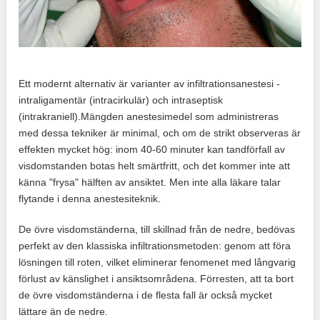
Ett modernt alternativ är varianter av infiltrationsanestesi -
intraligamentär (intracirkulär) och intraseptisk
(intrakraniell).Mängden anestesimedel som administreras
med dessa tekniker är minimal, och om de strikt observeras är
effekten mycket hög: inom 40-60 minuter kan tandförfall av
visdomstanden botas helt smärtfritt, och det kommer inte att
känna "frysa" hälften av ansiktet. Men inte alla läkare talar
flytande i denna anestesiteknik.
De övre visdomständerna, till skillnad från de nedre, bedövas
perfekt av den klassiska infiltrationsmetoden: genom att föra
lösningen till roten, vilket eliminerar fenomenet med långvarig
förlust av känslighet i ansiktsområdena. Förresten, att ta bort
de övre visdomständerna i de flesta fall är också mycket
lättare än de nedre.