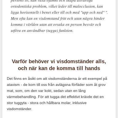
persons liv, kan växa ojämnt och skapa allvarliga
ortodontiska problem, vilket leder till malocclusion, kan
ligga horisontellt i benet eller till och med "upp och ned" ".
Men ofta kan en visdomstand fritt och utan några hinder
komma i världen utan att orsaka en person besvär och
utföra en användbar (tugga) funktion.
Varför behöver vi visdomständer alls,
och när kan de komma till hands
Det finns en åsikt om att visdomständerna är ett exempel på
atavism - de kom till oss från avlägsna förfäder som åt grov
mat, som, om den var kokt, sedan utan en lång
värmebehandling. För att tugga det effektivt krävde det en
stor tuggyta - stora och hållbara molar, inklusive
visdomständer.