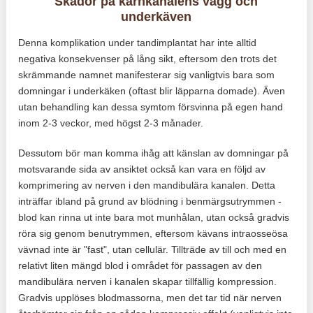
Skador på kärnkanalens vägg och
underkäven
Denna komplikation under tandimplantat har inte alltid
negativa konsekvenser på lång sikt, eftersom den trots det
skrämmande namnet manifesterar sig vanligtvis bara som
domningar i underkäken (oftast blir läpparna domade). Även
utan behandling kan dessa symtom försvinna på egen hand
inom 2-3 veckor, med högst 2-3 månader.
Dessutom bör man komma ihåg att känslan av domningar på
motsvarande sida av ansiktet också kan vara en följd av
komprimering av nerven i den mandibulära kanalen. Detta
inträffar ibland på grund av blödning i benmärgsutrymmen -
blod kan rinna ut inte bara mot munhålan, utan också gradvis
röra sig genom benutrymmen, eftersom kävans intraosseösa
vävnad inte är "fast", utan cellulär. Tillträde av till och med en
relativt liten mängd blod i området för passagen av den
mandibulära nerven i kanalen skapar tillfällig kompression.
Gradvis upplöses blodmassorna, men det tar tid när nerven