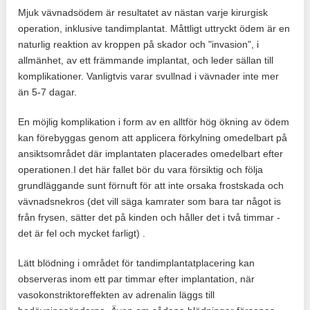
Mjuk vävnadsödem är resultatet av nästan varje kirurgisk
operation, inklusive tandimplantat. Måttligt uttryckt ödem är en
naturlig reaktion av kroppen på skador och "invasion", i
allmänhet, av ett främmande implantat, och leder sällan till
komplikationer. Vanligtvis varar svullnad i vävnader inte mer
än 5-7 dagar.
En möjlig komplikation i form av en alltför hög ökning av ödem
kan förebyggas genom att applicera förkylning omedelbart på
ansiktsområdet där implantaten placerades omedelbart efter
operationen.I det här fallet bör du vara försiktig och följa
grundläggande sunt förnuft för att inte orsaka frostskada och
vävnadsnekros (det vill säga kamrater som bara tar något is
från frysen, sätter det på kinden och håller det i två timmar -
det är fel och mycket farligt) .
Lätt blödning i området för tandimplantatplacering kan
observeras inom ett par timmar efter implantation, när
vasokonstriktoreffekten av adrenalin läggs till