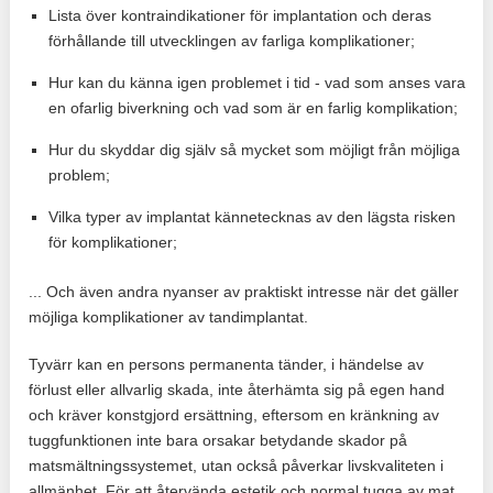
Lista över kontraindikationer för implantation och deras
förhållande till utvecklingen av farliga komplikationer;
Hur kan du känna igen problemet i tid - vad som anses vara
en ofarlig biverkning och vad som är en farlig komplikation;
Hur du skyddar dig själv så mycket som möjligt från möjliga
problem;
Vilka typer av implantat kännetecknas av den lägsta risken
för komplikationer;
... Och även andra nyanser av praktiskt intresse när det gäller
möjliga komplikationer av tandimplantat.
Tyvärr kan en persons permanenta tänder, i händelse av
förlust eller allvarlig skada, inte återhämta sig på egen hand
och kräver konstgjord ersättning, eftersom en kränkning av
tuggfunktionen inte bara orsakar betydande skador på
matsmältningssystemet, utan också påverkar livskvaliteten i
allmänhet. För att återvända estetik och normal tugga av mat,