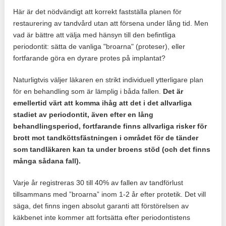
Här är det nödvändigt att korrekt fastställa planen för
restaurering av tandvård utan att försena under lång tid. Men
vad är bättre att välja med hänsyn till den befintliga
periodontit: sätta de vanliga "broarna" (proteser), eller
fortfarande göra en dyrare protes på implantat?
Naturligtvis väljer läkaren en strikt individuell ytterligare plan
för en behandling som är lämplig i båda fallen.
Det är
emellertid värt att komma ihåg att det i det allvarliga
stadiet av periodontit, även efter en lång
behandlingsperiod, fortfarande finns allvarliga risker för
brott mot tandköttsfästningen i området för de tänder
som tandläkaren kan ta under broens stöd (och det finns
många sådana fall).
Varje år registreras 30 till 40% av fallen av tandförlust
tillsammans med ”broarna” inom 1-2 år efter protetik. Det vill
säga, det finns ingen absolut garanti att förstörelsen av
käkbenet inte kommer att fortsätta efter periodontistens