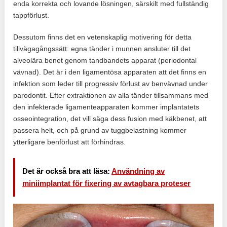
enda korrekta och lovande lösningen, särskilt med fullständig
tappförlust.
Dessutom finns det en vetenskaplig motivering för detta
tillvägagångssätt: egna tänder i munnen ansluter till det
alveolära benet genom tandbandets apparat (periodontal
vävnad). Det är i den ligamentösa apparaten att det finns en
infektion som leder till progressiv förlust av benvävnad under
parodontit. Efter extraktionen av alla tänder tillsammans med
den infekterade ligamenteapparaten kommer implantatets
osseointegration, det vill säga dess fusion med käkbenet, att
passera helt, och på grund av tuggbelastning kommer
ytterligare benförlust att förhindras.
Det är också bra att läsa:
Användning av
miniimplantat för fixering av avtagbara proteser