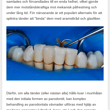
samlades och förvandlades till en enda helhet, vilket gjorde
dem mer motståndskraftiga mot mekanisk påfrestning och
under lång tid. För närvarande är ett populärt alternativ för att
splintra tänder att "binda" dem med aramidtråd och glasfiber.
Därför, om alla tänder (eller nästan alla) hålls kvar i munhålan
med den initiala formen av parodontit, kan komplex
behandling av parodontala vävnader utföras med hjälp av
moderna apparater (ultraljud, laser, etc.) och den senaste