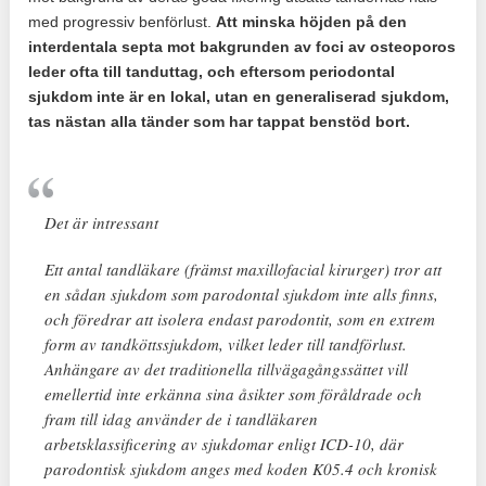
med progressiv benförlust.
Att minska höjden på den
interdentala septa mot bakgrunden av foci av osteoporos
leder ofta till tanduttag, och eftersom periodontal
sjukdom inte är en lokal, utan en generaliserad sjukdom,
tas nästan alla tänder som har tappat benstöd bort.
Det är intressant
Ett antal tandläkare (främst maxillofacial kirurger) tror att
en sådan sjukdom som parodontal sjukdom inte alls finns,
och föredrar att isolera endast parodontit, som en extrem
form av tandköttssjukdom, vilket leder till tandförlust.
Anhängare av det traditionella tillvägagångssättet vill
emellertid inte erkänna sina åsikter som föråldrade och
fram till idag använder de i tandläkaren
arbetsklassificering av sjukdomar enligt ICD-10, där
parodontisk sjukdom anges med koden K05.4 och kronisk