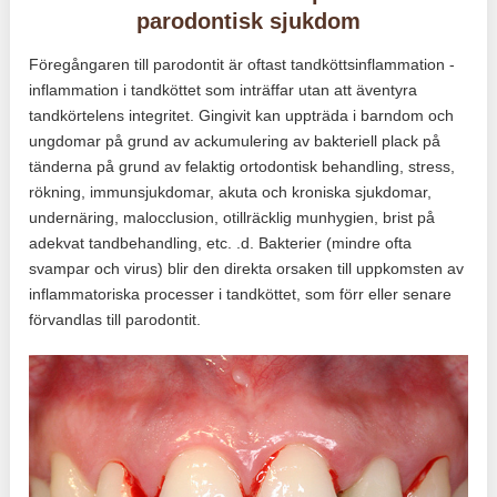
parodontisk sjukdom
Föregångaren till parodontit är oftast tandköttsinflammation -
inflammation i tandköttet som inträffar utan att äventyra
tandkörtelens integritet. Gingivit kan uppträda i barndom och
ungdomar på grund av ackumulering av bakteriell plack på
tänderna på grund av felaktig ortodontisk behandling, stress,
rökning, immunsjukdomar, akuta och kroniska sjukdomar,
undernäring, malocclusion, otillräcklig munhygien, brist på
adekvat tandbehandling, etc. .d. Bakterier (mindre ofta
svampar och virus) blir den direkta orsaken till uppkomsten av
inflammatoriska processer i tandköttet, som förr eller senare
förvandlas till parodontit.