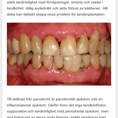
stark tandrörlighet med förskjutningar, smärta och sveda i
tandköttet, dålig andedräkt och aktiv förlust av käkbenet . Allt
detta kan faktiskt skapa vissa problem för tandimplantation.
Till skillnad från parodontit är parodontisk sjukdom inte en
inflammatorisk sjukdom. Därför finns det inga tandkörtfickor,
suppuration och tandrörlighet med periodontal sjukdom, men
mot bakgrund av deras goda fixering utsätts tändernas hals