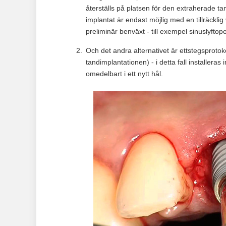
återställs på platsen för den extraherade tan
implantat är endast möjlig med en tillräckl
preliminär benväxt - till exempel sinuslyftope
Och det andra alternativet är ettstegsprotok
tandimplantationen) - i detta fall installera
omedelbart i ett nytt hål.