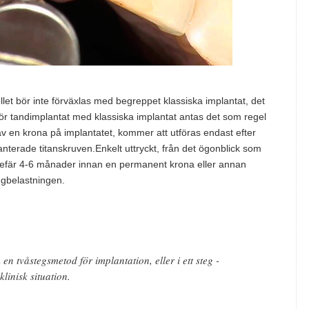
let bör inte förväxlas med begreppet klassiska implantat, det
ör tandimplantat med klassiska implantat antas det som regel
on av en krona på implantatet, kommer att utföras endast efter
anterade titanskruven.Enkelt uttryckt, från det ögonblick som
ngefär 4-6 månader innan en permanent krona eller annan
ggbelastningen.
en tvåstegsmetod för implantation, eller i ett steg -
linisk situation.