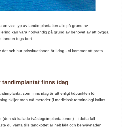
 en viss typ av tandimplantation alls på grund av
pulering kan vara nödvändig på grund av behovet av att bygga
 tanden togs bort.
det och hur prissituationen är i dag - vi kommer att prata
v tandimplantat finns idag
dimplantat som finns idag är att enligt tidpunkten för
ning skiljer man två metoder (i medicinsk terminologi kallas
n (den så kallade tvåstegsimplantationen) - i detta fall
e du vänta tills tandköttet är helt läkt och benvävnaden