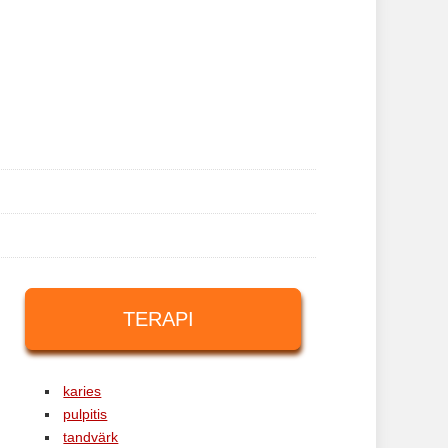
TERAPI
karies
pulpitis
tandvärk