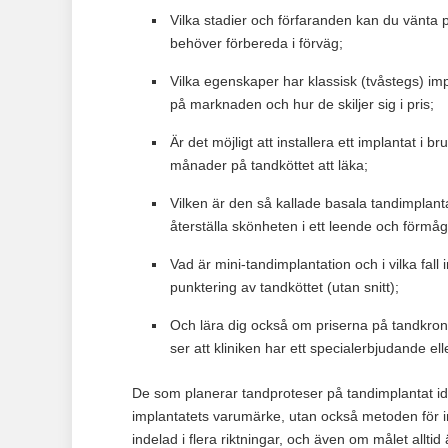
Vilka stadier och förfaranden kan du vänta på
behöver förbereda i förväg;
Vilka egenskaper har klassisk (tvåstegs) impl
på marknaden och hur de skiljer sig i pris;
Är det möjligt att installera ett implantat i 
månader på tandköttet att läka;
Vilken är den så kallade basala tandimplan
återställa skönheten i ett leende och förmå
Vad är mini-tandimplantation och i vilka fal
punktering av tandköttet (utan snitt);
Och lära dig också om priserna på tandkronor
ser att kliniken har ett specialerbjudande ell
De som planerar tandproteser på tandimplantat ida
implantatets varumärke, utan också metoden för i
indelad i flera riktningar, och även om målet allt