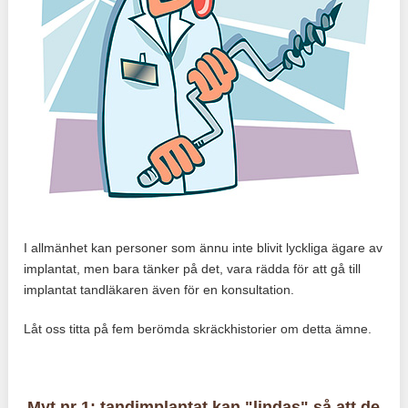
I allmänhet kan personer som ännu inte blivit lyckliga ägare av
implantat, men bara tänker på det, vara rädda för att gå till
implantat tandläkaren även för en konsultation.
Låt oss titta på fem berömda skräckhistorier om detta ämne.
Myt nr 1: tandimplantat kan "lindas" så att de