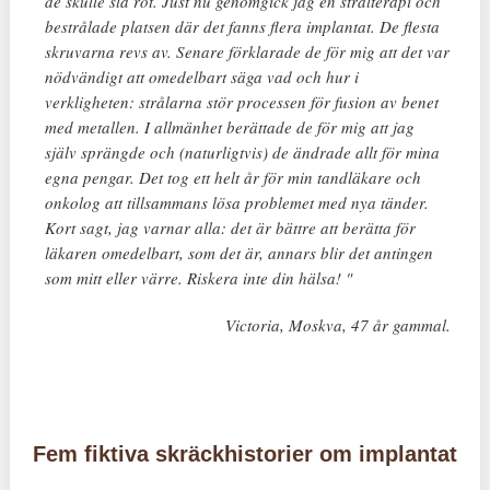
de skulle slå rot. Just nu genomgick jag en strålterapi och
bestrålade platsen där det fanns flera implantat. De flesta
skruvarna revs av. Senare förklarade de för mig att det var
nödvändigt att omedelbart säga vad och hur i
verkligheten: strålarna stör processen för fusion av benet
med metallen. I allmänhet berättade de för mig att jag
själv sprängde och (naturligtvis) de ändrade allt för mina
egna pengar. Det tog ett helt år för min tandläkare och
onkolog att tillsammans lösa problemet med nya tänder.
Kort sagt, jag varnar alla: det är bättre att berätta för
läkaren omedelbart, som det är, annars blir det antingen
som mitt eller värre. Riskera inte din hälsa! "
Victoria, Moskva, 47 år gammal.
Fem fiktiva skräckhistorier om implantat