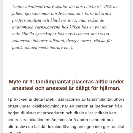
Under lokalbedövning skadar det inte i cirka 95-98% av
fallen, eftersom man borde beakta inte bara läkarnas
professionalism och klinikens nivå, utan också de
anatomiska egenskaperna hos käken hos en person,
individuella egenskaper hos nervsystemet samt vissa
relaterade faktorer (alkohol, droger, stress, rädsla för
panik, aktuell medicinering etc.).
Myte nr 3: tandimplantat placeras alltid under
anestesi och anestesi är dåligt för hjärnan.
I praktiken är detta fallet: installationen av tandimplantat utförs
oftast under lokalbedövning, när en person är medveten från
början till slutet av proceduren och direkt eller indirekt kan
kontrollera situationen. Anestesi är å andra sidan ett bra
alternativ i de fall där lokalbedövning antingen inte ger resultat