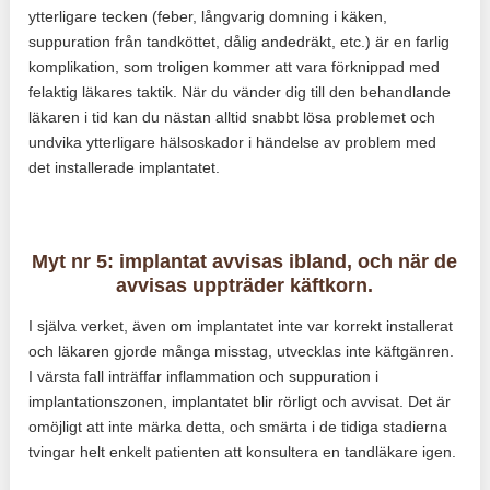
ytterligare tecken (feber, långvarig domning i käken,
suppuration från tandköttet, dålig andedräkt, etc.) är en farlig
komplikation, som troligen kommer att vara förknippad med
felaktig läkares taktik. När du vänder dig till den behandlande
läkaren i tid kan du nästan alltid snabbt lösa problemet och
undvika ytterligare hälsoskador i händelse av problem med
det installerade implantatet.
Myt nr 5: implantat avvisas ibland, och när de
avvisas uppträder käftkorn.
I själva verket, även om implantatet inte var korrekt installerat
och läkaren gjorde många misstag, utvecklas inte käftgänren.
I värsta fall inträffar inflammation och suppuration i
implantationszonen, implantatet blir rörligt och avvisat. Det är
omöjligt att inte märka detta, och smärta i de tidiga stadierna
tvingar helt enkelt patienten att konsultera en tandläkare igen.