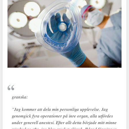
granska:
”Jag kommer att dela min personliga upplevelse. Jag
genomgick fyra operationer på inre organ, alla utfördes
under generell anestesi. Efter allt detta började mitt minne
misslyckas ofta, jag blev mycket glömsk. Ibland försvinner