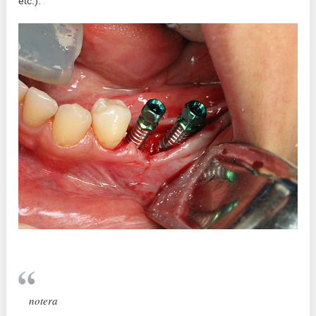
etc.).
notera