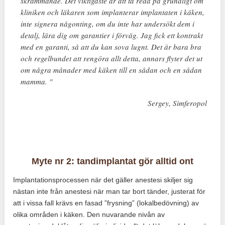
skrämmande. Det viktigaste är att ta reda på grundligt om
kliniken och läkaren som implanterar implantaten i käken,
inte signera någonting, om du inte har undersökt dem i
detalj, lära dig om garantier i förväg. Jag fick ett kontrakt
med en garanti, så att du kan sova lugnt. Det är bara bra
och regelbundet att rengöra allt detta, annars flyter det ut
om några månader med käken till en sådan och en sådan
mamma. "
Sergey, Simferopol
Myte nr 2: tandimplantat gör alltid ont
Implantationsprocessen när det gäller anestesi skiljer sig
nästan inte från anestesi när man tar bort tänder, justerat för
att i vissa fall krävs en fasad ”frysning” (lokalbedövning) av
olika områden i käken. Den nuvarande nivån av