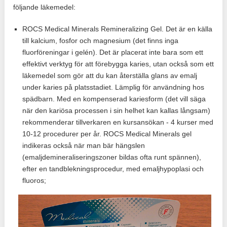
följande läkemedel:
ROCS Medical Minerals Remineralizing Gel. Det är en källa
till kalcium, fosfor och magnesium (det finns inga
fluorföreningar i gelén). Det är placerat inte bara som ett
effektivt verktyg för att förebygga karies, utan också som ett
läkemedel som gör att du kan återställa glans av emalj
under karies på platsstadiet. Lämplig för användning hos
spädbarn. Med en kompenserad kariesform (det vill säga
när den kariösa processen i sin helhet kan kallas långsam)
rekommenderar tillverkaren en kursansökan - 4 kurser med
10-12 procedurer per år. ROCS Medical Minerals gel
indikeras också när man bär hängslen
(emaljdemineraliseringszoner bildas ofta runt spännen),
efter en tandblekningsprocedur, med emaljhypoplasi och
fluoros;