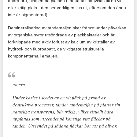
andra ord, platsen på platsen (i detta fall hänvisas till en vit
eller kritig plats - den ser verkligen ljus ut, eftersom den ännu
inte är pigmenterad).
Demineralisering av tandemaljen sker främst under påverkan
av organiska syror utsöndrade av plackbakterier och är
förknippade med aktiv förlust av kalcium av kristaller av
hydroxi- och fluoroapatit, de viktigaste strukturella
komponenterna i emaljen.
notera
Under karies i skedet av en vit fläck på grund av
destruktiva processer, tänder tandemaljen på platser sin
naturliga transparens, blir tråkig, vilket visuellt bara
uppfattas som utseendet på konstiga vita fläckar på
tanden. Utseendet på sådana fläckar bör tas på allvar.