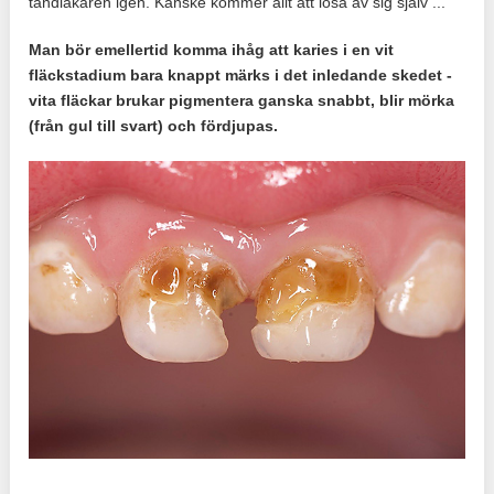
tandläkaren igen. Kanske kommer allt att lösa av sig själv ...
Man bör emellertid komma ihåg att karies i en vit
fläckstadium bara knappt märks i det inledande skedet -
vita fläckar brukar pigmentera ganska snabbt, blir mörka
(från gul till svart) och fördjupas.