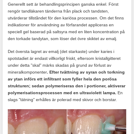
Generellt sett är behandlingsprincipen ganska enkel. Först
rengör tandläkaren tänderna från plack och tandsten,
utvärderar tillståndet för den kariösa processen. Om det finns
indikationer för användning av förfarandet appliceras en
speciell gel baserad på saltsyra med en liten koncentration på
den torkade tandytan, som löser det övre skiktet av emalj.
Det översta lagret av emalj (det starkaste) under karies i
spotstadiet är endast villkorligt friskt, eftersom kristallgitteret
under detta "skal" märks skadas på grund av förlust av
mineralkomponenter
. Efter tvättning av syran och torkning
av ytan införs ett infiltrant som fyller hela den porösa
strukturen; sedan polymeriseras den i portioner, aktiverar
polymerisationsprocessen med en ultraviolett lampa.
En
slags "tätning" erhålles är polerad med skivor och borstar.