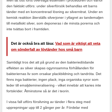
Men låt oss först överväga essensen i proceduren och varför
den faktiskt utförs: under silverförsök behandlas ett barns
tänder med en koncentrerad lösning av silvernitrat. Under en
kemisk reaktion återställs silverjoner i ytlagret av tandemaljen
till metalliskt silver, som deponeras i de minsta porerna och
inte tvättas bort i framtiden.
Det är också bra att läsa:
Vad som är viktigt att veta
om sönderfall av lövtänder hos små barn
Samtidigt tros det att på grund av den bakteriedödande
effekten av silver skapas ogynnsamma förhållanden för
bakteriernas liv som orsakar plackbildning och tandröta. Det
finns inga bakterier, ingen plack, inga organiska syror som
leder till emaljdemineralisering - vilket innebär att karies inte
fortskrider. Åtminstone så är det i teorin.
I vissa fall utförs försilvning av tänder i flera steg med
upprepningar upp till 2 gånger per år. Fördelar med