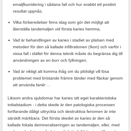
emaljfluoridering i sådana fall och hur snabbt ett positivt
resultat uppnås;
Vilka förberedelser finns idag som gör det möjligt att
återställa tandemaljen vid första karies hemma;
Vad är behandlingen av karies i stadiet av platsen med
metoden för den så kallade infiltrationen (Ikon) och varför i
vissa fall i stället för denna teknik måste du begränsa dig till
användningen av en borr och fyllningen;
Vad är viktigt att komma ihåg om du plötsligt vill lösa
problemet med bristande främre tänder med fläckar genom
att använda fanér ...
Liksom andra sjukdomar har karies sitt eget karakteristiska
initialstadium - i detta skede är den patologiska processen
fortfarande dåligt uttryckta och destruktiva fenomen är inte
särskilt märkbara. Det första skedet av karies är den så
kallade fokala demineraliseringen av tandemaljen, eller, med