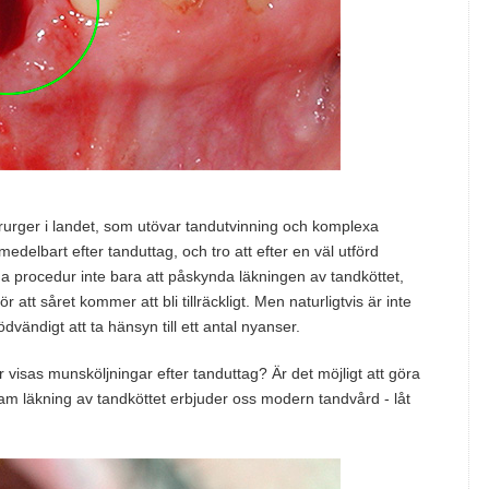
rurger i landet, som utövar tandutvinning och komplexa
medelbart efter tanduttag, och tro att efter en väl utförd
a procedur inte bara att påskynda läkningen av tandköttet,
 att såret kommer att bli tillräckligt. Men naturligtvis är inte
dvändigt att ta hänsyn till ett antal nyanser.
oner visas munsköljningar efter tanduttag? Är det möjligt att göra
am läkning av tandköttet erbjuder oss modern tandvård - låt