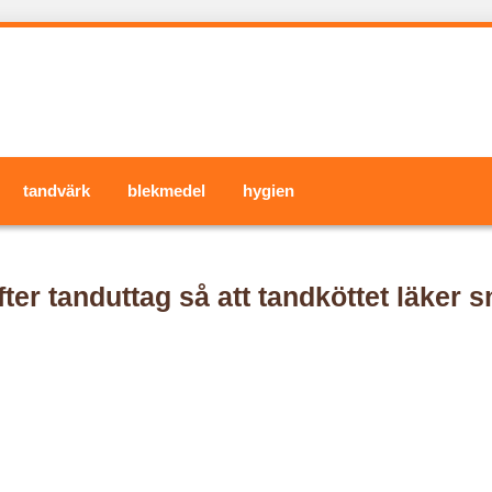
tandvärk
blekmedel
hygien
er tanduttag så att tandköttet läker 