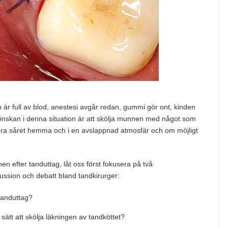
är full av blod, anestesi avgår redan, gummi gör ont, kinden
a önskan i denna situation är att skölja munnen med något som
icera såret hemma och i en avslappnad atmosfär och om möjligt
n efter tanduttag, låt oss först fokusera på två
ussion och debatt bland tandkirurger:
tanduttag?
sätt att skölja läkningen av tandköttet?