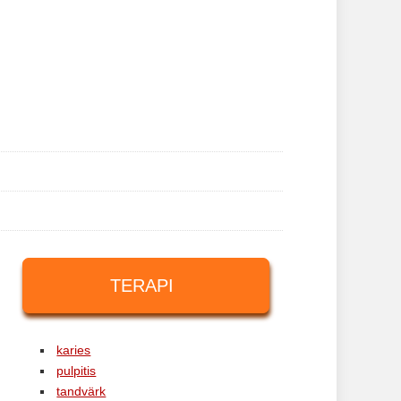
TERAPI
karies
pulpitis
tandvärk