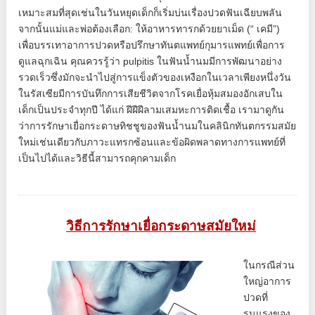
เหมาะสมที่สุดเช่นในวันหยุดเด็กก็เริ่มบ่นเรื่องปวดฟันเฉียบพลัน
จากนั้นแม่และพ่อต้องเลือก: ให้อาหารทารกด้วยยาเม็ด (“ เคมี”)
เพื่อบรรเทาอาการปวดหรือปรึกษาทันตแพทย์กุมารแพทย์เพื่อการ
ดูแลฉุกเฉิน คุณควรรู้ว่า pulpitis ในฟันน้ำนมมีการพัฒนาอย่าง
รวดเร็วซึ่งมักจะนำไปสู่การแข็งตัวของเหงือกในเวลาเพียงหนึ่งวัน
ในรัสเซียมีการบันทึกการเสียชีวิตจากโรคเยื่อหุ้มสมองอักเสบใน
เด็กเป็นประจำทุกปี ได้แก่ ฝีฝีฝีลามเสมหะการติดเชื้อ เรามาดูกัน
ว่าการรักษาเยื่อกระดาษทิชชูของฟันน้ำนมในคลินิกทันตกรรมสมัย
ใหม่เช่นเดียวกับภาวะแทรกซ้อนและข้อผิดพลาดทางการแพทย์ที่
เป็นไปได้และวิธีนี้สามารถคุกคามเด็ก
วิธีการรักษาเยื่อกระดาษสมัยใหม่
ในกรณีส่วน
ใหญ่อาการ
ปวดที่
รุนแรงของ