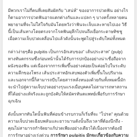
มีพวกเราไม่กี่คนที่เคยสัมผัสกับ "เสน่ห์" ของอาการปวดฟัน อย่างไร
ก็ตามอาการปวดฟันอาจแตกต่างกันและแปลก ๆ บางครั้งหลายคน
พยายามที่จะไม่ใส่ใจกับมันโดยหวังว่าฟันจะเจ็บและหายไปเอง วิธี
นี้เป็นเส้นทางโดยตรงจากโรคฟันผุลึกไปจนถึงเยื่อกระดาษทิชชู
เมื่อความเจ็บปวดเคลื่อนไปแล้วดังนั้นจะพูดไปสู่ระดับใหม่ทั้งหมด
กล่าวง่ายๆคือ pulpitis เป็นการอักเสบของ“ เส้นประสาท” (pulp)
ทางทันตกรรมซึ่งก่อนหน้านั้นได้รับการปกป้องอย่างน่าเชื่อถือจาก
ผนังของฟัน แต่เนื่องจากการเพิ่มขึ้นอย่างค่อยเป็นค่อยไปในระดับ
ความลึกของโพรง เส้นประสาทอักเสบพองตัวเพิ่มขึ้นในปริมาณ
และนอกจากนี้ก็สามารถบีบโดยสารหลั่งหนองด้วยกันทั้งหมดนี้มัก
จะนำไปสู่ความเจ็บปวดอย่างรุนแรงเมื่อบุคคลไม่สามารถหาสถาน
ที่ได้อย่างแท้จริงและถูกบังคับให้สมัครทันตแพทย์เพื่อรับการรักษา
ฉุกเฉิน
ดังนั้นหากทันใดนั้นฟันที่ค่อนข้างรบกวนก็เริ่มที่จะ "โปรด" คุณด้วย
ความเจ็บปวดเฉียบพลันและยาวนานดังนั้นถึงเวลาที่ต้องนึกถึง -
คุณไม่สามารถกำจัดยาแก้ปวดเพียงอย่างเดียวได้เนื่องจากต้องมี
การรักษาอย่างเร่งด่วน
การรักษา pulpitis มักจะเกี่ยวข้องกับความ