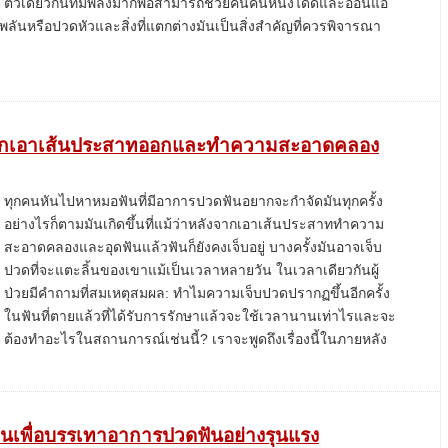
ตัวเดียวกันที่มีพลังมากพอสามารถช่วยคนคนหนึ่งได้ดีและอ่อนแอ
พลันหรือปวดหัวและสิ่งที่แตกต่างมันเป็นสิ่งสำคัญที่ควรพิจารณา
งจากเอาเส้นประสาทออกและทำความสะอาดคลอง
ทุกคนหันไปหาหมอฟันที่มีอาการปวดฟันอยากจะกำจัดมันทุกครั้ง
อย่างไรก็ตามมันเกิดขึ้นที่แม้ว่าหลังจากเอาเส้นประสาททำความ
สะอาดคลองและอุดฟันแล้วฟันก็ยังคงเจ็บอยู่ บางครั้งมันอาจเจ็บ
ปวดที่จะแตะลิ้นของเขาแม้เป็นเวลาหลายวัน ในเวลาเดียวกันผู้
ป่วยมีคำถามที่สมเหตุสมผล: ทำไมความเจ็บปวดปรากฏขึ้นอีกครั้ง
ในฟันที่ตายแล้วที่ได้รับการรักษาแล้วจะใช้เวลานานเท่าไรและจะ
ต้องทำอะไรในสถานการณ์เช่นนี้? เราจะพูดถึงเรื่องนี้ในภายหลัง
บ้านเพื่อบรรเทาอาการปวดฟันอย่างรุนแรง