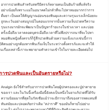
อาการปวดฟันสำหรับสตรีมีครรภ์หลายคนเป็นฝันร้ายที่แท้จริง
อย่างน้อยก็เพราะแม่ในอนาคตไม่กลัวที่จะไปหาหมอมากกว่าการ
ดื่มยา เป็นผลให้สัญญาณอ่อนของฟันผุและความรุนแรงเล็กน้อยจะ
ถูกละเว้นอย่างสมบูรณ์ในตอนแรกจากนั้นความเจ็บปวดทวีความ
รุนแรงมากมักจะพัฒนาเป็นปัญหาร้ายแรงในช่วงเวลา และบ่อย
ครั้งเมื่อถึงเวลาคลอดบุตรเมื่อถึงเวลาที่ไม่พึงปรารถนาที่จะไปหา
หมอฟันหญิงตั้งครรภ์ก็รู้สึกปวดฟันด้วยความแข็งแรงเช่นนี้การ
บัติตนอย่างถูกต้องหากฟันเริ่มเจ็บในระหว่างตั้งครรภ์และจะทำให้
ในเรื่องเหล่านี้เราจะพยายามทำความเข้าใจในรายละเอียดต่อไป
าการปวดฟันและเป็นอันตรายหรือไม่?
Analgin ยังใช้สำหรับอาการปวดฟันโดยผู้ปกครองและปู่ย่าตายาย
ของเรา และในวันนี้เครื่องมือนี้ยังคงเป็นหนึ่งในยาแก้ปวดที่ได้รับ
ความนิยมมากที่สุดในรัสเซียแม้ว่าจะมีการมาถึงของสารทดแทนที่
ทันสมัยและปลอดภัยกว่าเดิม "สง่าราศี" ของมันก็หายไปอย่าง
รวดเร็ว ต่อไปเราจะพยายามหาวิธีที่มีประสิทธิภาพและความ