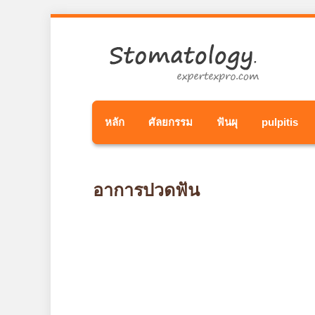
หลัก
ศัลยกรรม
ฟันผุ
pulpitis
อาการปวดฟัน