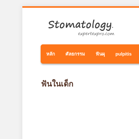
หลัก
ศัลยกรรม
ฟันผุ
pulpitis
ฟันในเด็ก