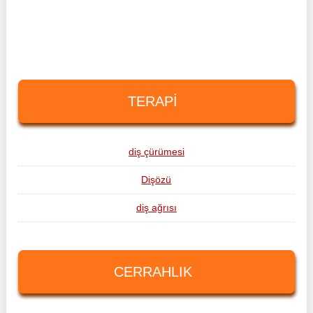
TERAPI
diş çürümesi
Dişözü
diş ağrısı
CERRAHLIK