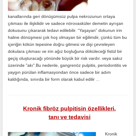
kanallarında geri dönüşümsüz pulpa nekrozunun ortaya
çıkması ile ilişkilidir ve sadece nörovasküler demetin ayrışan
dokusunu çıkararak tedavi edilebilir. “Yaşayan” dokunun irin
haline dönüşmesi çok hoş olmayan bir eğilimdir, çünkü tüm bu
içeriğin kökün tepesine doğru gitmesi ve dişi çevreleyen
dokulara çıkması ve irin ağız boşluğuna döküleceği fistül bir
geçiş oluşturacağı yönünde büyük bir risk vardır. veya sakız
üzerinde "akı".Bu nedenle, gangrenöz pulpitis, periodontitis ve
yaygın pürülan inflamasyondan önce sadece bir adım
kaldığında, sınırda bir form olarak kabul edilir ...
Kronik fibröz pulpitisin özellikleri,
tanı ve tedavisi
Kronik