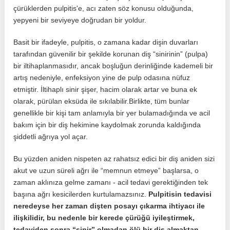
çürüklerden pulpitis'e, acı zaten söz konusu olduğunda,
yepyeni bir seviyeye doğrudan bir yoldur.
Basit bir ifadeyle, pulpitis, o zamana kadar dişin duvarları
tarafından güvenilir bir şekilde korunan diş “sinirinin” (pulpa)
bir iltihaplanmasıdır, ancak boşluğun derinliğinde kademeli bir
artış nedeniyle, enfeksiyon yine de pulp odasına nüfuz
etmiştir. İltihaplı sinir şişer, hacim olarak artar ve buna ek
olarak, pürülan eksüda ile sıkılabilir.Birlikte, tüm bunlar
genellikle bir kişi tam anlamıyla bir yer bulamadığında ve acil
bakım için bir diş hekimine kaydolmak zorunda kaldığında
şiddetli ağrıya yol açar.
Bu yüzden aniden nispeten az rahatsız edici bir diş aniden sizi
akut ve uzun süreli ağrı ile “memnun etmeye” başlarsa, o
zaman aklınıza gelme zamanı - acil tedavi gerektiğinden tek
başına ağrı kesicilerden kurtulamazsınız.
Pulpitisin tedavisi
neredeyse her zaman dişten posayı çıkarma ihtiyacı ile
ilişkilidir, bu nedenle bir kerede çürüğü iyileştirmek,
tedaviden sonra “sinir” olmadan ölü bir diş almaktan