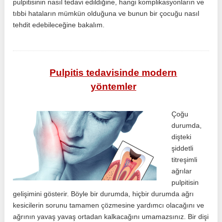
pulpitisinin nasıl tedavi edildiğine, hangi komplikasyonların ve
tıbbi hataların mümkün olduğuna ve bunun bir çocuğu nasıl
tehdit edebileceğine bakalım.
Pulpitis tedavisinde modern
yöntemler
Çoğu
durumda,
dişteki
şiddetli
titreşimli
ağrılar
pulpitisin
gelişimini gösterir. Böyle bir durumda, hiçbir durumda ağrı
kesicilerin sorunu tamamen çözmesine yardımcı olacağını ve
ağrının yavaş yavaş ortadan kalkacağını umamazsınız. Bir dişi