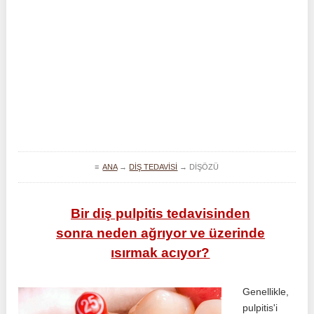
≡
ANA
→
DIŞ TEDAVISI
→
DIŞÖZÜ
Bir diş pulpitis tedavisinden
sonra neden ağrıyor ve üzerinde
ısırmak acıyor?
Genellikle,
pulpitis'i