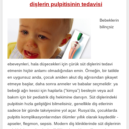
dişlerin pulpitisinin tedavisi
Bebeklerin
bilinçsiz
ebeveynleri, hala düşecekleri için çürük süt dişlerini tedavi
etmenin hiçbir anlamı olmadığından emin. Örneğin, bir tatilde
en uygunsuz anda, çocuk aniden akut diş ağrısından şikayet
etmeye başlar, daha sonra anneler ve babalar seçmelidir: ya
bebeği ağrı kesici için haplarla (“kimya”) besleyin veya acil
bakım için bir pediatrik diş hekimine danışın. Süt dişlerindeki
pulpitisin hızla geliştiğini bilmelisiniz, genellikle diş etlerinin
sadece bir günde takviyesine yol açar. Rusya'da, çocuklarda
pulpitis komplikasyonlarından ölümler yıllık olarak kaydedilir -
apseler, flegmon, sepsis. Modern diş kliniklerinde süt dişlerinin