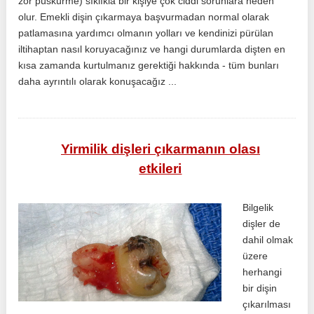
zor püskürme) sıklıkla bir kişiye çok ciddi sorunlara neden
olur. Emekli dişin çıkarmaya başvurmadan normal olarak
patlamasına yardımcı olmanın yolları ve kendinizi pürülan
iltihaptan nasıl koruyacağınız ve hangi durumlarda dişten en
kısa zamanda kurtulmanız gerektiği hakkında - tüm bunları
daha ayrıntılı olarak konuşacağız ...
Yirmilik dişleri çıkarmanın olası
etkileri
Bilgelik
dişler de
dahil olmak
üzere
herhangi
bir dişin
çıkarılması