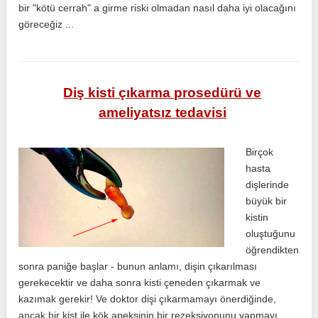
bir "kötü cerrah" a girme riski olmadan nasıl daha iyi olacağını
göreceğiz ...
Diş kisti çıkarma prosedürü ve
ameliyatsız tedavisi
Birçok
hasta
dişlerinde
büyük bir
kistin
oluştuğunu
öğrendikten
sonra paniğe başlar - bunun anlamı, dişin çıkarılması
gerekecektir ve daha sonra kisti çeneden çıkarmak ve
kazımak gerekir! Ve doktor dişi çıkarmamayı önerdiğinde,
ancak bir kist ile kök apeksinin bir rezeksiyonunu yapmayı