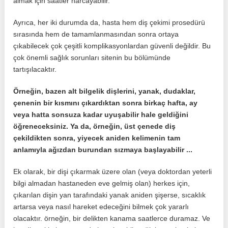
almak için saatler harcayabilir.
Ayrıca, her iki durumda da, hasta hem diş çekimi prosedürü
sırasında hem de tamamlanmasından sonra ortaya
çıkabilecek çok çeşitli komplikasyonlardan güvenli değildir. Bu
çok önemli sağlık sorunları sitenin bu bölümünde
tartışılacaktır.
Örneğin, bazen alt bilgelik dişlerini, yanak, dudaklar,
çenenin bir kısmını çıkardıktan sonra birkaç hafta, ay
veya hatta sonsuza kadar uyuşabilir hale geldiğini
öğreneceksiniz. Ya da, örneğin, üst çenede diş
çekildikten sonra, yiyecek aniden kelimenin tam
anlamıyla ağızdan burundan sızmaya başlayabilir ...
Ek olarak, bir dişi çıkarmak üzere olan (veya doktordan yeterli
bilgi almadan hastaneden eve gelmiş olan) herkes için,
çıkarılan dişin yan tarafındaki yanak aniden şişerse, sıcaklık
artarsa ​​veya nasıl hareket edeceğini bilmek çok yararlı
olacaktır. örneğin, bir delikten kanama saatlerce duramaz. Ve