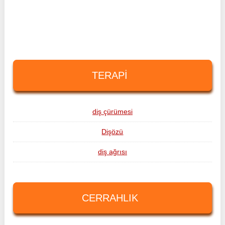
TERAPI
diş çürümesi
Dişözü
diş ağrısı
CERRAHLIK