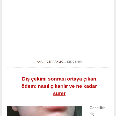
≡
ANA
→
CERRAHLIK
→
DIŞ ÇEKIMI
Diş çekimi sonrası ortaya çıkan
ödem: nasıl çıkarılır ve ne kadar
sürer
Genellikle,
diş