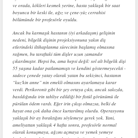
ve orada, kökleri kesmek yerine, hasta yaklaşık bir saat
boyunca bir keski ile, ağız ve çene-yüz cerrahisi
bölümünde bir profesörle oyuldu.
Ancak bu karmaşık hastanın (iyi arkadaşım) gelişinin
nedeni, bilgelik dişinin projeksiyonuna yakın diş
etlerindeki iltihaplanma sürecinin başlamış olmasına
rağmen, bu taraftaki tüm dişler uzun zamandır
çıkarılmıştır. Hepsi bu, ama hepsi değil: sol alt bilgelik dişi
55 yaşına kadar patlamamıştı ve kendini göstermeyecekti -
sadece çenede yatay olarak yatan bu sekizinci, hastanın
“kuz'kin anne” nin emekli olmasını ayarlamaya karar
verdi. Perikoronit gibi bir şey ortaya çıktı, ancak sakızda,
basıldığında irin tahliye edildiği bir fistül görünümü ile
pürülan ödem vardı. Eğer irin çıkışı olmazsa, belki de
hayat ona çok daha önce kurtarılmış olurdu. Operasyonu
yaklaşık bir ay bıraktığını söylemeye gerek yok. Yani,
ameliyattan yaklaşık 4 hafta sonra, profesörle normal
olarak konuşmaya, ağzını açmaya ve yemek yemeye