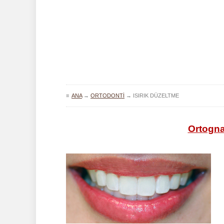
≡
ANA
→
ORTODONTI
→
ISIRIK DÜZELTME
Ortognat