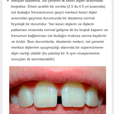
Medyan diastema, üst çenenin ilk kesici dişleri arasındaki
boşluktur. Erken aralıklı bir ısırıkta (2.5 ila 4.5 yıl arasında),
üst dudağın frenulumunun geçici merkezi kesici dişler
arasından geçmesi durumunda bir diastema normal
fizyolojik bir durumdur. Yan kesici dişlerin ve dişlerin
patlaması sırasında normal gelişme ile bu boşluk kapanır ve
frenumun bağlanması üst dudağın mukoza zarına kaydırılır
ve örülür. Bazı durumlarda, diastemin nedeni, üst çenenin
merkezi dişlerinin uyuşmazlığı alanında bir süpernümerer
dişin varlığı olabilir (bu patoloji bir X-ışını muayenesinin
sonuçları ile tanımlanabilir).