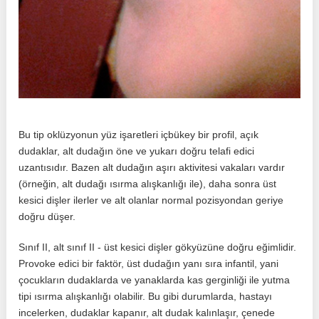
Bu tip oklüzyonun yüz işaretleri içbükey bir profil, açık
dudaklar, alt dudağın öne ve yukarı doğru telafi edici
uzantısıdır. Bazen alt dudağın aşırı aktivitesi vakaları vardır
(örneğin, alt dudağı ısırma alışkanlığı ile), daha sonra üst
kesici dişler ilerler ve alt olanlar normal pozisyondan geriye
doğru düşer.
Sınıf II, alt sınıf II - üst kesici dişler gökyüzüne doğru eğimlidir.
Provoke edici bir faktör, üst dudağın yanı sıra infantil, yani
çocukların dudaklarda ve yanaklarda kas gerginliği ile yutma
tipi ısırma alışkanlığı olabilir. Bu gibi durumlarda, hastayı
incelerken, dudaklar kapanır, alt dudak kalınlaşır, çenede