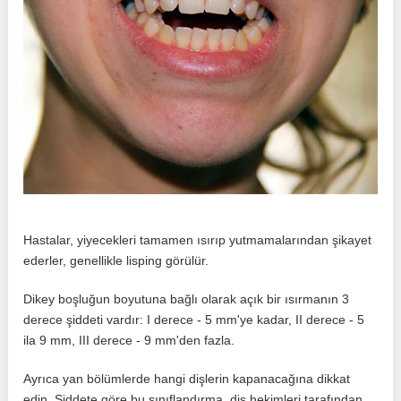
Hastalar, yiyecekleri tamamen ısırıp yutmamalarından şikayet
ederler, genellikle lisping görülür.
Dikey boşluğun boyutuna bağlı olarak açık bir ısırmanın 3
derece şiddeti vardır: I derece - 5 mm'ye kadar, II derece - 5
ila 9 mm, III derece - 9 mm'den fazla.
Ayrıca yan bölümlerde hangi dişlerin kapanacağına dikkat
edin. Şiddete göre bu sınıflandırma, diş hekimleri tarafından