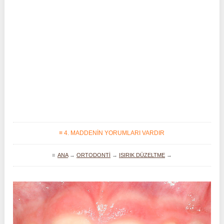
≡ 4. MADDENIN YORUMLARI VARDIR
≡
ANA
→
ORTODONTI
→
ISIRIK DÜZELTME
→