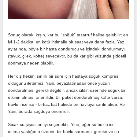
Sonuç olarak, kışın, kar bu “soğuk” tasarruf haline gelebilir: en
iyi 1-2 dakika, en kötü ihtimalle bir saat veya daha fazla. Yaz
aylarında, böyle bir hasta dondurucu ve içindeki dondurmayı
(tavuk, çilek, köfte) sevecektir, bu da kar gibi yüzünde şiddetli
donmaya neden olabilir.
Her diş hekimi sınırlı bir süre için hastaya soğuk kompres
olduğunu iletemez. Yani, beyazlatmadan önce yüzün
dondurulması gerekli değildir, ancak cildin üzerinde soğuk bir
etkinin olması önemlidir. Bir paket dondurulmuş köfte varsa,
havlu ince ise - birkaç kat halinde bir havluya sarılmalıdır. Vb
Yani, burada sağduyu önemlidir.
Sıcak su şişesi en iyi seçenektir. Yine, eğer su buzlu ise -
ısıtma yastığının üzerine bir havlu sarmanız gerekir ve su