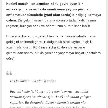
hekimi cerrahı, en azından kökü çevreleyen bir
enfeksiyonla ve en fazla sınırlı veya yaygın pürülan
enflamatuar süreçlerle (yani akut fazda) bir dişi çıkarmaya
çalışır.
Diş çekimi sırasında ana sorun ortadan kalkmasına
rağmen, bulaşıcı odak ve ödem uzun süre hissedilebilir.
Bu arada, bazen diş çekildikten hemen sonra rahatlamanın
geldiğini belirtmek gerekir: dolgunluk hissi kaybolur, şişlik
azalır, ağrı durur. Kötü niyetli dişi köklerinde kistlerle
çıkardıktan sonra, bir kişi yeniden yaşamaya başlar (hastalara
göre).
Diş hekiminin uygulamasından
Bazı dişhekimleri bazen diş çekimi sonrası yaradaki
pürülan içeriği azaltmak için "kesik" olmadan çalışma
yaparlar. Bu durumda, ödem nedeniyle kırılan yüz
simetrisi, zamklardan sıvının steril bir gazlı bez topu