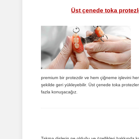
Üst çenede toka protezle
premium bir protezdir ve hem çiğneme işlevini hem 
şekilde geri yükleyebilir. Üst çenede toka protezle
fazla konuşacağız.
Takma dişlerin ne olduğu ve özellikleri hakkında k