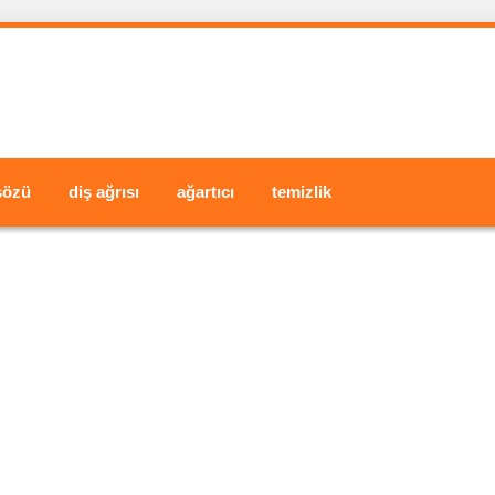
şözü
diş ağrısı
ağartıcı
temizlik