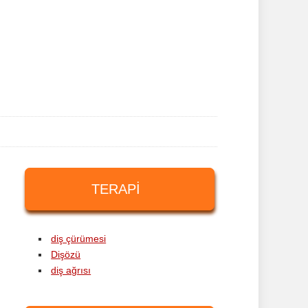
TERAPI
diş çürümesi
Dişözü
diş ağrısı