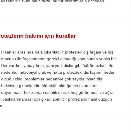
kazandırır. Bununla birlikte, bu tür tasarımların önceden
protezlerin bakımı için kurallar
İnsanlar arasında hala çıkarılabilir protezleri diş fırçası ve diş
macunu ile fırçalamanın gerekli olmadığı konusunda yanlış bir
fikir vardır - yapaydırlar, yani yerli dişler gibi “çürümezler”. Bu
nedenle, mikrobiyal plak ve hatta protezdeki diş taşının neden
olduğu ciddi problemler nedeniyle çok sayıda insan diş
hekimine gitmektedir. Mümkün olduğunca uzun süre
dayanması, her zaman estetik olarak hoş görünmesi ve ağız
baskılanmaması için çıkarılabilir bir protez için nasıl düzgün
 ...