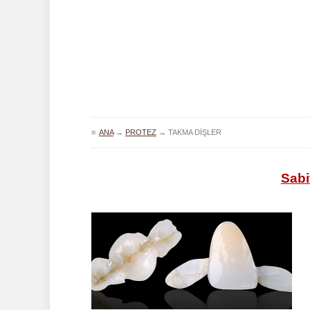
≡
ANA
→
PROTEZ
→
TAKMA DIŞLER
Sabi