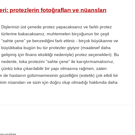
ri: protezlerin fotoğrafları ve nüansları
Dişlerinizi üst çenede protez yapacaksanız ve farklı protez
türlerine bakacaksanız, muhtemelen birçoğunun bir çeşit
“sahte çene” ye benzediğini fark ettiniz - birçok büyükanne ve
büyükbaba bugün bu tür protezler giyiyor (maalesef daha
gelişmiş için finans eksikliği nedeniyle) protez seçenekleri). Bu
nedenle, toka protezini “sahte çene” ile karıştırmamalısınız,
çünkü toka çıkarılabilir bir yapı olmasına rağmen, zaten
de hastanın gülümsemesinin güzelliğini (estetik) çok etkili bir
rinin nüansları ve sizin için doğru olup olmadığı hakkında daha
onuşalım ...