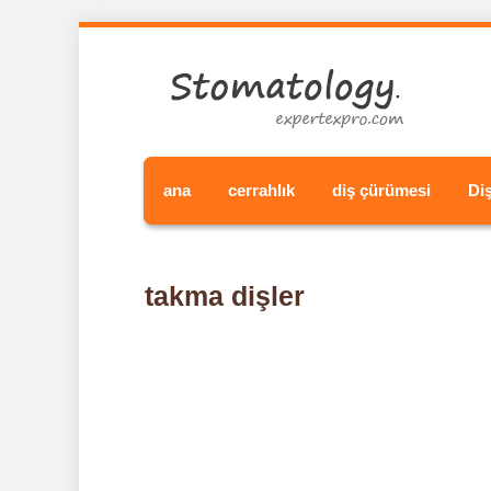
ana
cerrahlık
diş çürümesi
Di
takma dişler