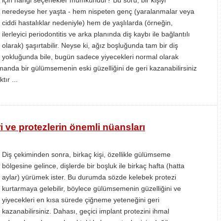
için hangi seçenekler mümkündür? Bu soru, bir kişiyi
neredeyse her yaşta - hem nispeten genç (yaralanmalar veya
ciddi hastalıklar nedeniyle) hem de yaşlılarda (örneğin,
ilerleyici periodontitis ve arka planında diş kaybı ile bağlantılı
olarak) şaşırtabilir. Neyse ki, ağız boşluğunda tam bir diş
yokluğunda bile, bugün sadece yiyecekleri normal olarak
nda bir gülümsemenin eski güzelliğini de geri kazanabilirsiniz
tır ...
i ve protezlerin önemli nüansları
Diş çekiminden sonra, birkaç kişi, özellikle gülümseme
bölgesine gelince, dişlerde bir boşluk ile birkaç hafta (hatta
aylar) yürümek ister. Bu durumda sözde kelebek protezi
kurtarmaya gelebilir, böylece gülümsemenin güzelliğini ve
yiyecekleri en kısa sürede çiğneme yeteneğini geri
kazanabilirsiniz. Dahası, geçici implant protezini ihmal