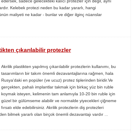
edersek, sadece gelecekteki kalıcı protezler için değil, aynı
vardır. Kelebek protezi neden bu kadar yararlı, hangi
nün maliyeti ne kadar - bunlar ve diğer ilginç nüanslar
tikten çıkarılabilir protezler
Akrilik plastikten yapılmış çıkarılabilir protezlerin kullanımı, bu
tasarımların bir takım önemli dezavantajlarına rağmen, hala
Rusya'daki en popüler (ve ucuz) protez tiplerinden biridir.Ve
gerçekten, pahalı implantlar takmak için birkaç yüz bin ruble
koymak isteyen, kelimenin tam anlamıyla 10-20 bin ruble için
güzel bir gülümseme alabilir ve normalde yiyecekleri çiğneme
fırsatı elde edebilirsiniz. Akrilik protezlerin diş protezleri
en bilmek yararlı olan birçok önemli dezavantajı vardır ...