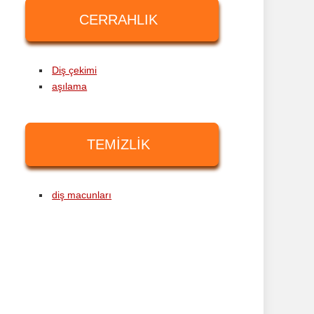
CERRAHLIK
Diş çekimi
aşılama
TEMIZLIK
diş macunları