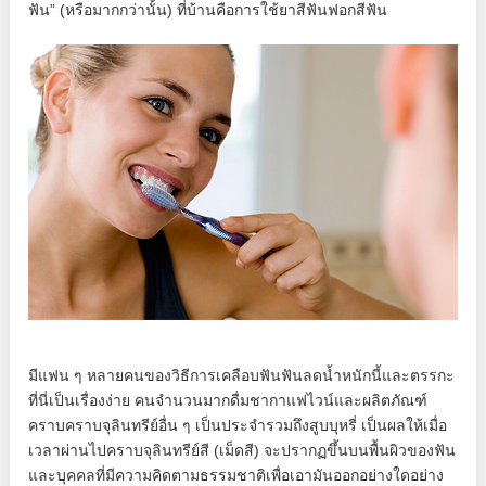
ฟัน” (หรือมากกว่านั้น) ที่บ้านคือการใช้ยาสีฟันฟอกสีฟัน
มีแฟน ๆ หลายคนของวิธีการเคลือบฟันฟันลดน้ำหนักนี้และตรรกะ
ที่นี่เป็นเรื่องง่าย คนจำนวนมากดื่มชากาแฟไวน์และผลิตภัณฑ์
คราบคราบจุลินทรีย์อื่น ๆ เป็นประจำรวมถึงสูบบุหรี่ เป็นผลให้เมื่อ
เวลาผ่านไปคราบจุลินทรีย์สี (เม็ดสี) จะปรากฏขึ้นบนพื้นผิวของฟัน
และบุคคลที่มีความคิดตามธรรมชาติเพื่อเอามันออกอย่างใดอย่าง