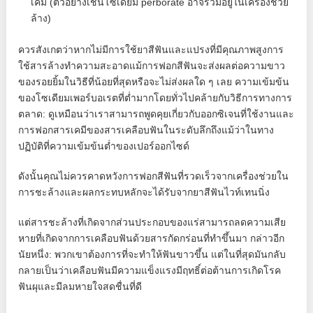
เคมี (ตัวอย่างเช่นโซเดียม perborate อาจรวมอยู่ในเครื่องช่วย
ล้าง)
ควรสังเกตว่าหากไม่มีการใช้ยาสีฟันและแปรงที่มีคุณภาพสูงการ
ใช้สารล้างทำความสะอาดแม้การฟอกสีฟันจะส่งผลต่อความขาว
ของรอยยิ้มในวิธีที่น้อยที่สุดหรือจะไม่ส่งผลใด ๆ เลย ความเข้มข้น
ของโซเดียมเพอร์บอเรตที่ต่ำมากโดยทั่วไปคล้ายกับวิธีการทางการ
ตลาด: ดูเหมือนว่าเราสามารถพูดคุยเกี่ยวกับออกซิเจนที่ใช้งานและ
การฟอกสารเคมีของสารเคลือบฟันในระดับลึกถึงแม้ว่าในทาง
ปฏิบัติที่ความเข้มข้นต่ำของเปอร์ออกไซด์
ดังนั้นคุณไม่ควรคาดหวังการฟอกสีฟันที่รวดเร็วจากเครื่องช่วยใน
การชะล้างและผลกระทบหลักจะได้รับจากยาสีฟันไวท์เทนนิ่ง
แต่สารชะล้างที่เกิดจากส่วนประกอบของแร่สามารถลดความเสีย
หายที่เกิดจากการเคลือบฟันด้วยสารกัดกร่อนที่ทำขึ้นมา กล่าวอีก
นัยหนึ่ง: พวกเขาต้องการที่จะทำให้ฟันขาวขึ้น แต่ในที่สุดมันกลับ
กลายเป็นว่าเคลือบฟันมีความแข็งแรงมีฤทธิ์ต่อต้านการเกิดโรค
ฟันผุและมีลมหายใจสดชื่นที่ดี