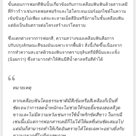
ขั้นตอนการฟอกสีฟันนั้นเกี่ยวข้องกับการเคลือบฟันฟันด้วยสารเคมี
ที่ก้าวร้าวเช่นกรดฟอสฟอริกและไฮโดรเจนเปอร์ออกไซด์ในความ
เข้มข้นสูงไม่เพียง แต่จะละลายเม็ดสีอินทรีย์ภายในชั้นเคลือบฟัน
แต่ยังเป็นอันตรายต่อโครงสร้างแร่โดยรวม
ซึ่งแตกต่างจากการฟอกสี, ความสว่างของเคลือบฟันคือการ
ปรับปรุงลักษณะสีของมันเฉพาะจากพื้นผิว สิ่งนี้เกิดขึ้นเนื่องจาก
การทำความสะอาดผิวของฟันจากคราบจุลินทรีย์ที่นิ่มและแข็ง
(น้อยกว่า) ซึ่งสามารถทำให้ฟันมีสีน้ำตาลหรือสีดำได้
หมายเหตุ
หากเคลือบฟันโดยธรรมชาติมีสีเข้มหรือสีเหลืองก็เป็นที่
ชัดเจนว่าการลดน้ำหนักจะไม่ช่วยให้รอยยิ้มของฮอลลีวูด
ขาวและไม่มีความหวังเช่นการใช้น้ำพริกขัดสีขาว ในกรณี
เช่นนี้แม้แต่การฟอกสารเคมีก็ไม่ได้ให้ผลที่เด่นชัดเสมอไป
แต่มันก็สามารถทำให้เกิดอันตรายได้โดยเฉพาะอย่างยิ่งกับ
ความอยากที่ไม่ดีต่อสุขภาพ