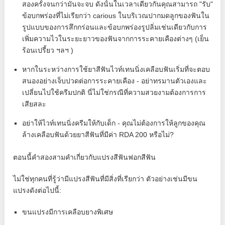
สองครั้งจนกว่ามันจะจบ ดังนั้นในเวลาเดียวกันคุณสามารถ "รับ"
ข้อบกพร่องที่ไม่เรียกว่า carious ในบริเวณปากมดลูกของฟันใน
รูปแบบของการสึกกร่อนและข้อบกพร่องรูปลิ่มเช่นเดียวกับการ
เพิ่มความไวในระยะยาวของฟันจากการระคายเคืองต่างๆ (เย็น
ร้อนเปรี้ยว ฯลฯ )
หากในระหว่างการใช้ยาสีฟันไวท์เทนนิ่งเคลือบฟันเริ่มที่จะตอบ
สนองอย่างเจ็บปวดต่อการระคายเคือง - อย่าทรมานตัวเองและ
เปลี่ยนไปใช้ครีมปกติ นี่ไม่ใช่กรณีที่ความสวยงามต้องการการ
เสียสละ
อย่าให้ไวท์เทนนิ่งครีมให้กับเด็ก - คุณไม่ต้องการให้ลูกของคุณ
ล้างเคลือบฟันด้วยยาสีฟันที่มีค่า RDA 200 หรือไม่?
ตอนนี้คำสองสามคำเกี่ยวกับแปรงสีฟันฟอกสีฟัน
ไม่ใช่ทุกคนที่รู้ว่ามีแปรงสีฟันที่มีสิ่งที่เรียกว่า ตัวอย่างเช่นมีขน
แปรงดังต่อไปนี้:
ขนแปรงมีการเคลือบยางพิเศษ