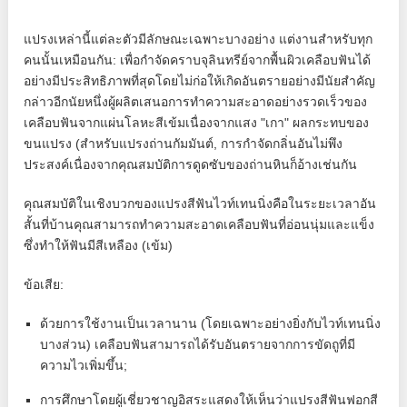
แปรงเหล่านี้แต่ละตัวมีลักษณะเฉพาะบางอย่าง แต่งานสำหรับทุก
คนนั้นเหมือนกัน: เพื่อกำจัดคราบจุลินทรีย์จากพื้นผิวเคลือบฟันได้
อย่างมีประสิทธิภาพที่สุดโดยไม่ก่อให้เกิดอันตรายอย่างมีนัยสำคัญ
กล่าวอีกนัยหนึ่งผู้ผลิตเสนอการทำความสะอาดอย่างรวดเร็วของ
เคลือบฟันจากแผ่นโลหะสีเข้มเนื่องจากแสง "เกา" ผลกระทบของ
ขนแปรง (สำหรับแปรงถ่านกัมมันต์, การกำจัดกลิ่นอันไม่พึง
ประสงค์เนื่องจากคุณสมบัติการดูดซับของถ่านหินก็อ้างเช่นกัน
คุณสมบัติในเชิงบวกของแปรงสีฟันไวท์เทนนิ่งคือในระยะเวลาอัน
สั้นที่บ้านคุณสามารถทำความสะอาดเคลือบฟันที่อ่อนนุ่มและแข็ง
ซึ่งทำให้ฟันมีสีเหลือง (เข้ม)
ข้อเสีย:
ด้วยการใช้งานเป็นเวลานาน (โดยเฉพาะอย่างยิ่งกับไวท์เทนนิ่ง
บางส่วน) เคลือบฟันสามารถได้รับอันตรายจากการขัดถูที่มี
ความไวเพิ่มขึ้น;
การศึกษาโดยผู้เชี่ยวชาญอิสระแสดงให้เห็นว่าแปรงสีฟันฟอกสี