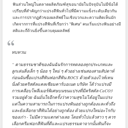
ฟันส่วนใหญ่ในตลาดผลิตภัณฑ์สุขอนามัยในปัจจุบันไม่มีข้อได้
เปรียบที่สำคัญกว่าแปรงสีฟันทั่วไปที่มีความแข็งระดับเดียวกัน
และการปรากฏตัวของผลลัพธ์ในเชิงบวกและความคิดเห็นมัก
เกิดจากการที่แปรงสีฟันที่เรียกว่า "พิเศษ" คนเริ่มแปรงฟันอย่างมี
สติและถี่ถ้วนยิ่งขึ้นควบคุมผลลัพธ์
ทบทวน:
“ ตามธรรมชาติของฉันฉันรักการทดลองทุกประเภทและ
ลูกเล่นสิ่งเล็ก ๆ น้อย ๆ ใหม่ ๆ ตัวอย่างเช่นสองสามสัปดาห์
ก่อนฉันซื้อแปรงสีฟันฟอกสีฟัน ROCS ด้วยตัวเองไวท์เทน
นิ่งด้วยคริสตัลแคลเซียมคาร์บอเนต บริษัท โต้ว่าแปรงมี
การเคลือบโพลีเมอร์พิเศษบนขนแปรงที่มีคริสตัล CaCO3
รวมอยู่ด้วย ฉันมั่นใจอีกครั้งว่าความสุขไม่ได้อยู่ในแปรง
แต่ในความสามารถในการแปรงฟันอย่างถูกต้องและทั่วถึง
และยังเลือกยาสีฟันได้อย่างถูกต้อง ด้วยแปรงใหม่อะไรกับ
ของเก่า - ไม่มีความแตกต่างเลย โดยทั่วไปแล้วสาว ๆ ควร
เลือกครีมฟอกสีฟันที่ดีและแปรงธรรมดาจากนั้นฟันก็จะ