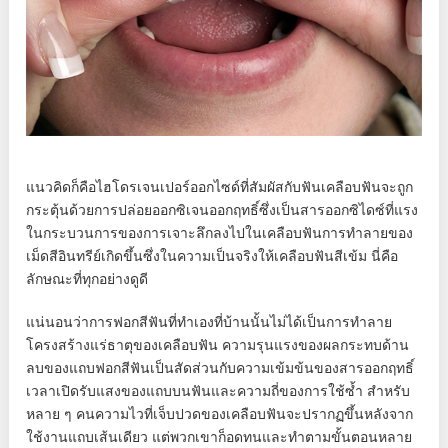
แนวคิดก็คือไฮโดรเจนเปอร์ออกไซด์ที่สัมผัสกับฟันเคลือบฟันจะถูก
กระตุ้นด้วยการปล่อยออกซิเจนออกฤทธิ์ซึ่งเป็นสารออกซิไดซ์ที่แรง
ในกระบวนการของการเจาะลึกลงไปในเคลือบฟันการทำลายของ
เม็ดสีอินทรีย์เกิดขึ้นซึ่งในความเป็นจริงให้เคลือบฟันสีเข้ม นี่คือ
ลักษณะที่ทุกอย่างดูดี
แน่นอนว่าการฟอกสีฟันที่ทำเองที่บ้านนั้นไม่ได้เป็นการทำลาย
โครงสร้างแร่ธาตุของเคลือบฟัน ความรุนแรงของผลกระทบด้าน
ลบของแถบฟอกสีฟันเป็นสัดส่วนกับความเข้มข้นของสารออกฤทธิ์
เวลาเปิดรับแสงของแถบบนฟันและความถี่ของการใช้ซ้ำ สำหรับ
หลาย ๆ คนความไวที่เจ็บปวดของเคลือบฟันจะปรากฏขึ้นหลังจาก
ใช้งานแถบเส้นเดียว แต่พวกเขาก็อดทนและทำตามขั้นตอนหลาย