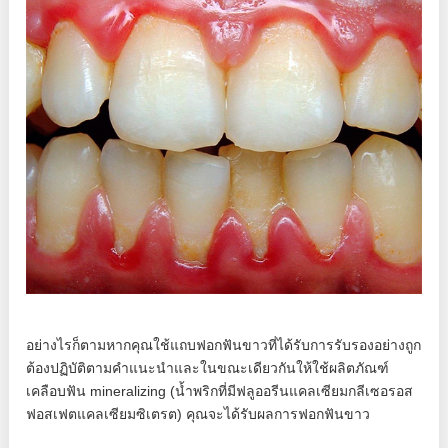
อย่างไรก็ตามหากคุณใช้แถบฟอกฟันขาวที่ได้รับการรับรองอย่างถูก
ต้องปฏิบัติตามคำแนะนำและในขณะเดียวกันให้ใช้ผลิตภัณฑ์
เคลือบฟัน mineralizing (น้ำพริกที่มีฟลูออรีนแคลเซียมกลีเซอรอส
ฟอสเฟตแคลเซียมซิเตรต) คุณจะได้รับผลการฟอกฟันขาว