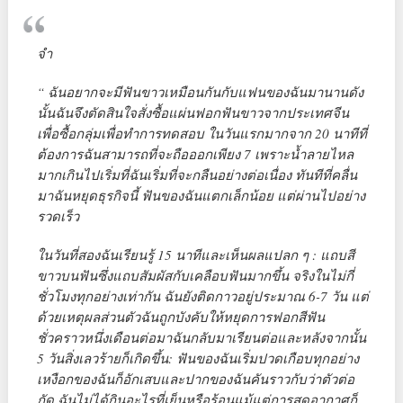
จำ
“ ฉันอยากจะมีฟันขาวเหมือนกันกับแฟนของฉันมานานดัง
นั้นฉันจึงตัดสินใจสั่งซื้อแผ่นฟอกฟันขาวจากประเทศจีน
เพื่อซื้อกลุ่มเพื่อทำการทดสอบ ในวันแรกมากจาก 20 นาทีที่
ต้องการฉันสามารถที่จะถือออกเพียง 7 เพราะน้ำลายไหล
มากเกินไปเริ่มที่ฉันเริ่มที่จะกลืนอย่างต่อเนื่อง ทันทีที่คลื่น
มาฉันหยุดธุรกิจนี้ ฟันของฉันแตกเล็กน้อย แต่ผ่านไปอย่าง
รวดเร็ว
ในวันที่สองฉันเรียนรู้ 15 นาทีและเห็นผลแปลก ๆ : แถบสี
ขาวบนฟันซึ่งแถบสัมผัสกับเคลือบฟันมากขึ้น จริงในไม่กี่
ชั่วโมงทุกอย่างเท่ากัน ฉันยังติดกาวอยู่ประมาณ 6-7 วัน แต่
ด้วยเหตุผลส่วนตัวฉันถูกบังคับให้หยุดการฟอกสีฟัน
ชั่วคราวหนึ่งเดือนต่อมาฉันกลับมาเรียนต่อและหลังจากนั้น
5 วันสิ่งเลวร้ายก็เกิดขึ้น: ฟันของฉันเริ่มปวดเกือบทุกอย่าง
เหงือกของฉันก็อักเสบและปากของฉันคันราวกับว่าตัวต่อ
กัด ฉันไม่ได้กินอะไรที่เย็นหรือร้อนแม้แต่การสูดอากาศก็