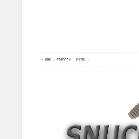
≡
หลัก
→
ศัลยกรรม
→
การฝัง
→