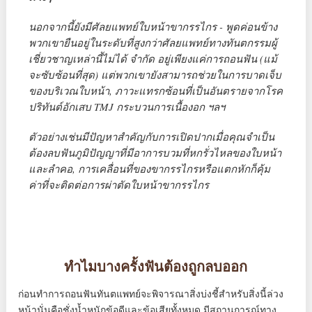
นอกจากนี้ยังมีศัลยแพทย์ใบหน้าขากรรไกร - พูดค่อนข้าง
พวกเขายืนอยู่ในระดับที่สูงกว่าศัลยแพทย์ทางทันตกรรมผู้
เชี่ยวชาญเหล่านี้ไม่ได้ จำกัด อยู่เพียงแค่การถอนฟัน (แม้
จะซับซ้อนที่สุด) แต่พวกเขายังสามารถช่วยในการบาดเจ็บ
ของบริเวณใบหน้า, ภาวะแทรกซ้อนที่เป็นอันตรายจากโรค
ปริทันต์อักเสบ TMJ กระบวนการเนื้องอก ฯลฯ
ตัวอย่างเช่นมีปัญหาสำคัญกับการเปิดปากเมื่อคุณจำเป็น
ต้องลบฟันภูมิปัญญาที่มีอาการบวมที่หกรั่วไหลของใบหน้า
และลำคอ, การเคลื่อนที่ของขากรรไกรหรือแตกหักก็คุ้ม
ค่าที่จะติดต่อการผ่าตัดใบหน้าขากรรไกร
ทำไมบางครั้งฟันต้องถูกลบออก
ก่อนทำการถอนฟันทันตแพทย์จะพิจารณาสิ่งบ่งชี้สำหรับสิ่งนี้ล่วง
หน้านั่นคือชั่งน้ำหนักข้อดีและข้อเสียทั้งหมด มีสถานการณ์ทาง