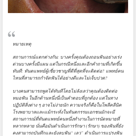
หมายเหตุ
สถานการณ์แตกต่างกัน: บางครั้งคุณต้องถอนฟันอย่างเร่ง
ด่วนบางครั้งมีแผน แต่ในกรณีหนึ่งและอีกคำถามที่เกิดขึ้น
ทันที: ทันตแพทย์ผู้เชี่ยวชาญที่ดีที่สุดที่จะติดต่อ? แพทย์คน
ไหนที่สามารถกำจัดฟันได้อย่างดีและไม่เจ็บปวด?
บางคนสามารถพูดได้ทันทีโดยไม่ลังเลว่าคุณต้องติดต่อ
หมอฟัน ในอีกด้านหนึ่งนี่เป็นคำตอบที่ถูกต้อง แต่ในทาง
ปฏิบัติสิ่งต่าง ๆ อาจไม่ง่ายนัก ความจริงก็คือในโพลีคลีนิค
โรงพยาบาลและแม้กระทั่งในทันตกรรมเอกชนมักจะมี
สถานการณ์ที่ทันตแพทย์คนหนึ่งทำงานในการนัดหมายที่
หลากหลาย นั่นคือมันดำเนินการรักษา (รักษา) ของฟันที่ยัง
คงสามารถบันทึกและยังลบฟัน“ เลว” ดำเนินการแปรงฟัน