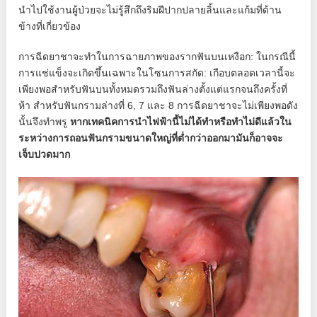
นำไปใช้งานผู้ป่วยจะไม่รู้สึกถึงริมฝีปากปลายลิ้นและแก้มที่ด้าน
ข้างที่เกี่ยวข้อง
การฉีดยาชาจะทำในการฉายภาพของรากฟันบนเหงือก: ในกรณีนี้
การแช่แข็งจะเกิดขึ้นเฉพาะในโซนการสกัด: เกือบตลอดเวลานี้จะ
เพียงพอสำหรับฟันบนทั้งหมดรวมถึงฟันล่างตั้งแต่แรกจนถึงครั้งที่
ห้า สำหรับฟันกรามล่างที่ 6, 7 และ 8 การฉีดยาชาจะไม่เพียงพอดัง
นั้นจึงทำพรู
หากเทคนิคการนำไฟฟ้านี้ไม่ได้ทำหรือทำไม่ดีแล้วใน
ระหว่างการถอนฟันกรามขนาดใหญ่ที่ต่ำกว่าออกมามันก็อาจจะ
เจ็บปวดมาก