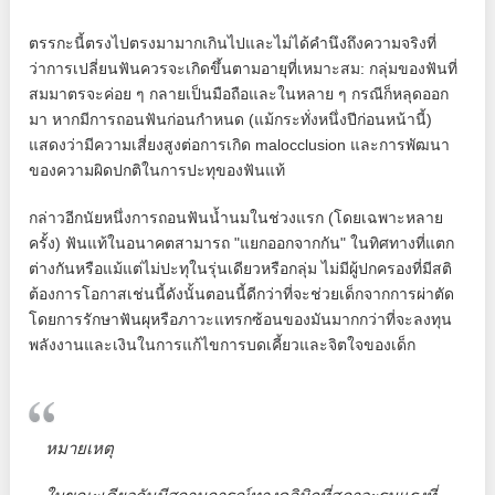
ตรรกะนี้ตรงไปตรงมามากเกินไปและไม่ได้คำนึงถึงความจริงที่
ว่าการเปลี่ยนฟันควรจะเกิดขึ้นตามอายุที่เหมาะสม: กลุ่มของฟันที่
สมมาตรจะค่อย ๆ กลายเป็นมือถือและในหลาย ๆ กรณีก็หลุดออก
มา หากมีการถอนฟันก่อนกำหนด (แม้กระทั่งหนึ่งปีก่อนหน้านี้)
แสดงว่ามีความเสี่ยงสูงต่อการเกิด malocclusion และการพัฒนา
ของความผิดปกติในการปะทุของฟันแท้
กล่าวอีกนัยหนึ่งการถอนฟันน้ำนมในช่วงแรก (โดยเฉพาะหลาย
ครั้ง) ฟันแท้ในอนาคตสามารถ "แยกออกจากกัน" ในทิศทางที่แตก
ต่างกันหรือแม้แต่ไม่ปะทุในรุ่นเดียวหรือกลุ่ม ไม่มีผู้ปกครองที่มีสติ
ต้องการโอกาสเช่นนี้ดังนั้นตอนนี้ดีกว่าที่จะช่วยเด็กจากการผ่าตัด
โดยการรักษาฟันผุหรือภาวะแทรกซ้อนของมันมากกว่าที่จะลงทุน
พลังงานและเงินในการแก้ไขการบดเคี้ยวและจิตใจของเด็ก
หมายเหตุ