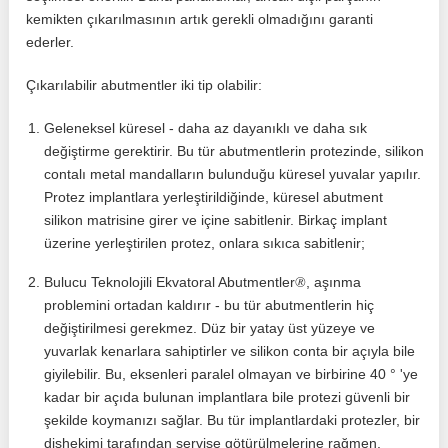
kemikten çıkarılmasının artık gerekli olmadığını garanti
ederler.
Çıkarılabilir abutmentler iki tip olabilir:
Geleneksel küresel - daha az dayanıklı ve daha sık
değiştirme gerektirir. Bu tür abutmentlerin protezinde, silikon
contalı metal mandalların bulunduğu küresel yuvalar yapılır.
Protez implantlara yerleştirildiğinde, küresel abutment
silikon matrisine girer ve içine sabitlenir. Birkaç implant
üzerine yerleştirilen protez, onlara sıkıca sabitlenir;
®
Bulucu Teknolojili Ekvatoral Abutmentler
, aşınma
problemini ortadan kaldırır - bu tür abutmentlerin hiç
değiştirilmesi gerekmez. Düz bir yatay üst yüzeye ve
yuvarlak kenarlara sahiptirler ve silikon conta bir açıyla bile
giyilebilir. Bu, eksenleri paralel olmayan ve birbirine 40 ° 'ye
kadar bir açıda bulunan implantlara bile protezi güvenli bir
şekilde koymanızı sağlar. Bu tür implantlardaki protezler, bir
dişhekimi tarafından servise götürülmelerine rağmen,