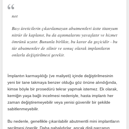
not
Bazı üreticilerin çıkarılamayan abutmentleri üstte titanyum
nitrür ile kaplanır, bu da aşınmalarını yavaşlatır ve hizmet
ömrünü uzatır. Bununla birlikte, bu karar da geçicidir - bu
tür abutmentler de silinir ve sonuç olarak implantların
onlarla değiştirilmesi gerekir.
İmplantın karmaşıklığı (ve maliyeti) içinde değiştirilmesinin
yeni bir tane takmaya benzer olduğu göz önüne alındığında,
kimse böyle bir prosedürü tekrar yapmak istemez. Ek olarak,
kemiğin yaşa bağlı incelmesi nedeniyle, hasta implantı her
zaman değiştiremeyebilir veya yenisi güvenilir bir şekilde
sabitlenmeyebilir.
Bu nedenle, genellikle çıkarılabilir abutmentli mini implantların
seçilmesi önerilir. Daha pahalıdırlar, ancak dişli parçanın