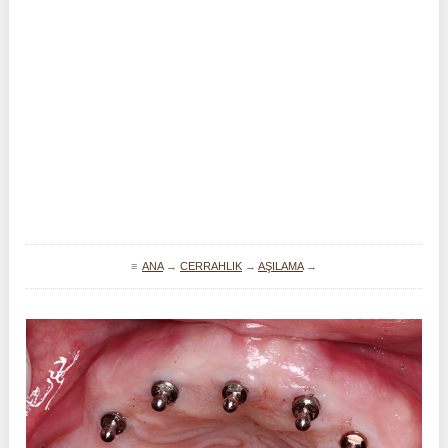
≡
ANA
→
CERRAHLIK
→
AŞILAMA
→