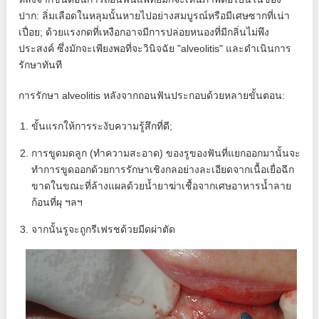
ปาก: ลิ่มเลือดในหลุมนั้นหายไปอย่างสมบูรณ์หรือมีเศษซากที่เน่า
เปื่อย; ด้วยแรงกดที่เหงือกอาจมีการปล่อยหนองที่มีกลิ่นไม่พึง
ประสงค์ ซึ่งมักจะเพียงพอที่จะวินิจฉัย "alveolitis" และดำเนินการ
รักษาทันที
การรักษา alveolitis หลังจากถอนฟันประกอบด้วยหลายขั้นตอน:
ขั้นแรกให้การระงับความรู้สึกที่ดี;
การขูดมดลูก (ทำความสะอาด) ของรูของฟันที่แยกออกมานั้นจะ
ทำการขูดออกด้วยการรักษาเชิงกลอย่างละเอียดจากเนื้อเยื่อฉีก
ขาดในขณะที่ล้างแผลด้วยน้ำยาฆ่าเชื้อจากเศษอาหารน้ำลาย
ก้อนที่ผุ ฯลฯ
จากนั้นรูจะถูกรีเฟรชด้วยมีดผ่าตัด