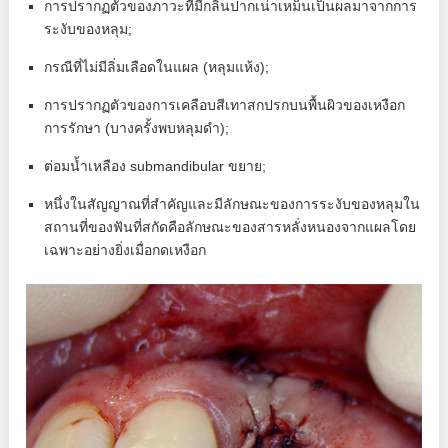
การปรากฏตัวของภาวะที่มีกลิ่นปากเน่าเหม็นเป็นผลมาจากการ
ระงับของหลุม;
กรณีที่ไม่มีลิ่มเลือดในแผล (หลุมแห้ง);
การปรากฏตัวของการเคลือบสีเทาสกปรกบนพื้นผิวของเหงือก
การรักษา (บางครั้งพบหลุมดำ);
ต่อมน้ำเหลือง submandibular ขยาย;
หนึ่งในสัญญาณที่สำคัญและมีลักษณะของการระงับของหลุมใน
สถานที่ของฟันที่สกัดคือลักษณะของสารหลั่งหนองจากแผลโดย
เฉพาะอย่างยิ่งเมื่อกดเหงือก