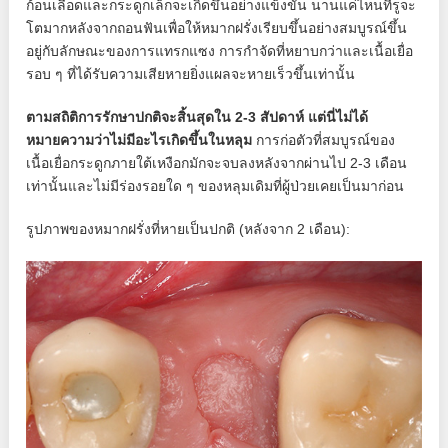
ก้อนเลือดและกระดูกเล็กจะเกิดขึ้นอย่างแข็งขัน นานแค่ไหนที่รูจะ
โตมากหลังจากถอนฟันเพื่อให้หมากฝรั่งเรียบขึ้นอย่างสมบูรณ์ขึ้น
อยู่กับลักษณะของการแทรกแซง การกำจัดที่หยาบกว่าและเนื้อเยื่อ
รอบ ๆ ที่ได้รับความเสียหายยิ่งแผลจะหายเร็วขึ้นเท่านั้น
ตามสถิติการรักษาปกติจะสิ้นสุดใน 2-3 สัปดาห์ แต่นี่ไม่ได้
หมายความว่าไม่มีอะไรเกิดขึ้นในหลุม
การก่อตัวที่สมบูรณ์ของ
เนื้อเยื่อกระดูกภายใต้เหงือกมักจะจบลงหลังจากผ่านไป 2-3 เดือน
เท่านั้นและไม่มีร่องรอยใด ๆ ของหลุมเดิมที่ผู้ป่วยเคยเป็นมาก่อน
รูปภาพของหมากฝรั่งที่หายเป็นปกติ (หลังจาก 2 เดือน):