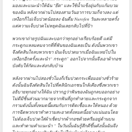
มองและแนะนำให้ฉัน "ยึด" และใช้น้ำแข็งอุ่นกับแก้มบวม
ของฉัน หลังจากผ่านไปสองสามวันอาการบวมก็จางลง แต่
เหงือกก็ไม่เจ็บปวดน้อยลง ฉันดื่ม Nurofen วันละหลายครั้ง
แต่ความเจ็บปวดไม่หยุดฉันเลยกลับไปที่ป้า
พวกเขาถ่ายรูปฉันและบอกว่าทุกอย่างเรียบร้อยดี แต่มี
กระดูกแหลมคมจากที่ที่ฟันของฉันเคยเป็น ดังนั้นพวกเขา
จึงตัดสินใจลบพวกเขา มันเจ็บปวดมากเมื่อฉันแหย่ไปใน
เหงือกอีกครั้งและนำ“ กระดูก” ออกไปจากนั้นจึงเอาผ้ากอซ
บังคับให้กัดและส่งกลับบ้าน
หลังจากผ่านไปสองชั่วโมงก็เริ่มปวดกระเพื่อมอย่างชั่วร้าย
ดังนั้นฉันจึงตัดสินใจไปที่คลินิกเอกชนใกล้เคียงซึ่งพวกเขา
อธิบายทุกอย่างให้ฉัน ปรากฎว่าฟันของฉันถูกลบออกอย่าง
ไม่ดีมีชิ้นส่วนมากมายจากฟันที่ถูกทำลายและกระดูกจาก
กรามดังนั้นทั้งหมดนี้ผสมกับการติดเชื้อและให้หนอง ด้วย
การฉีดพวกเขาทำความสะอาดทั้งหมดนี้อย่างแน่นอนโดย
ไม่ต้องเจ็บปวดใส่ผ้าเช็ดปากผ้ากอซด้วยครีมอยู่ด้านบน
และทำตามคำแนะนำ “ ในวันนั้นฉันรู้สึกดีขึ้นดังนั้นฉันจึง