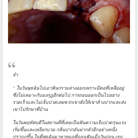
จำ
“ ในวันพุธฉันไปเอาฟันกรามล่างออกเพราะมีตอที่เหลืออยู่
ซึ่งไม่เหมาะกับมงกุฎอีกต่อไป การถอนออกเป็นไปอย่าง
รวดเร็วและไม่เจ็บปวดเลยพวกเขาสั่งให้เขาล้างปากและส่ง
เขาไปรักษาที่บ้าน
ในวันพฤหัสบดีในสถานที่ที่เคยเป็นฟันความเจ็บปวดรุนแรง
เริ่มขึ้นและเหงือกบวม กลิ่นปากอันน่ากลัวอีกอย่างหนึ่ง
ปรากฏขึ้น ในที่สุดฉันมาหาหมอที่ถอนฟันเมื่อวันก่อน เธอ