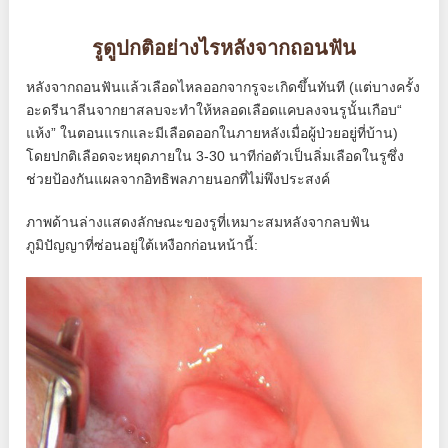
รูดูปกติอย่างไรหลังจากถอนฟัน
หลังจากถอนฟันแล้วเลือดไหลออกจากรูจะเกิดขึ้นทันที (แต่บางครั้ง
อะดรีนาลีนจากยาสลบจะทำให้หลอดเลือดแคบลงจนรูนั้นเกือบ“
แห้ง” ในตอนแรกและมีเลือดออกในภายหลังเมื่อผู้ป่วยอยู่ที่บ้าน)
โดยปกติเลือดจะหยุดภายใน 3-30 นาทีก่อตัวเป็นลิ่มเลือดในรูซึ่ง
ช่วยป้องกันแผลจากอิทธิพลภายนอกที่ไม่พึงประสงค์
ภาพด้านล่างแสดงลักษณะของรูที่เหมาะสมหลังจากลบฟัน
ภูมิปัญญาที่ซ่อนอยู่ใต้เหงือกก่อนหน้านี้: