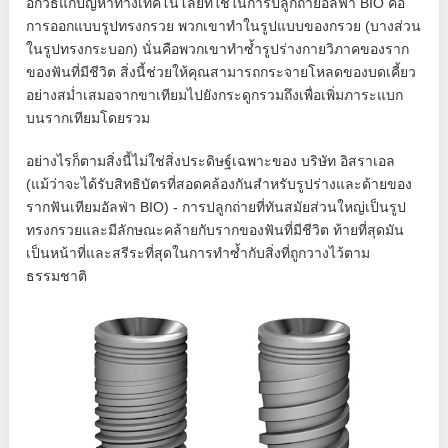
อีกวิธีแก้ปัญหาทางเทคโนโลยีที่ใช้ในการปลูกถ่ายอัลฟ่า BIO คือ
การออกแบบรูปทรงกรวย พวกเขาทำในรูปแบบของกรวย (บางส่วน
ในรูปทรงกระบอก) นั่นคือพวกเขาทำซ้ำรูปร่างกายวิภาคของราก
ของฟันที่มีชีวิต สิ่งนี้ช่วยให้คุณสามารถกระจายโหลดของบดเคี้ยว
อย่างสม่ำเสมอจากขาเทียมไปยังกระดูกรวมถึงเพื่อเพิ่มภาระแบก
บนรากเทียมโดยรวม
อย่างไรก็ตามสิ่งนี้ไม่ใช่สิ่งประดิษฐ์เฉพาะของ บริษัท อิสราเอล
(แม้ว่าจะได้รับสิทธิบัตรที่สอดคล้องกันสำหรับรูปร่างและด้ายของ
รากฟันเทียมอัลฟ่า BIO) - การปลูกถ่ายที่ทันสมัยส่วนใหญ่เป็นรูป
ทรงกรวยและมีลักษณะคล้ายกับรากของฟันที่มีชีวิต ท้ายที่สุดมัน
เป็นหน้าที่และสรีระที่สุดในการทำซ้ำกับสิ่งที่ถูกวางไว้ตาม
ธรรมชาติ