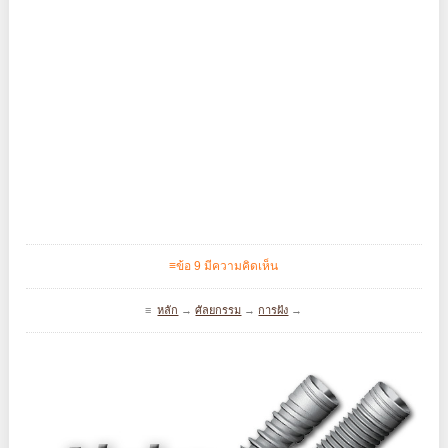
≡ข้อ 9 มีความคิดเห็น
≡
หลัก
→
ศัลยกรรม
→
การฝัง
→