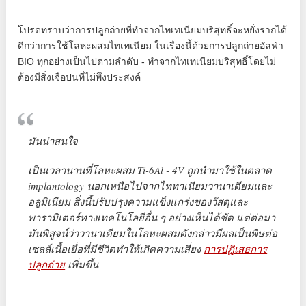
โปรดทราบว่าการปลูกถ่ายที่ทำจากไทเทเนียมบริสุทธิ์จะหยั่งรากได้
ดีกว่าการใช้โลหะผสมไทเทเนียม ในเรื่องนี้ด้วยการปลูกถ่ายอัลฟ่า
BIO ทุกอย่างเป็นไปตามลำดับ - ทำจากไทเทเนียมบริสุทธิ์โดยไม่
ต้องมีสิ่งเจือปนที่ไม่พึงประสงค์
มันน่าสนใจ
เป็นเวลานานที่โลหะผสม Ti-6Al - 4V ถูกนำมาใช้ในตลาด
implantology นอกเหนือไปจากไททาเนียมวานาเดียมและ
อลูมิเนียม สิ่งนี้ปรับปรุงความแข็งแกร่งของวัสดุและ
พารามิเตอร์ทางเทคโนโลยีอื่น ๆ อย่างเห็นได้ชัด แต่ต่อมา
มันพิสูจน์ว่าวานาเดียมในโลหะผสมดังกล่าวมีผลเป็นพิษต่อ
เซลล์เนื้อเยื่อที่มีชีวิตทำให้เกิดความเสี่ยง
การปฏิเสธการ
ปลูกถ่าย
เพิ่มขึ้น