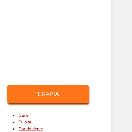
TERAPIA
Cárie
Pulpite
Dor de dente