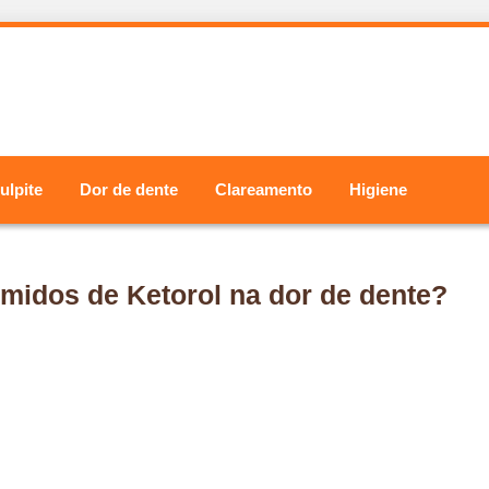
ulpite
Dor de dente
Clareamento
Higiene
imidos de Ketorol na dor de dente?