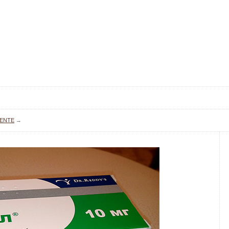
DENTE
→