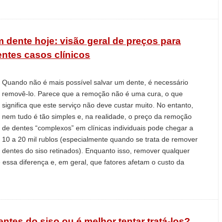
dente hoje: visão geral de preços para
entes casos clínicos
Quando não é mais possível salvar um dente, é necessário
removê-lo. Parece que a remoção não é uma cura, o que
significa que este serviço não deve custar muito. No entanto,
nem tudo é tão simples e, na realidade, o preço da remoção
de dentes “complexos” em clínicas individuais pode chegar a
10 a 20 mil rublos (especialmente quando se trata de remover
dentes do siso retinados). Enquanto isso, remover qualquer
e essa diferença e, em geral, que fatores afetam o custo da
ntes do siso ou é melhor tentar tratá-los?