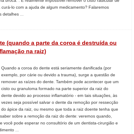
uma broca. . É realmente impossível remover o cisto radicular de
a curá-lo com a ajuda de algum medicamento? Falaremos
detalhes ...
e (quando a parte da coroa é destruída ou
flamação na raiz)
Quando a coroa do dente está seriamente danificada (por
exemplo, por cárie ou devido a trauma), surge a questão de
remover as raízes do dente. Também pode acontecer que um
cisto ou granuloma formado na parte superior da raiz do
dente devido ao processo inflamatório - em tais situações, às
vezes seja possível salvar o dente da remoção por ressecção
do ápice da raiz, ou mesmo que toda a raiz doente tenha que
 saber sobre a remoção da raiz do dente: veremos quando,
e você pode esperar no consultório de um dentista-cirurgião e
imento ...