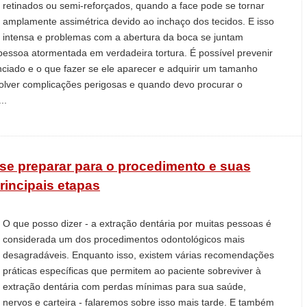
retinados ou semi-reforçados, quando a face pode se tornar
amplamente assimétrica devido ao inchaço dos tecidos. E isso
 intensa e problemas com a abertura da boca se juntam
essoa atormentada em verdadeira tortura. É possível prevenir
iado e o que fazer se ele aparecer e adquirir um tamanho
olver complicações perigosas e quando devo procurar o
..
se preparar para o procedimento e suas
rincipais etapas
O que posso dizer - a extração dentária por muitas pessoas é
considerada um dos procedimentos odontológicos mais
desagradáveis. Enquanto isso, existem várias recomendações
práticas específicas que permitem ao paciente sobreviver à
extração dentária com perdas mínimas para sua saúde,
nervos e carteira - falaremos sobre isso mais tarde. E também