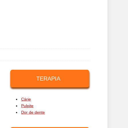
TERAPIA
Cárie
Pulpite
Dor de dente