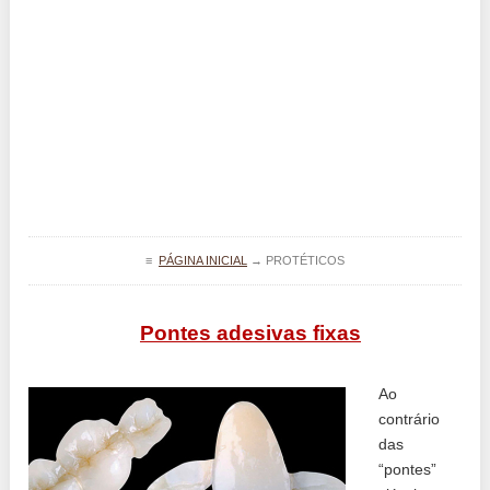
≡
PÁGINA INICIAL
→
PROTÉTICOS
Pontes adesivas fixas
Ao
contrário
das
“pontes”