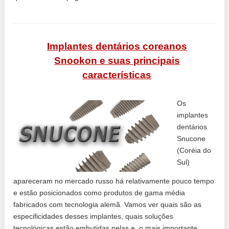
Implantes dentários coreanos
Snookon e suas principais
características
Os
implantes
dentários
Snucone
(Coréia do
Sul)
apareceram no mercado russo há relativamente pouco tempo
e estão posicionados como produtos de gama média
fabricados com tecnologia alemã. Vamos ver quais são as
especificidades desses implantes, quais soluções
tecnológicas estão embutidas nelas e, o mais importante,