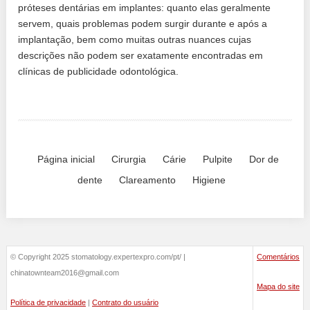
próteses dentárias em implantes: quanto elas geralmente
servem, quais problemas podem surgir durante e após a
implantação, bem como muitas outras nuances cujas
descrições não podem ser exatamente encontradas em
clínicas de publicidade odontológica.
Página inicial
Cirurgia
Cárie
Pulpite
Dor de
dente
Clareamento
Higiene
© Copyright 2025 stomatology.expertexpro.com/pt/ |
Comentários
chinatownteam2016@gmail.com
Mapa do site
Política de privacidade
|
Contrato do usuário