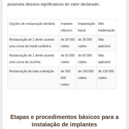
possíveis desvios significativos do valor declarado.
Opções de restauração dentária
Implante
Implantação
Mini
clássico
basal
implantação
Restauração de 1 dente usando
de 35 000
de 35 000
Não
uma coroa de metal-cerâmica
rublos
rublos
aplicável
Restauração de 1 dente usando
de 50 000
de 50 000
Não
uma coroa de zircônia
rublos
rublos
aplicável
Restauração de toda a dentição
de 350
de 150 000
de 130 000
000
rublos
rublos
rublos
Etapas e procedimentos básicos para a
instalação de implantes