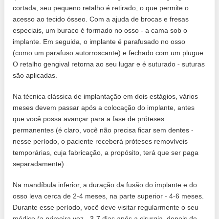
cortada, seu pequeno retalho é retirado, o que permite o
acesso ao tecido ósseo. Com a ajuda de brocas e fresas
especiais, um buraco é formado no osso - a cama sob o
implante. Em seguida, o implante é parafusado no osso
(como um parafuso autorroscante) e fechado com um plugue.
O retalho gengival retorna ao seu lugar e é suturado - suturas
são aplicadas.
Na técnica clássica de implantação em dois estágios, vários
meses devem passar após a colocação do implante, antes
que você possa avançar para a fase de próteses
permanentes (é claro, você não precisa ficar sem dentes -
nesse período, o paciente receberá próteses removíveis
temporárias, cuja fabricação, a propósito, terá que ser paga
separadamente) .
Na mandíbula inferior, a duração da fusão do implante e do
osso leva cerca de 2-4 meses, na parte superior - 4-6 meses.
Durante esse período, você deve visitar regularmente o seu
médico (a primeira vez - 3-7 dias após a cirurgia, depois de -