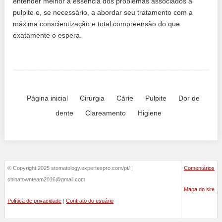
entender melhor a essência dos problemas associados à
pulpite e, se necessário, a abordar seu tratamento com a
máxima conscientização e total compreensão do que
exatamente o espera.
Página inicial
Cirurgia
Cárie
Pulpite
Dor de
dente
Clareamento
Higiene
© Copyright 2025 stomatology.expertexpro.com/pt/ |
Comentários
chinatownteam2016@gmail.com
Mapa do site
Política de privacidade
|
Contrato do usuário