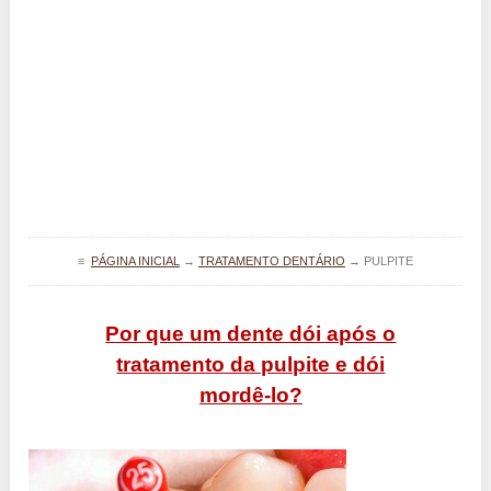
≡
PÁGINA INICIAL
→
TRATAMENTO DENTÁRIO
→
PULPITE
Por que um dente dói após o
tratamento da pulpite e dói
mordê-lo?