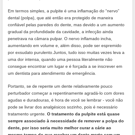
Em termos simples, a pulpite é uma inflamação do “nervo”
dental (polpa), que até então era protegido de maneira
confiável pelas paredes do dente, mas devido a um aumento
gradual da profundidade da cavidade, a infecção ainda
penetrava na câmara pulpar. O nervo inflamado incha,
aumentando em volume e, além disso, pode ser espremido
por exsudato purulento.Juntos, tudo isso muitas vezes leva a
uma dor intensa, quando uma pessoa literalmente não
consegue encontrar um lugar e é forçada a se inscrever em
um dentista para atendimento de emergência.
Portanto, se de repente um dente relativamente pouco
perturbador começar a repentinamente agradá-lo com dores
agudas e duradouras, é hora de você se lembrar - você não
pode se livrar dos analgésicos sozinho, pois é necessário
tratamento urgente.
O tratamento da pulpite está quase
sempre associado à necessidade de remover a polpa do
dente, por isso seria muito melhor curar a cárie ao
mesmo tempo do que receber um dente morto sem um