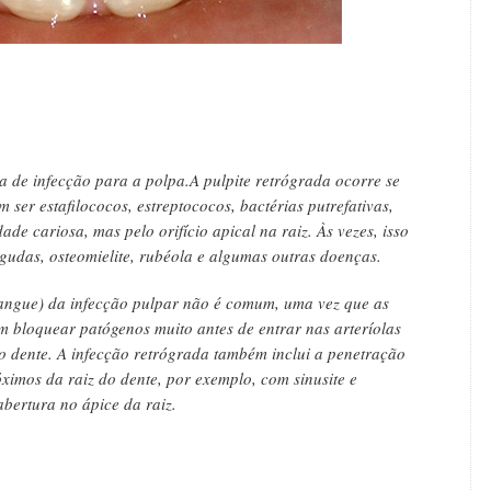
a de infecção para a polpa.A pulpite retrógrada ocorre se
ser estafilococos, estreptococos, bactérias putrefativas,
ade cariosa, mas pelo orifício apical na raiz. Às vezes, isso
gudas, osteomielite, rubéola e algumas outras doenças.
angue) da infecção pulpar não é comum, uma vez que as
 bloquear patógenos muito antes de entrar nas arteríolas
o dente. A infecção retrógrada também inclui a penetração
óximos da raiz do dente, por exemplo, com sinusite e
bertura no ápice da raiz.