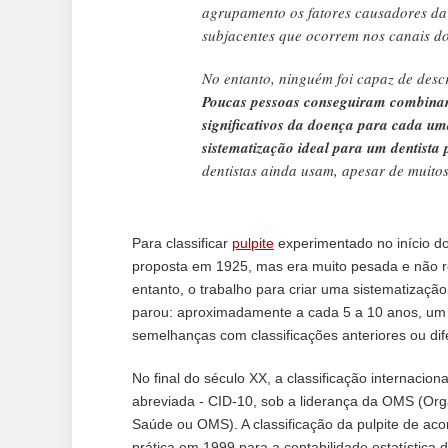
agrupamento os fatores causadores da 
subjacentes que ocorrem nos canais do 
No entanto, ninguém foi capaz de desc
Poucas pessoas conseguiram combinar 
significativos da doença para cada um
sistematização ideal para um dentista 
dentistas ainda usam, apesar de muito
Para classificar
pulpite
experimentado no início do
proposta em 1925, mas era muito pesada e não re
entanto, o trabalho para criar uma sistematização
parou: aproximadamente a cada 5 a 10 anos, um 
semelhanças com classificações anteriores ou dif
No final do século XX, a classificação internacion
abreviada - CID-10, sob a liderança da OMS (Org
Saúde ou OMS). A classificação da pulpite de ac
prática em 1999 para a contabilidade estatística 