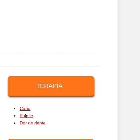
TERAPIA
Cárie
Pulpite
Dor de dente