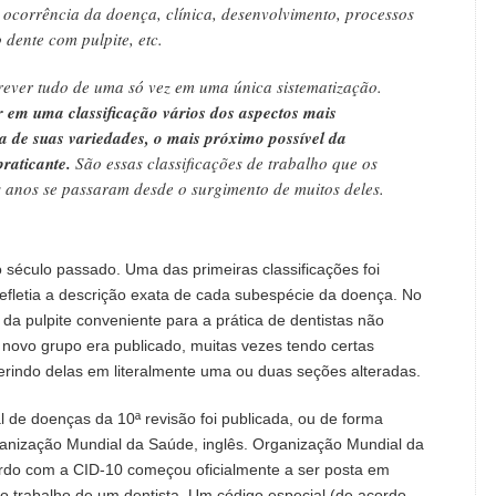
ocorrência da doença, clínica, desenvolvimento, processos
dente com pulpite, etc.
rever tudo de uma só vez em uma única sistematização.
em uma classificação vários dos aspectos mais
a de suas variedades, o mais próximo possível da
praticante.
São essas classificações de trabalho que os
s anos se passaram desde o surgimento de muitos deles.
 século passado. Uma das primeiras classificações foi
fletia a descrição exata de cada subespécie da doença. No
 da pulpite conveniente para a prática de dentistas não
novo grupo era publicado, muitas vezes tendo certas
erindo delas em literalmente uma ou duas seções alteradas.
al de doenças da 10ª revisão foi publicada, ou de forma
anização Mundial da Saúde, inglês. Organização Mundial da
ordo com a CID-10 começou oficialmente a ser posta em
do trabalho de um dentista. Um código especial (de acordo