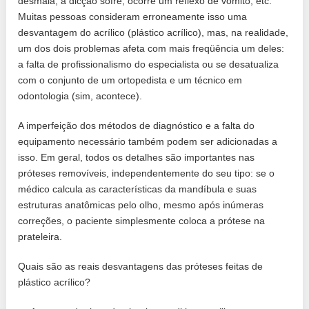
desmaia, a dicção sofre, ocorre um reflexo de vômito, etc.
Muitas pessoas consideram erroneamente isso uma
desvantagem do acrílico (plástico acrílico), mas, na realidade,
um dos dois problemas afeta com mais freqüência um deles:
a falta de profissionalismo do especialista ou se desatualiza
com o conjunto de um ortopedista e um técnico em
odontologia (sim, acontece).
A imperfeição dos métodos de diagnóstico e a falta do
equipamento necessário também podem ser adicionadas a
isso. Em geral, todos os detalhes são importantes nas
próteses removíveis, independentemente do seu tipo: se o
médico calcula as características da mandíbula e suas
estruturas anatômicas pelo olho, mesmo após inúmeras
correções, o paciente simplesmente coloca a prótese na
prateleira.
Quais são as reais desvantagens das próteses feitas de
plástico acrílico?