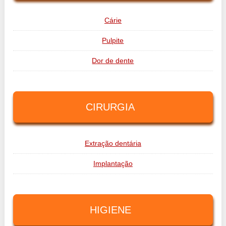
Cárie
Pulpite
Dor de dente
CIRURGIA
Extração dentária
Implantação
HIGIENE