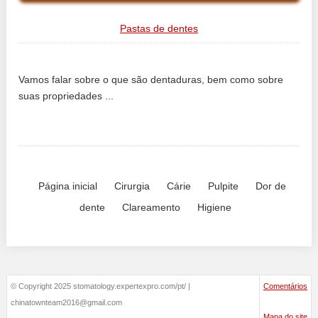
Pastas de dentes
Vamos falar sobre o que são dentaduras, bem como sobre
suas propriedades ...
Página inicial
Cirurgia
Cárie
Pulpite
Dor de
dente
Clareamento
Higiene
© Copyright 2025 stomatology.expertexpro.com/pt/ |
Comentários
chinatownteam2016@gmail.com
Mapa do site