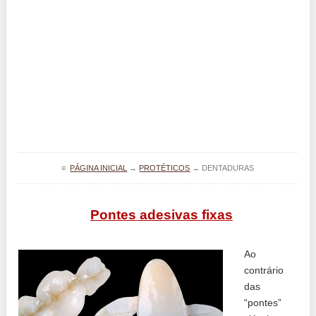
≡
PÁGINA INICIAL
→
PROTÉTICOS
→
DENTADURAS
Pontes adesivas fixas
Ao
contrário
das
“pontes”