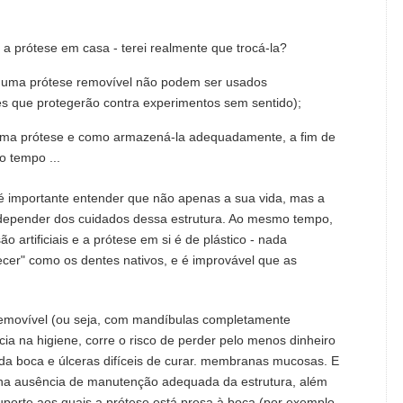
 a prótese em casa - terei realmente que trocá-la?
uma prótese removível não podem ser usados ​​
 que protegerão contra experimentos sem sentido);
 uma prótese e como armazená-la adequadamente, a fim de
o tempo ...
é importante entender que não apenas a sua vida, mas a
depender dos cuidados dessa estrutura. Ao mesmo tempo,
artificiais e a prótese em si é de plástico - nada
cer" como os dentes nativos, e é improvável que as
removível (ou seja, com mandíbulas completamente
ia na higiene, corre o risco de perder pelo menos dinheiro
da boca e úlceras difíceis de curar. membranas mucosas. E
s, na ausência de manutenção adequada da estrutura, além
porte aos quais a prótese está presa à boca (por exemplo,