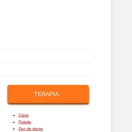
TERAPIA
Cárie
Pulpite
Dor de dente