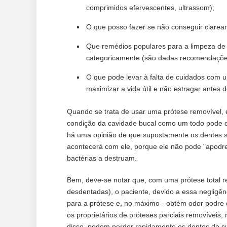
comprimidos efervescentes, ultrassom);
O que posso fazer se não conseguir clarear
Que remédios populares para a limpeza de 
categoricamente (são dadas recomendações
O que pode levar à falta de cuidados com
maximizar a vida útil e não estragar antes d
Quando se trata de usar uma prótese removível, 
condição da cavidade bucal como um todo pode 
há uma opinião de que supostamente os dentes são 
acontecerá com ele, porque ele não pode "apodre
bactérias a destruam.
Bem, deve-se notar que, com uma prótese total 
desdentadas), o paciente, devido a essa negligênc
para a prótese e, no máximo - obtém odor podre 
os proprietários de próteses parciais removívei
disso, podem perder rapidamente os dentes de su