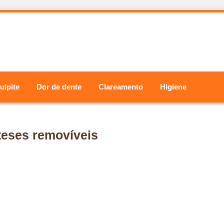
ulpite
Dor de dente
Clareamento
Higiene
teses removíveis