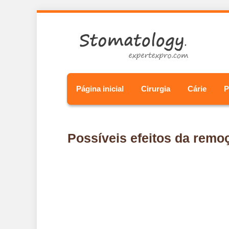
Página inicial
Cirurgia
Cárie
P
Possíveis efeitos da remo