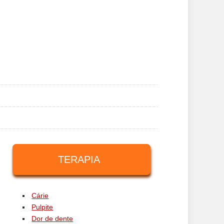
TERAPIA
Cárie
Pulpite
Dor de dente