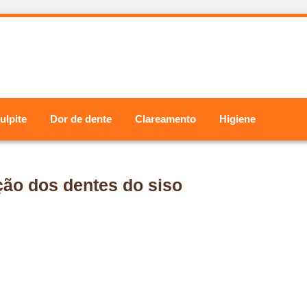
ulpite
Dor de dente
Clareamento
Higiene
ção dos dentes do siso