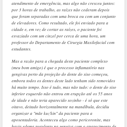
atendimento de emergência, mas algo não cresceu juntos:
por 3 horas de trabalho, as raízes não cederam depois
que foram separadas com uma broca ou com um conjunto
de elevadores. Como resultado, ele foi enviado para a
cidade e, em vez de cortar as raízes, o paciente foi
esvaziado com um cinzel por cerca de uma hora, um
professor do Departamento de Cirurgia Maxilofacial com
estudantes.
Mas a razão para a chegada deste paciente complexo
(meu bom amigo) é que o processo inflamatório nas
gengivas perto da projeção do dente do siso começou,
embora todos os dentes deste lado tenham sido removidos
há muito tempo. Isso é tudo, mas não tudo: o dente do siso
inferior esquerdo não entrou em erupção até os 55 anos
de idade e não teria aparecido sozinho - é só que este
oitavo, deitado horizontalmente na mandíbula, decidiu
organizar a "mãe kuz'kin" da paciente para a
aposentadoria. Aconteceu algo como pericoronite, mas
havia edema purulento na gengiva com o aparecimento de