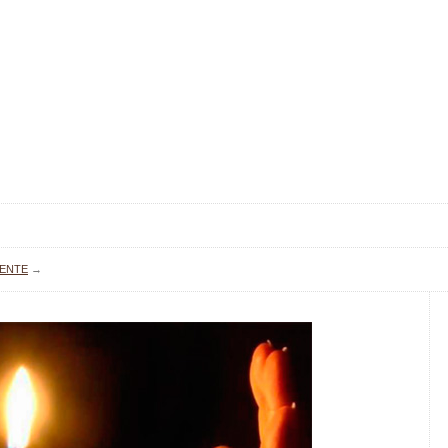
DENTE
→