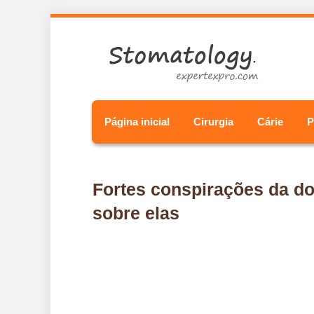
Página inicial
Cirurgia
Cárie
P
Fortes conspirações da do
sobre elas